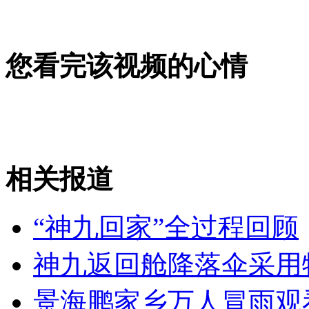
热词："非户籍单身限购" "六次伸脚"
山西运城恶犬咬伤多人 警民合力深夜将其击毙
您看完该视频的心情
女孩北京地铁殴打老人 痛下狠手拳打脚踢
相关报道
无痛分娩是否安全 医生回应
“神九回家”全过程回顾
外交部：反对强权政治霸凌主义
神九返回舱降落伞采用
外交部：有关国家言论片面不公正
景海鹏家乡万人冒雨观