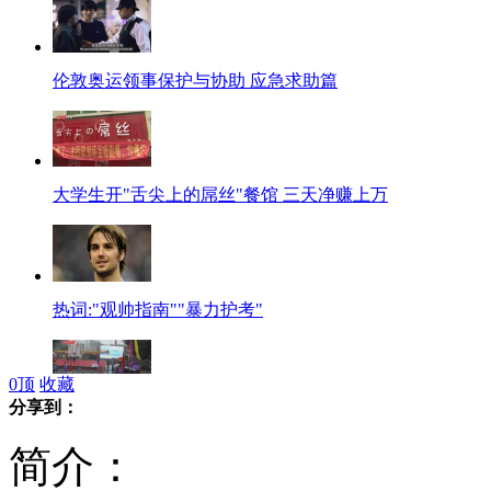
伦敦奥运领事保护与协助 应急求助篇
大学生开"舌尖上的屌丝"餐馆 三天净赚上万
热词:"观帅指南""暴力护考"
0
顶
收藏
分享到：
景海鹏家乡万人冒雨观看神九返回
简介：