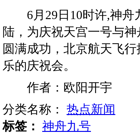
6月29日10时许,神
女子冒充高干子女骗明星5800余万
陆，为庆祝天宫一号与神
圆满成功，北京航天飞行
澳大利亚卧底女警成选美皇后
乐的庆祝会。
盘点无缘伦敦奥运会的名将
作者：欧阳开宇
分类名称：
热点新闻
"一元免征"触动民众"减税"神经
标签：
神舟九号