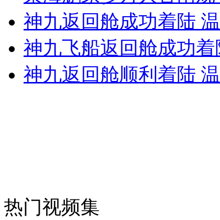
神九返回舱成功着陆 
安徽一实载49人客车翻车
神九飞船返回舱成功着陆
神九返回舱顺利着陆 
走！跟着总书记去植树
消防员救轻生者
花炮节热闹非凡
减压"枕头大战"
纽约上演“枕头大战”
热门视频集
司机酒驾遇交警 急速倒车逃窜