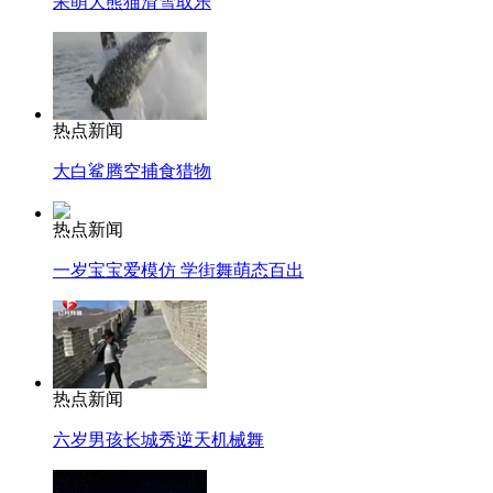
呆萌大熊猫滑雪取乐
热点新闻
大白鲨腾空捕食猎物
热点新闻
一岁宝宝爱模仿 学街舞萌态百出
热点新闻
六岁男孩长城秀逆天机械舞