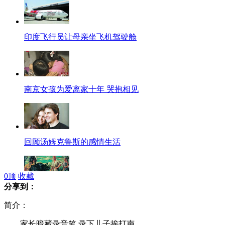
印度飞行员让母亲坐飞机驾驶舱
南京女孩为爱离家十年 哭抱相见
回顾汤姆克鲁斯的感情生活
0
顶
收藏
分享到：
《九方皋》拍出8900万 被指伪作
简介：
家长暗藏录音笔 录下儿子挨打声