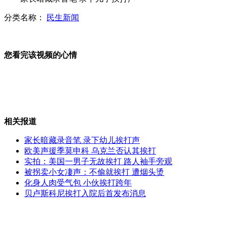
分类名称：
民生新闻
男子开轿车当肉铺卖肉 生意不错
您看完该视频的心情
美女警花勇擒小偷 失主称请喝奶茶
相关报道
美国推出“防偷腥”婚戒
家长暗藏录音笔 录下幼儿挨打声
欧美声援季莫申科 乌克兰否认其挨打
实拍：美国一男子无故挨打 路人袖手旁观
被拐卖小女凄声：不偷就挨打 遭烟头烫
广州发出"限牌令" 汽车销售连夜突击
化身人肉受气包 小伙挨打跨年
贝卢斯科尼挨打入院后首发布消息