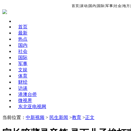
首页
|
滚动
|
国内
|
国际
|
军事
|
社会
|
地方
|
首页
最新
热点
国内
社会
国际
军事
文娱
体育
财经
访谈
港澳台侨
微视界
东北亚电视网
当前位置：
中新视频
>
民生新闻
>
教育
>
正文