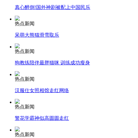
真心醉倒!国外神剧被配上中国民乐
安徽一实载49人客车翻车
热点新闻
呆萌大熊猫滑雪取乐
走！跟着总书记去植树
热点新闻
狗教练陪伴最胖猫咪 训练成功瘦身
消防员救轻生者
花炮节热闹非凡
减压"枕头大战"
热点新闻
汉服仕女照相馆走红网络
纽约上演“枕头大战”
热点新闻
警花学霸神似高圆圆走红
司机酒驾遇交警 急速倒车逃窜
热点新闻