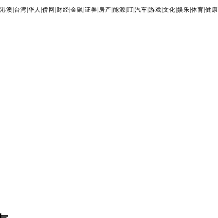
港澳
|
台湾
|
华人
|
侨网
|
财经
|
金融
|
证券
|
房产
|
能源
|
IT
|
汽车
|
游戏
|
文化
|
娱乐
|
体育
|
健康