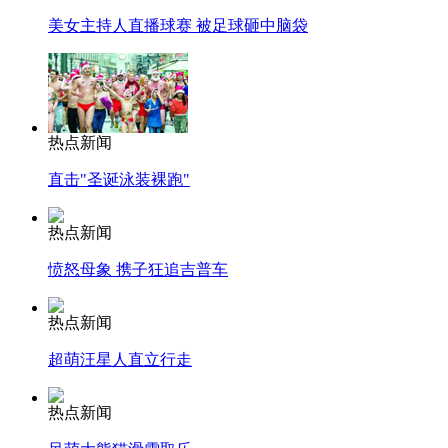
美女主持人直播球赛 被足球砸中脑袋
热点新闻
直击"圣诞泳装裸跑"
热点新闻
愤怒母象 携子狂追吉普车
热点新闻
超萌汪星人直立行走
热点新闻