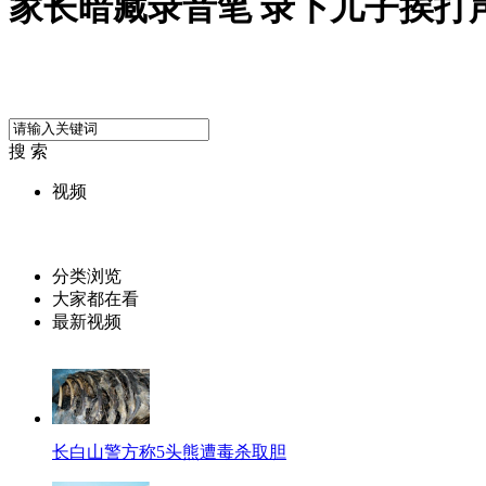
家长暗藏录音笔 录下儿子挨打
搜 索
视频
分类浏览
大家都在看
最新视频
长白山警方称5头熊遭毒杀取胆