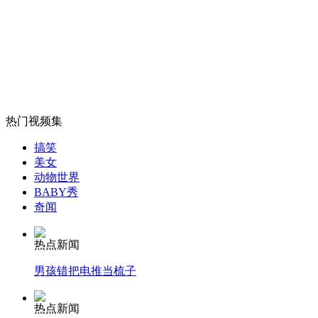
法院在淘宝开店拍卖查封扣押物品
山西运城恶犬咬伤多人 警民合力深夜将其击毙
热门视频集
女孩北京地铁殴打老人 痛下狠手拳打脚踢
搞笑
美女
动物世界
无痛分娩是否安全 医生回应
BABY秀
奇闻
外交部：反对强权政治霸凌主义
热点新闻
男孩错把电推当梳子
外交部：有关国家言论片面不公正
热点新闻