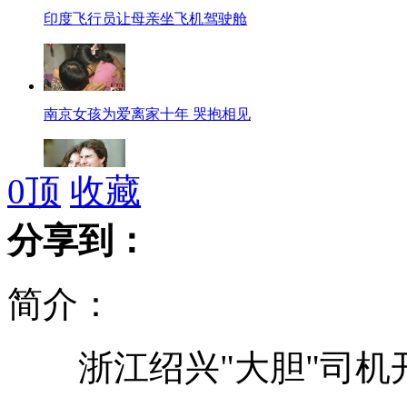
印度飞行员让母亲坐飞机驾驶舱
南京女孩为爱离家十年 哭抱相见
0
顶
收藏
回顾汤姆克鲁斯的感情生活
分享到：
简介：
《九方皋》拍出8900万 被指伪作
浙江绍兴"大胆"司机
男子开轿车当肉铺卖肉 生意不错