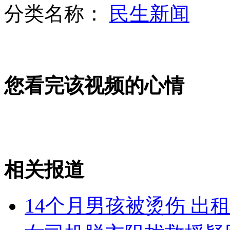
分类名称：
民生新闻
美女警花勇擒小偷 失主称请喝奶茶
您看完该视频的心情
美国推出“防偷腥”婚戒
广州发出"限牌令" 汽车销售连夜突击
相关报道
山西运城恶犬咬伤多人 警民合力深夜将其击毙
14个月男孩被烫伤 出