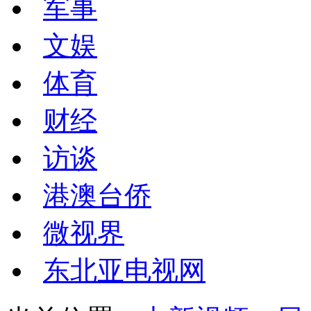
军事
文娱
体育
财经
访谈
港澳台侨
微视界
东北亚电视网