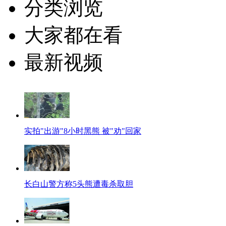
分类浏览
大家都在看
最新视频
实拍"出游"8小时黑熊 被"劝"回家
长白山警方称5头熊遭毒杀取胆