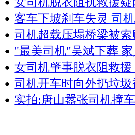
女司机脱衣阻扰救援疑
女孩北京地铁殴打老人 痛下狠手拳打脚踢
客车下坡刹车失灵
司机
无痛分娩是否安全 医生回应
司机超载压塌桥梁被索赔
"最美司机"吴斌下葬 
外交部：反对强权政治霸凌主义
女司机肇事脱衣阻救援 
外交部：有关国家言论片面不公正
司机开车时向外扔垃圾
实拍:唐山嚣张司机撞
安徽一实载49人客车翻车