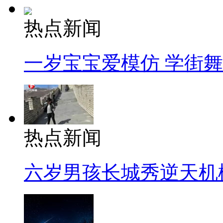
热点新闻
一岁宝宝爱模仿 学街
热点新闻
六岁男孩长城秀逆天机