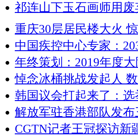
祁连山下玉石画师用废
重庆30层居民楼大火
中国疾控中心专家：203
年终策划：2019年度大陆
悼念冰桶挑战发起人 数百
韩国议会打起来了：选举
解放军驻香港部队发布三
CGTN记者王冠探访新疆