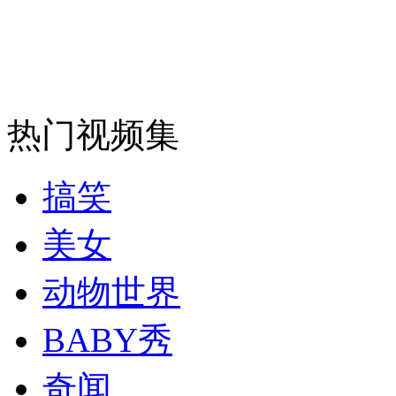
走！跟着总书记去植树
消防员救轻生者
花炮节热闹非凡
减压"枕头大战"
热门视频集
纽约上演“枕头大战”
搞笑
司机酒驾遇交警 急速倒车逃窜
美女
动物世界
BABY秀
奇闻