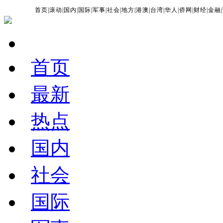
首页
|
滚动
|
国内
|
国际
|
军事
|
社会
|
地方
|
港澳
|
台湾
|
华人
|
侨网
|
财经
|
金融
|
首页
最新
热点
国内
社会
国际