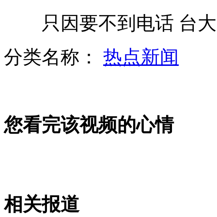
只因要不到电话 台大学
新版《闲置土地处置办法》修订发布
分类名称：
热点新闻
菲律宾和美国举行年度海上军演
您看完该视频的心情
日本重启核电站引发全国抗议
日本民主党52名议员提交退党申请
相关报道