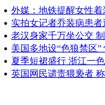
司机撞死学生 被迫下跪两小时
外媒：地铁提醒女性着
山西运城恶犬咬伤多人 警民合力深夜将其击毙
实拍女记者乔装病患者
老汉身家千万坐公交 
女孩北京地铁殴打老人 痛下狠手拳打脚踢
美国多地设“色狼禁区”
夏季短裙盛行 浙江一
无痛分娩是否安全 医生回应
英国网民谴责猥亵者 称
外交部：反对强权政治霸凌主义
外交部：有关国家言论片面不公正