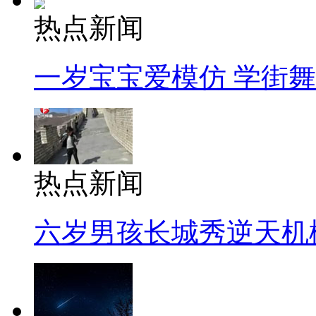
热点新闻
一岁宝宝爱模仿 学街
热点新闻
六岁男孩长城秀逆天机