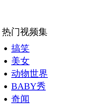
安徽一实载49人客车翻车
热门视频集
走！跟着总书记去植树
搞笑
消防员救轻生者
花炮节热闹非凡
减压"枕头大战"
美女
动物世界
纽约上演“枕头大战”
BABY秀
奇闻
司机酒驾遇交警 急速倒车逃窜