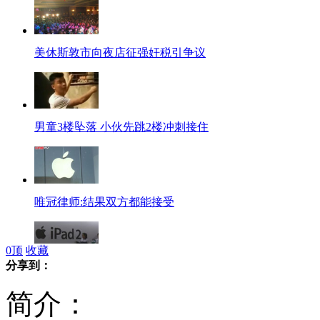
美休斯敦市向夜店征强奸税引争议
男童3楼坠落 小伙先跳2楼冲刺接住
唯冠律师:结果双方都能接受
0
顶
收藏
分享到：
苹果商标之争落幕 唯冠称妥协结果
简介：