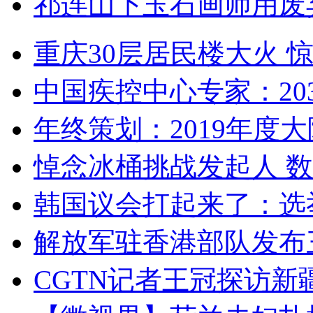
祁连山下玉石画师用废
重庆30层居民楼大火
中国疾控中心专家：203
年终策划：2019年度大陆
悼念冰桶挑战发起人 数百
韩国议会打起来了：选举
解放军驻香港部队发布三
CGTN记者王冠探访新疆