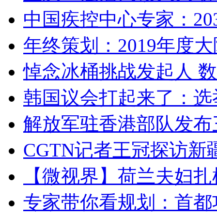
中国疾控中心专家：203
年终策划：2019年度大陆
悼念冰桶挑战发起人 数百
韩国议会打起来了：选举
解放军驻香港部队发布三
CGTN记者王冠探访新疆
【微视界】荷兰夫妇扎根青
专家带你看规划：首都功