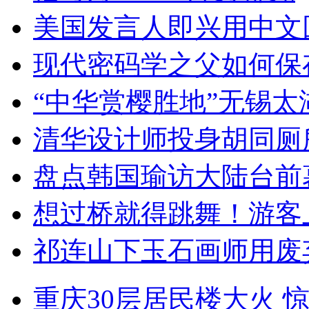
美国发言人即兴用中文
现代密码学之父如何保
“中华赏樱胜地”无锡
清华设计师投身胡同厕
盘点韩国瑜访大陆台前
想过桥就得跳舞！游客
祁连山下玉石画师用废
重庆30层居民楼大火