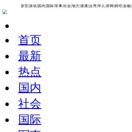
首页
|
滚动
|
国内
|
国际
|
军事
|
社会
|
地方
|
港澳
|
台湾
|
华人
|
侨网
|
财经
|
金融
|
首页
最新
热点
国内
社会
国际