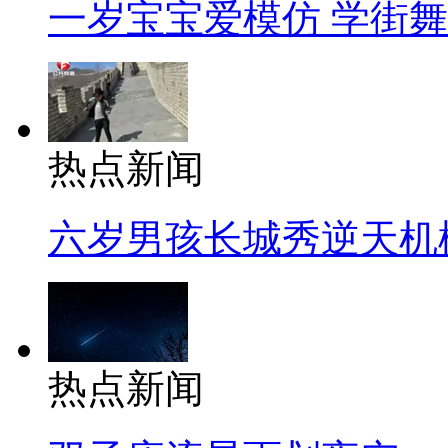
一岁宝宝爱模仿 学街
热点新闻
六岁男孩长城秀逆天机
热点新闻