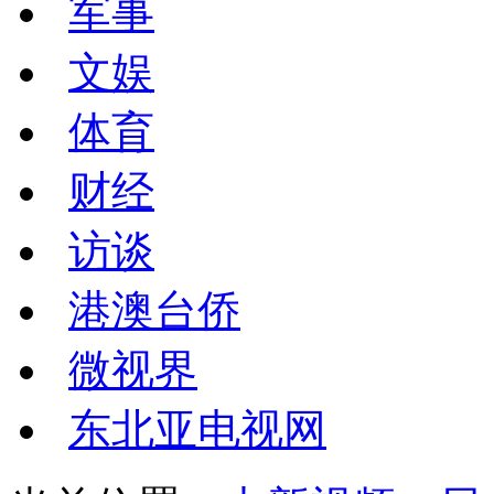
军事
文娱
体育
财经
访谈
港澳台侨
微视界
东北亚电视网