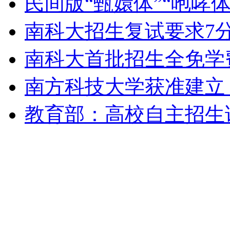
民间版“甄嬛体”“咆哮
女孩北京地铁殴打老人 痛下狠手拳打脚踢
南科大招生复试要求7分
无痛分娩是否安全 医生回应
南科大首批招生全免学
南方科技大学获准建立
外交部：反对强权政治霸凌主义
教育部：高校自主招生
外交部：有关国家言论片面不公正
安徽一实载49人客车翻车