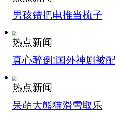
男孩错把电推当梳子
热点新闻
真心醉倒!国外神剧被
热点新闻
呆萌大熊猫滑雪取乐