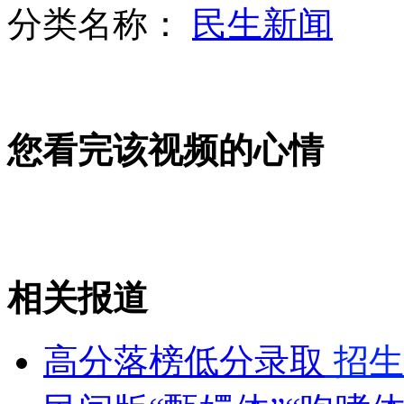
分类名称：
民生新闻
顾客试车冲出4楼悬挂半空
您看完该视频的心情
男子求妻原谅闹市磕头跪行200米
实拍:学生试骑改装高速电动车毙命
相关报道
山西运城恶犬咬伤多人 警民合力深夜将其击毙
高分落榜低分录取
招生