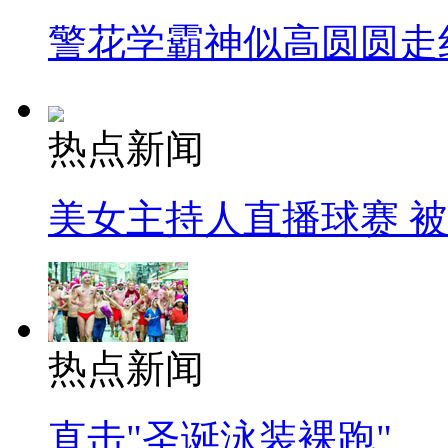
警花学霸神似高圆圆走
热点新闻
美女主持人直播球赛 
热点新闻
直击"圣诞泳装裸跑"