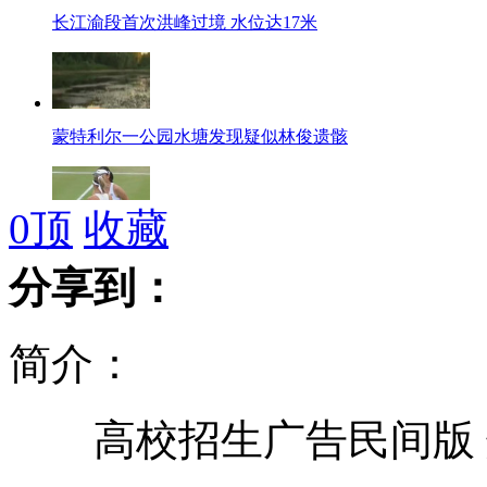
长江渝段首次洪峰过境 水位达17米
蒙特利尔一公园水塘发现疑似林俊遗骸
0
顶
收藏
彭帅不敌基里连科无缘温网八强
分享到：
简介：
拉莫斯力压C罗成技术统计最佳
高校招生广告民间版 
伊朗试射新型导弹 测试国产武器