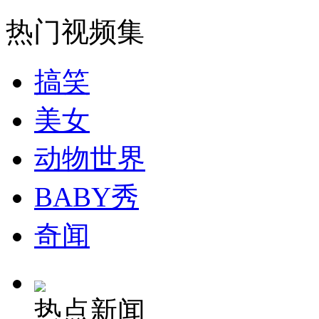
走！跟着总书记去植树
热门视频集
消防员救轻生者
花炮节热闹非凡
减压"枕头大战"
搞笑
美女
纽约上演“枕头大战”
动物世界
司机酒驾遇交警 急速倒车逃窜
BABY秀
奇闻
热点新闻