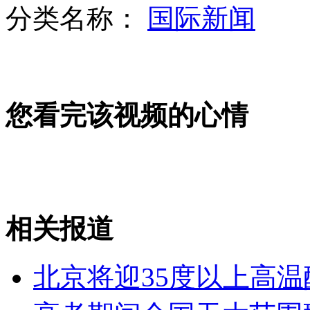
分类名称：
国际新闻
顾客试车冲出4楼悬挂半空
您看完该视频的心情
男子求妻原谅闹市磕头跪行200米
实拍:学生试骑改装高速电动车毙命
相关报道
山西运城恶犬咬伤多人 警民合力深夜将其击毙
北京将迎35度以上高