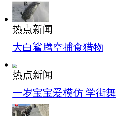
热点新闻
大白鲨腾空捕食猎物
热点新闻
一岁宝宝爱模仿 学街