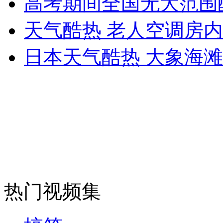
高考期间全国无大范围
女孩北京地铁殴打老人 痛下狠手拳打脚踢
天气酷热 老人空调房
无痛分娩是否安全 医生回应
日本天气酷热 大象海
外交部：反对强权政治霸凌主义
外交部：有关国家言论片面不公正
安徽一实载49人客车翻车
热门视频集