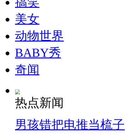
搞笑
走！跟着总书记去植树
美女
消防员救轻生者
花炮节热闹非凡
减压"枕头大战"
动物世界
BABY秀
纽约上演“枕头大战”
奇闻
司机酒驾遇交警 急速倒车逃窜
热点新闻
男孩错把电推当梳子