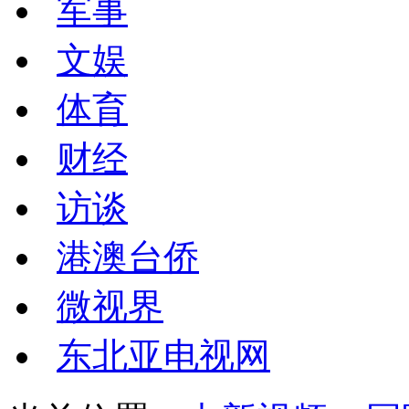
军事
文娱
体育
财经
访谈
港澳台侨
微视界
东北亚电视网