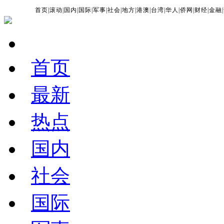
首页
|
滚动
|
国内
|
国际
|
军事
|
社会
|
地方
|
港澳
|
台湾
|
华人
|
侨网
|
财经
|
金融
|
首页
最新
热点
国内
社会
国际