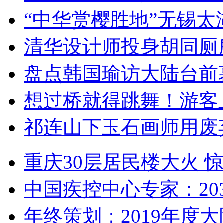
“中华赏樱胜地”无锡
清华设计师投身胡同厕
盘点韩国瑜访大陆台前
想过桥就得跳舞！游客
祁连山下玉石画师用废
重庆30层居民楼大火
中国疾控中心专家：203
年终策划：2019年度大陆