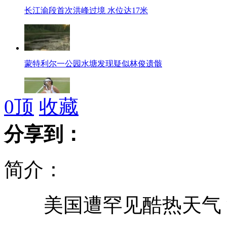
长江渝段首次洪峰过境 水位达17米
蒙特利尔一公园水塘发现疑似林俊遗骸
0
顶
收藏
彭帅不敌基里连科无缘温网八强
分享到：
简介：
拉莫斯力压C罗成技术统计最佳
美国遭罕见酷热天气 
伊朗试射新型导弹 测试国产武器