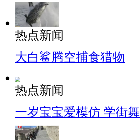
热点新闻
大白鲨腾空捕食猎物
热点新闻
一岁宝宝爱模仿 学街