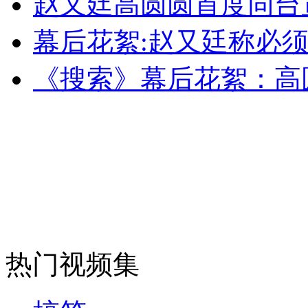
赵又廷高圆圆首度同台
女孩北京地铁殴打老人 痛下狠手拳打脚踢
幕后花絮:赵又廷称必
无痛分娩是否安全 医生回应
《搜索》幕后花絮：高
外交部：反对强权政治霸凌主义
外交部：有关国家言论片面不公正
安徽一实载49人客车翻车
热门视频集