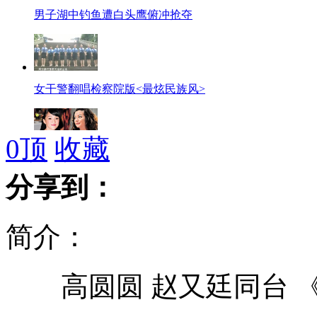
男子湖中钓鱼遭白头鹰俯冲抢夺
女干警翻唱检察院版<最炫民族风>
0
顶
收藏
周迅大方回应"与赵薇不和"传言
分享到：
简介：
美国前宇航员玩摩托艇不幸身亡
高圆圆 赵又廷同台 《
史上最牛抢匪拖婴儿车抢珠宝