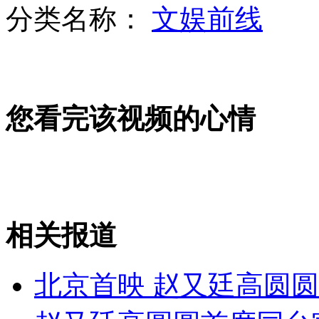
分类名称：
文娱前线
俄罗斯计划用重型飞机送火箭上天
您看完该视频的心情
陪女儿坐过山车 恐高老爸吓破胆
英国两架"旋风"战机坠毁 两人失踪
相关报道
山西运城恶犬咬伤多人 警民合力深夜将其击毙
北京首映 赵又廷高圆