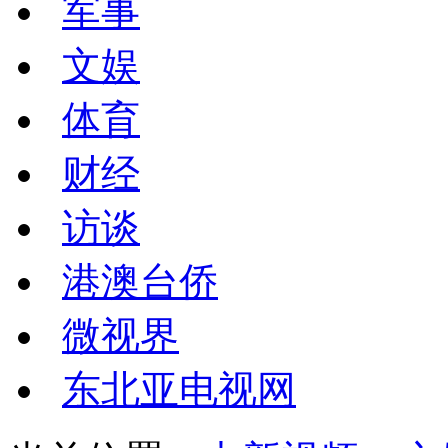
军事
文娱
体育
财经
访谈
港澳台侨
微视界
东北亚电视网