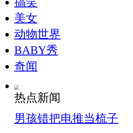
搞笑
走！跟着总书记去植树
美女
消防员救轻生者
花炮节热闹非凡
减压"枕头大战"
动物世界
BABY秀
纽约上演“枕头大战”
奇闻
司机酒驾遇交警 急速倒车逃窜
热点新闻
男孩错把电推当梳子