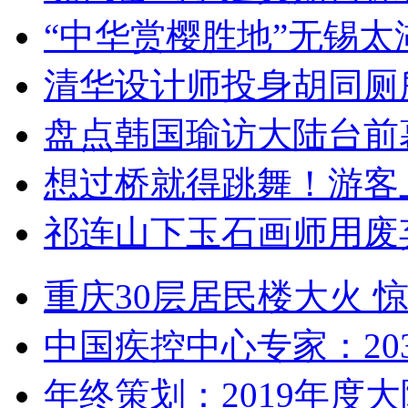
“中华赏樱胜地”无锡
清华设计师投身胡同厕
盘点韩国瑜访大陆台前
想过桥就得跳舞！游客
祁连山下玉石画师用废
重庆30层居民楼大火
中国疾控中心专家：203
年终策划：2019年度大陆