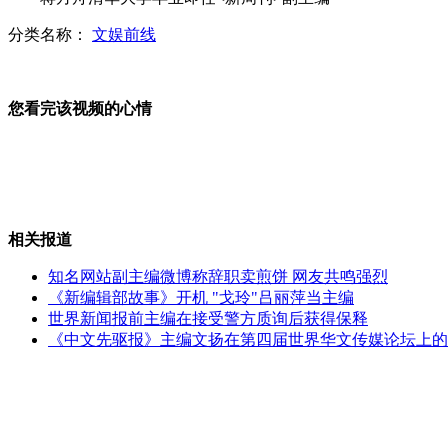
分类名称：
文娱前线
林书豪退出美国奥运选拔队
您看完该视频的心情
游客洗脚煞风景 西湖成了洗脚池
相关报道
上海连环凶杀案 男子杀害5名亲人
知名网站副主编微博称辞职卖煎饼 网友共鸣强烈
《新编辑部故事》开机 "戈玲"吕丽萍当主编
世界新闻报前主编在接受警方质询后获得保释
《中文先驱报》主编文扬在第四届世界华文传媒论坛上的
女司机穿高跟鞋开车撂倒百米护栏