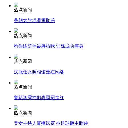
热点新闻
安徽一实载49人客车翻车
呆萌大熊猫滑雪取乐
热点新闻
狗教练陪伴最胖猫咪 训练成功瘦身
走！跟着总书记去植树
热点新闻
消防员救轻生者
花炮节热闹非凡
减压"枕头大战"
汉服仕女照相馆走红网络
热点新闻
警花学霸神似高圆圆走红
纽约上演“枕头大战”
热点新闻
司机酒驾遇交警 急速倒车逃窜
美女主持人直播球赛 被足球砸中脑袋