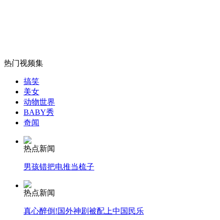
美国特警神勇出击 误闯民宅摆乌龙
山西运城恶犬咬伤多人 警民合力深夜将其击毙
热门视频集
搞笑
女孩北京地铁殴打老人 痛下狠手拳打脚踢
美女
动物世界
BABY秀
奇闻
无痛分娩是否安全 医生回应
热点新闻
外交部：反对强权政治霸凌主义
男孩错把电推当梳子
热点新闻
外交部：有关国家言论片面不公正
真心醉倒!国外神剧被配上中国民乐