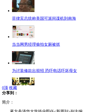
菲律宾总统称美国可派间谍机到南海
当当网男经理偷拍女厕被抓
为讨装修款出损招 恐吓电话吓坏母女
0
顶
收藏
分享到：
众明星送别陈强 六小龄童叹"可惜"
简介：
蒋方舟清华大学毕业即任<新周刊>副主编