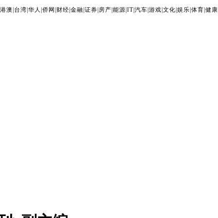
港澳
|
台湾
|
华人
|
侨网
|
财经
|
金融
|
证券
|
房产
|
能源
|
IT
|
汽车
|
游戏
|
文化
|
娱乐
|
体育
|
健康