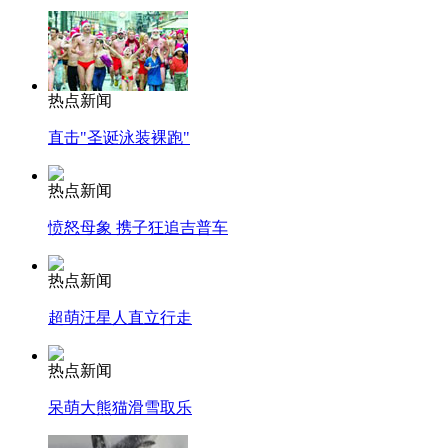
热点新闻
直击"圣诞泳装裸跑"
热点新闻
愤怒母象 携子狂追吉普车
热点新闻
超萌汪星人直立行走
热点新闻
呆萌大熊猫滑雪取乐