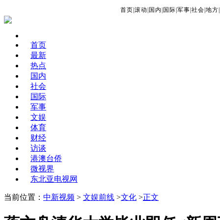
首页
|
滚动
|
国内
|
国际
|
军事
|
社会
|
地方
|
首页
最新
热点
国内
社会
国际
军事
文娱
体育
财经
访谈
港澳台侨
微视界
东北亚电视网
当前位置：
中新视频
>
文娱前线
>
文化
>
正文