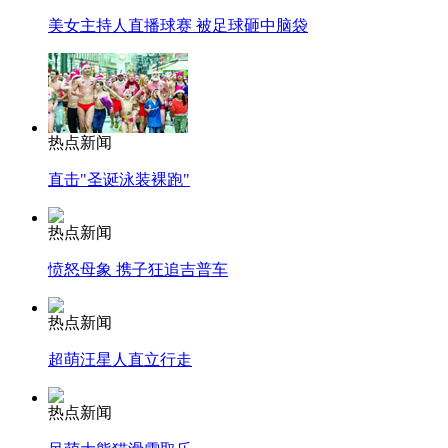
美女主持人直播球赛 被足球砸中脑袋
热点新闻
直击"圣诞泳装裸跑"
热点新闻
愤怒母象 携子狂追吉普车
热点新闻
超萌汪星人直立行走
热点新闻