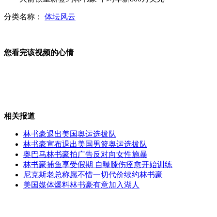
分类名称：
体坛风云
墨"第一夫人"演电视剧曾在央视播出
您看完该视频的心情
琼女学生被福州警方错抓9个月获释
相关报道
扔飞女童老外涉嫌拍虚假医疗广告
林书豪退出美国奥运选拔队
林书豪宣布退出美国男篮奥运选拔队
奥巴马林书豪拍广告反对向女性施暴
林书豪捕鱼享受假期 自曝膝伤痊愈开始训练
英国皇家空军两架战机苏格兰坠毁
尼克斯老总称愿不惜一切代价续约林书豪
美国媒体爆料林书豪有意加入湖人