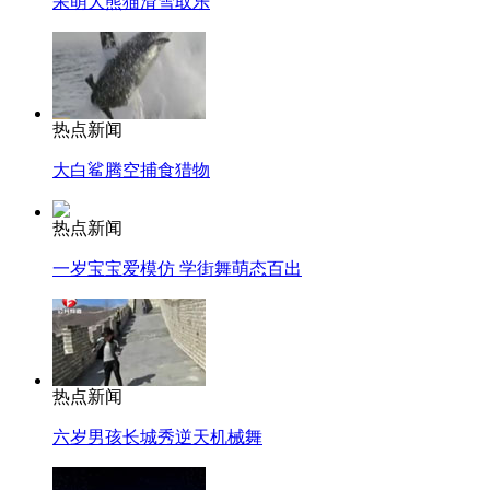
呆萌大熊猫滑雪取乐
热点新闻
大白鲨腾空捕食猎物
热点新闻
一岁宝宝爱模仿 学街舞萌态百出
热点新闻
六岁男孩长城秀逆天机械舞