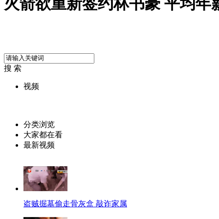
火箭欲重新签约林书豪 平均年薪
搜 索
视频
分类浏览
大家都在看
最新视频
盗贼掘墓偷走骨灰盒 敲诈家属