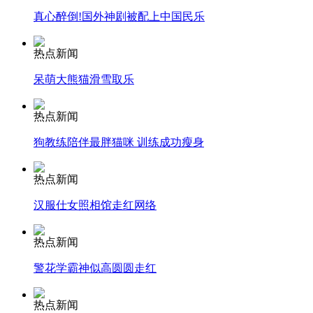
真心醉倒!国外神剧被配上中国民乐
安徽一实载49人客车翻车
热点新闻
呆萌大熊猫滑雪取乐
走！跟着总书记去植树
热点新闻
狗教练陪伴最胖猫咪 训练成功瘦身
消防员救轻生者
花炮节热闹非凡
减压"枕头大战"
热点新闻
汉服仕女照相馆走红网络
纽约上演“枕头大战”
热点新闻
警花学霸神似高圆圆走红
司机酒驾遇交警 急速倒车逃窜
热点新闻