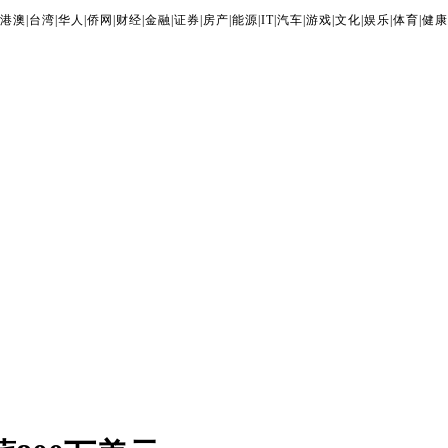
港澳
|
台湾
|
华人
|
侨网
|
财经
|
金融
|
证券
|
房产
|
能源
|
IT
|
汽车
|
游戏
|
文化
|
娱乐
|
体育
|
健康