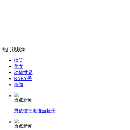
四川暴雨引发泥石流致高速中断
山西运城恶犬咬伤多人 警民合力深夜将其击毙
热门视频集
女孩北京地铁殴打老人 痛下狠手拳打脚踢
搞笑
美女
动物世界
无痛分娩是否安全 医生回应
BABY秀
奇闻
外交部：反对强权政治霸凌主义
热点新闻
男孩错把电推当梳子
外交部：有关国家言论片面不公正
热点新闻