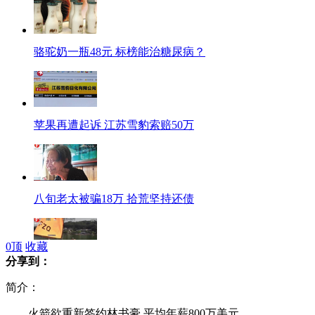
骆驼奶一瓶48元 标榜能治糖尿病？
苹果再遭起诉 江苏雪豹索赔50万
八旬老太被骗18万 拾荒坚持还债
0
顶
收藏
分享到：
南京"裸跑弟"或成全国最小帆船手
简介：
火箭欲重新签约林书豪 平均年薪800万美元