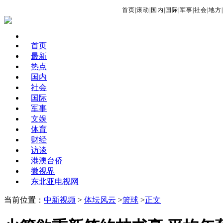
首页
|
滚动
|
国内
|
国际
|
军事
|
社会
|
地方
|
首页
最新
热点
国内
社会
国际
军事
文娱
体育
财经
访谈
港澳台侨
微视界
东北亚电视网
当前位置：
中新视频
>
体坛风云
>
篮球
>
正文