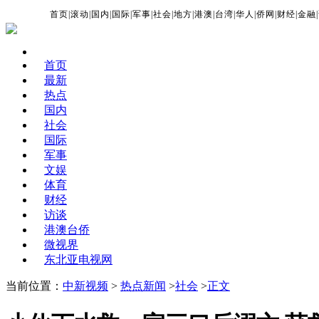
首页
|
滚动
|
国内
|
国际
|
军事
|
社会
|
地方
|
港澳
|
台湾
|
华人
|
侨网
|
财经
|
金融
|
首页
最新
热点
国内
社会
国际
军事
文娱
体育
财经
访谈
港澳台侨
微视界
东北亚电视网
当前位置：
中新视频
>
热点新闻
>
社会
>
正文