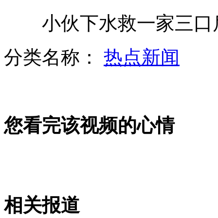
小伙下水救一家三口后
赵又廷被夹胡子 高圆圆幸福洋溢
分类名称：
热点新闻
"熊猫人"伦敦街头"打太极"
您看完该视频的心情
神九纪念封汉语拼音屡出错
韩国总统胞兄承认受贿接受检方传唤
相关报道