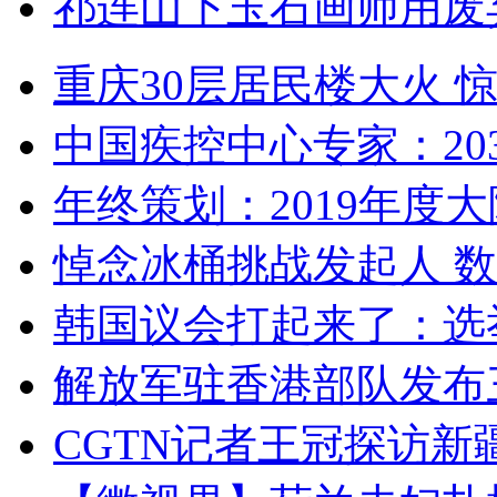
祁连山下玉石画师用废
重庆30层居民楼大火
中国疾控中心专家：203
年终策划：2019年度大陆
悼念冰桶挑战发起人 数百
韩国议会打起来了：选举
解放军驻香港部队发布三
CGTN记者王冠探访新疆