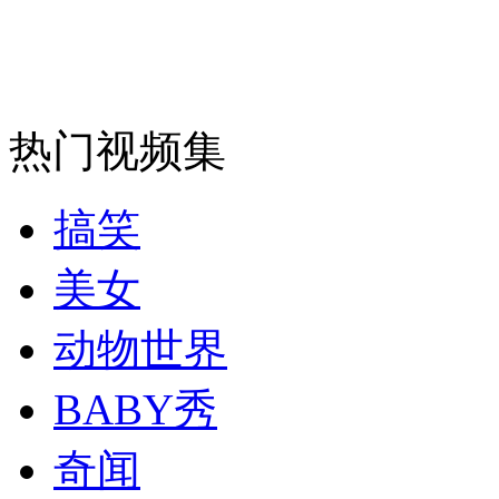
安徽一实载49人客车翻车
热门视频集
走！跟着总书记去植树
搞笑
消防员救轻生者
花炮节热闹非凡
减压"枕头大战"
美女
动物世界
纽约上演“枕头大战”
BABY秀
奇闻
司机酒驾遇交警 急速倒车逃窜