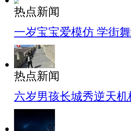
热点新闻
一岁宝宝爱模仿 学街
热点新闻
六岁男孩长城秀逆天机