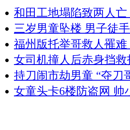
方丈被杀名下存470万引发遗产风波
和田工地塌陷致两人亡
山西运城恶犬咬伤多人 警民合力深夜将其击毙
三岁男童坠楼 男子徒
福州版托举哥救人罹难
女孩北京地铁殴打老人 痛下狠手拳打脚踢
女司机撞人后赤身挡救
持刀闹市劫男童 “夺刀
无痛分娩是否安全 医生回应
女童头卡6楼防盗网 帅
外交部：反对强权政治霸凌主义
外交部：有关国家言论片面不公正