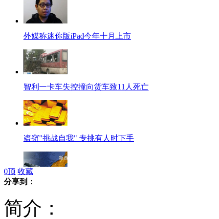
外媒称迷你版iPad今年十月上市
智利一卡车失控撞向货车致11人死亡
盗窃"挑战自我" 专挑有人时下手
0
顶
收藏
分享到：
中国游客巴士新西兰翻车 15人受伤
简介：