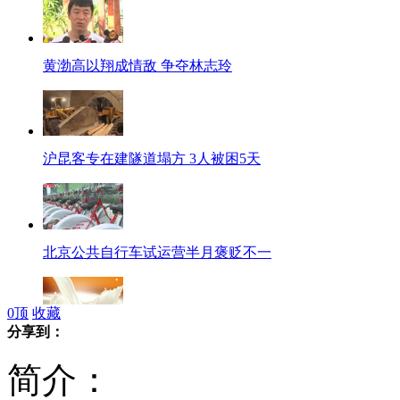
黄渤高以翔成情敌 争夺林志玲
沪昆客专在建隧道塌方 3人被困5天
北京公共自行车试运营半月褒贬不一
0
顶
收藏
分享到：
联合国为牛奶三聚氰胺含量设新标
简介：