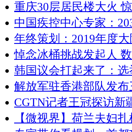
重庆30层居民楼大火
中国疾控中心专家：203
年终策划：2019年度大陆
悼念冰桶挑战发起人 数百
韩国议会打起来了：选举
解放军驻香港部队发布三
CGTN记者王冠探访新疆
【微视界】荷兰夫妇扎根青