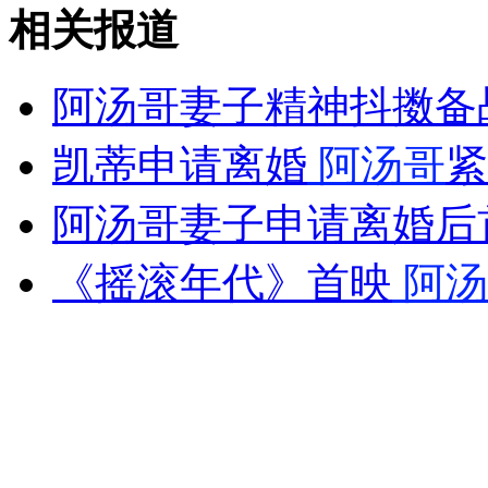
偷走百斤保险箱 打开只有13元
相关报道
山西运城恶犬咬伤多人 警民合力深夜将其击毙
阿汤哥妻子精神抖擞备
凯蒂申请离婚
阿汤哥
紧
女孩北京地铁殴打老人 痛下狠手拳打脚踢
阿汤哥妻子申请离婚后
《摇滚年代》首映
阿汤
无痛分娩是否安全 医生回应
外交部：反对强权政治霸凌主义
外交部：有关国家言论片面不公正