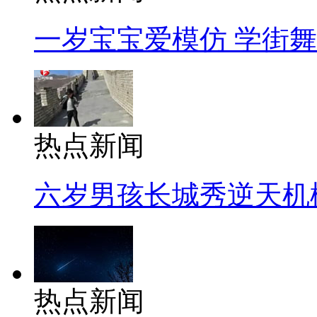
一岁宝宝爱模仿 学街
热点新闻
六岁男孩长城秀逆天机
热点新闻