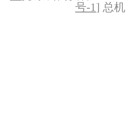
号-1
] 总机：