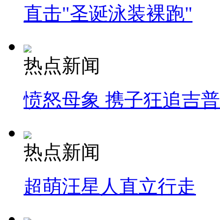
直击"圣诞泳装裸跑"
热点新闻
愤怒母象 携子狂追吉
热点新闻
超萌汪星人直立行走