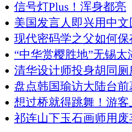
信号灯Plus！浑身都亮
美国发言人即兴用中文
现代密码学之父如何保
“中华赏樱胜地”无锡
清华设计师投身胡同厕
盘点韩国瑜访大陆台前
想过桥就得跳舞！游客
祁连山下玉石画师用废