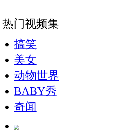
安徽一实载49人客车翻车
热门视频集
搞笑
走！跟着总书记去植树
美女
消防员救轻生者
花炮节热闹非凡
减压"枕头大战"
动物世界
BABY秀
纽约上演“枕头大战”
奇闻
司机酒驾遇交警 急速倒车逃窜