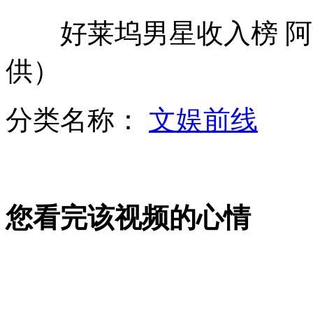
好莱坞男星收入榜 阿
冰箱突然爆炸 炸穿24厘米厚砖墙
供）
费玉清“雅号”多 个个有典故
分类名称：
文娱前线
广州水泥锥拆除需明确责任单位
您看完该视频的心情
小偷偷吃高科技桃子 13年科研成果被毁