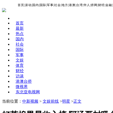
首页
|
滚动
|
国内
|
国际
|
军事
|
社会
|
地方
|
港澳
|
台湾
|
华人
|
侨网
|
财经
|
金融
|
首页
最新
热点
国内
社会
国际
军事
文娱
体育
财经
访谈
港澳台侨
微视界
东北亚电视网
当前位置：
中新视频
>
文娱前线
>
明星
>
正文