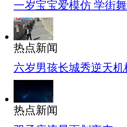
一岁宝宝爱模仿 学街
热点新闻
六岁男孩长城秀逆天机
热点新闻