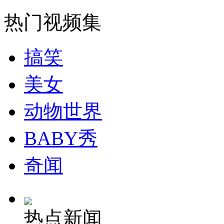
走！跟着总书记去植树
热门视频集
消防员救轻生者
花炮节热闹非凡
减压"枕头大战"
搞笑
美女
纽约上演“枕头大战”
动物世界
司机酒驾遇交警 急速倒车逃窜
BABY秀
奇闻
热点新闻