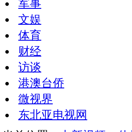
军事
文娱
体育
财经
访谈
港澳台侨
微视界
东北亚电视网