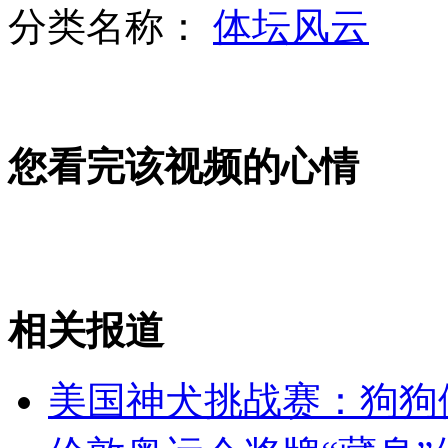
分类名称：
体坛风云
霍金实验证明"穿越"不可能
您看完该视频的心情
货车宁翻车不撞奥迪称撞豪车赔不起
实拍大桥护栏如"多米诺骨牌"倒下
相关报道
山西运城恶犬咬伤多人 警民合力深夜将其击毙
美国神犬挑战赛：狗狗