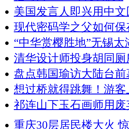
美国发言人即兴用中文
现代密码学之父如何保
“中华赏樱胜地”无锡
清华设计师投身胡同厕
盘点韩国瑜访大陆台前
想过桥就得跳舞！游客
祁连山下玉石画师用废
重庆30层居民楼大火