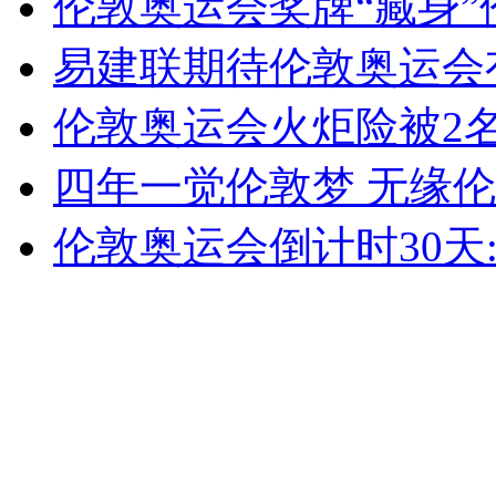
伦敦奥运会奖牌“藏身”
女孩北京地铁殴打老人 痛下狠手拳打脚踢
易建联期待伦敦奥运会
无痛分娩是否安全 医生回应
伦敦奥运会火炬险被2
四年一觉伦敦梦 无缘
外交部：反对强权政治霸凌主义
伦敦奥运会倒计时30天
外交部：有关国家言论片面不公正
安徽一实载49人客车翻车