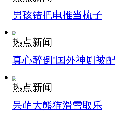
男孩错把电推当梳子
热点新闻
真心醉倒!国外神剧被
热点新闻
呆萌大熊猫滑雪取乐