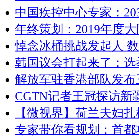
中国疾控中心专家：203
年终策划：2019年度大陆
悼念冰桶挑战发起人 数百
韩国议会打起来了：选举
解放军驻香港部队发布三
CGTN记者王冠探访新疆
【微视界】荷兰夫妇扎根青
专家带你看规划：首都功