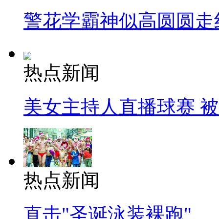
警花学霸神似高圆圆走
热点新闻
美女主持人直播球赛 
热点新闻
直击"圣诞泳装裸跑"