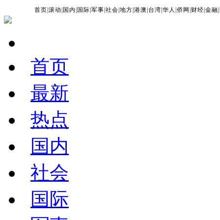
首页
|
滚动
|
国内
|
国际
|
军事
|
社会
|
地方
|
港澳
|
台湾
|
华人
|
侨网
|
财经
|
金融
|
首页
最新
热点
国内
社会
国际