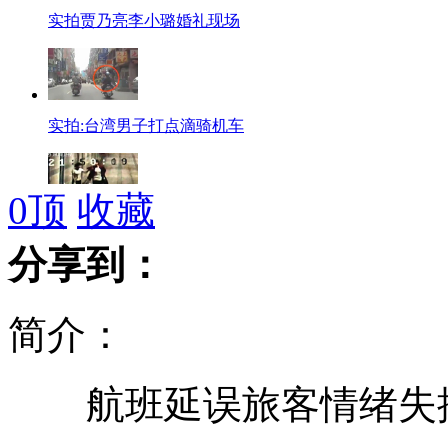
实拍贾乃亮李小璐婚礼现场
实拍:台湾男子打点滴骑机车
0
顶
收藏
酒店女老板夜间揽客遭色狼猥亵
分享到：
简介：
南京打造宝船将重访郑和下西洋航线
航班延误旅客情绪失控
现场演示餐馆“废油”如何变肥皂