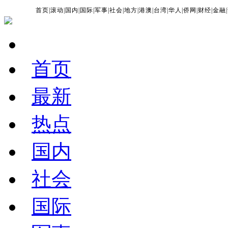
首页
|
滚动
|
国内
|
国际
|
军事
|
社会
|
地方
|
港澳
|
台湾
|
华人
|
侨网
|
财经
|
金融
|
首页
最新
热点
国内
社会
国际