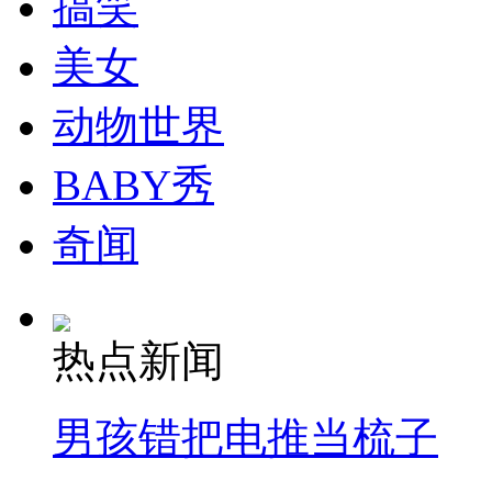
搞笑
走！跟着总书记去植树
美女
消防员救轻生者
花炮节热闹非凡
减压"枕头大战"
动物世界
BABY秀
纽约上演“枕头大战”
奇闻
司机酒驾遇交警 急速倒车逃窜
热点新闻
男孩错把电推当梳子