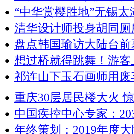
“中华赏樱胜地”无锡
清华设计师投身胡同厕
盘点韩国瑜访大陆台前
想过桥就得跳舞！游客
祁连山下玉石画师用废
重庆30层居民楼大火
中国疾控中心专家：203
年终策划：2019年度大陆