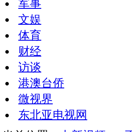
军事
文娱
体育
财经
访谈
港澳台侨
微视界
东北亚电视网