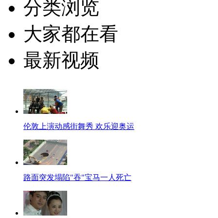
分类浏览
大家都在看
最新视频
伦敦上演动感街舞秀 欢乐迎奥运
路面突发塌陷"吞"宝马一人死亡