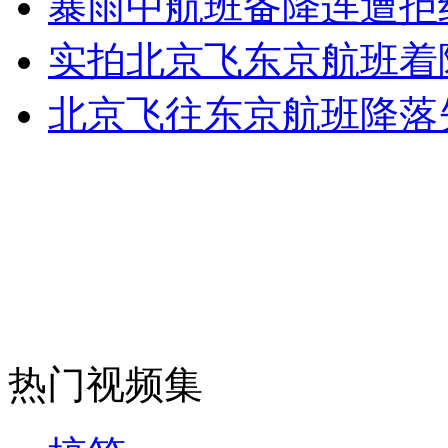
暴雨中航班备降连遭拒
女孩北京地铁殴打老人 痛下狠手拳打脚踢
实拍北京飞东京航班着
无痛分娩是否安全 医生回应
北京飞往东京航班降落失
外交部：反对强权政治霸凌主义
外交部：有关国家言论片面不公正
安徽一实载49人客车翻车
热门视频集