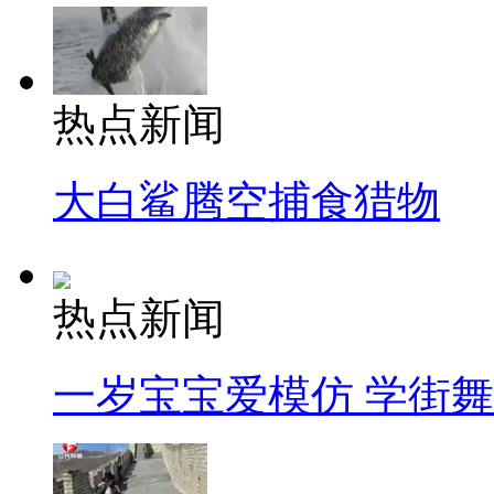
热点新闻
大白鲨腾空捕食猎物
热点新闻
一岁宝宝爱模仿 学街