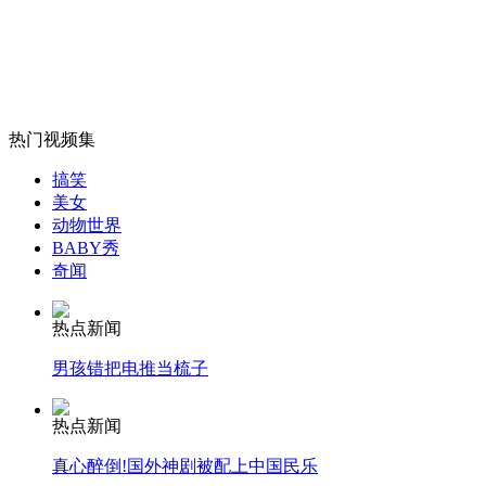
民警扔扩音器砸中持刀劫匪救出人质
山西运城恶犬咬伤多人 警民合力深夜将其击毙
热门视频集
搞笑
女孩北京地铁殴打老人 痛下狠手拳打脚踢
美女
动物世界
BABY秀
奇闻
无痛分娩是否安全 医生回应
热点新闻
外交部：反对强权政治霸凌主义
男孩错把电推当梳子
外交部：有关国家言论片面不公正
热点新闻
真心醉倒!国外神剧被配上中国民乐