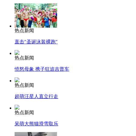
热点新闻
直击"圣诞泳装裸跑"
热点新闻
愤怒母象 携子狂追吉普车
热点新闻
超萌汪星人直立行走
热点新闻
呆萌大熊猫滑雪取乐