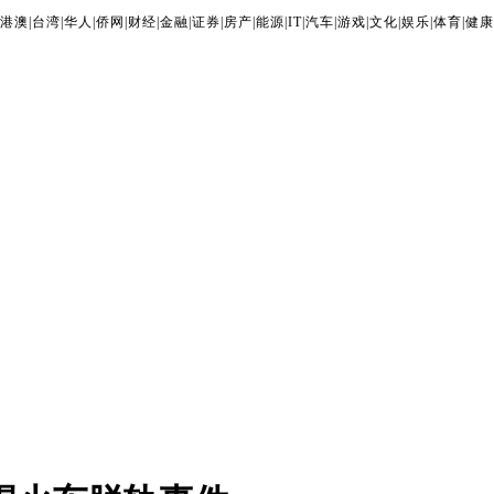
港澳
|
台湾
|
华人
|
侨网
|
财经
|
金融
|
证券
|
房产
|
能源
|
IT
|
汽车
|
游戏
|
文化
|
娱乐
|
体育
|
健康