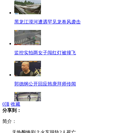
黑龙江漠河遭遇罕见龙卷风袭击
监控实拍两女子闯红灯被撞飞
郭德纲公开回应韩庚拜师传闻
0
顶
收藏
分享到：
监控拍小偷用鱼竿隔着大门钓手机
简介：
天热酿惨剧？火车脱轨2人死亡