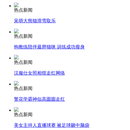
热点新闻
安徽一实载49人客车翻车
呆萌大熊猫滑雪取乐
热点新闻
走！跟着总书记去植树
狗教练陪伴最胖猫咪 训练成功瘦身
热点新闻
消防员救轻生者
花炮节热闹非凡
减压"枕头大战"
汉服仕女照相馆走红网络
热点新闻
警花学霸神似高圆圆走红
纽约上演“枕头大战”
热点新闻
司机酒驾遇交警 急速倒车逃窜
美女主持人直播球赛 被足球砸中脑袋