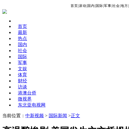
首页
|
滚动
|
国内
|
国际
|
军事
|
社会
|
地方
|
首页
最新
热点
国内
社会
国际
军事
文娱
体育
财经
访谈
港澳台侨
微视界
东北亚电视网
当前位置：
中新视频
>
国际新闻
>
正文