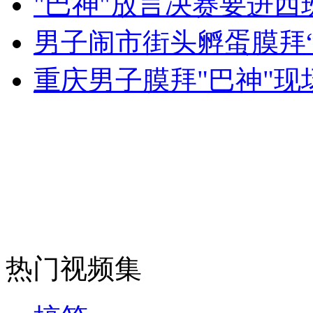
"巴神"放言决赛要进西
女孩北京地铁殴打老人 痛下狠手拳打脚踢
男子闹市街头孵蛋膜拜“
无痛分娩是否安全 医生回应
重庆男子膜拜"巴神"现
外交部：反对强权政治霸凌主义
外交部：有关国家言论片面不公正
安徽一实载49人客车翻车
热门视频集