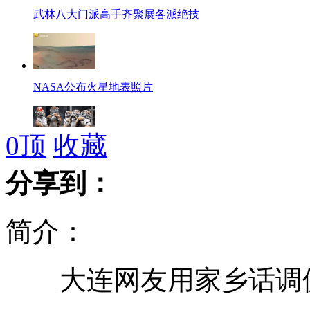
武林八大门派高手齐聚展各派绝技
NASA公布火星地表照片
0
顶
收藏
宿州发生六只小老虎被抢事件
分享到：
简介：
蒙眼倒走钢丝 挑战失利摔下山无恙
大连网友用家乡话调
"保安"收钱放小偷 原是同行"黑吃黑"