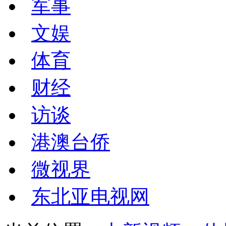
军事
文娱
体育
财经
访谈
港澳台侨
微视界
东北亚电视网