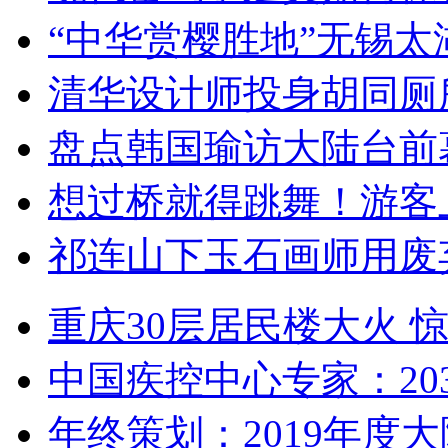
“中华赏樱胜地”无锡
清华设计师投身胡同厕
盘点韩国瑜访大陆台前
想过桥就得跳舞！游客
祁连山下玉石画师用废
重庆30层居民楼大火
中国疾控中心专家：203
年终策划：2019年度大陆