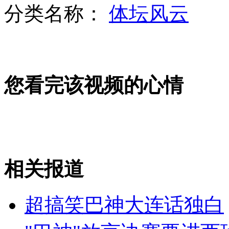
分类名称：
体坛风云
延迟退休引争议 专家呼吁弹性退休
您看完该视频的心情
一声巨雷 53头猪瞬间毙命
胖警察忙瘦身 要么减肥要么离岗
相关报道
山西运城恶犬咬伤多人 警民合力深夜将其击毙
超搞笑巴神大连话独白