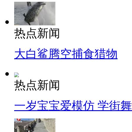
热点新闻
大白鲨腾空捕食猎物
热点新闻
一岁宝宝爱模仿 学街