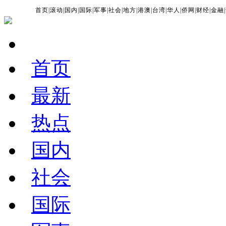
首页
|
滚动
|
国内
|
国际
|
军事
|
社会
|
地方
|
港澳
|
台湾
|
华人
|
侨网
|
财经
|
金融
|
首页
最新
热点
国内
社会
国际