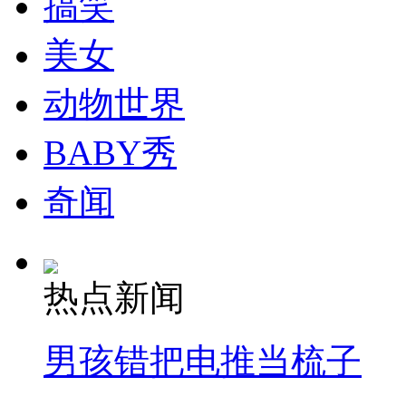
搞笑
走！跟着总书记去植树
美女
消防员救轻生者
花炮节热闹非凡
减压"枕头大战"
动物世界
BABY秀
纽约上演“枕头大战”
奇闻
司机酒驾遇交警 急速倒车逃窜
热点新闻
男孩错把电推当梳子