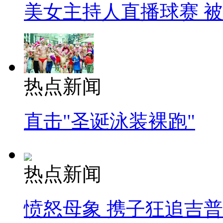
美女主持人直播球赛 
热点新闻
直击"圣诞泳装裸跑"
热点新闻
愤怒母象 携子狂追吉