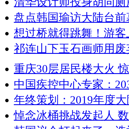
清华设计师投身胡同厕
盘点韩国瑜访大陆台前
想过桥就得跳舞！游客
祁连山下玉石画师用废
重庆30层居民楼大火
中国疾控中心专家：203
年终策划：2019年度大陆
悼念冰桶挑战发起人 数百