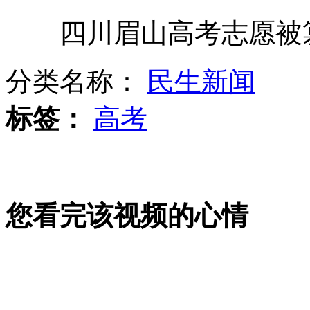
四川眉山高考志愿被篡
少林弟子自制"阿弥陀佛"车牌卖萌
分类名称：
民生新闻
七旬老人公交车上让座八旬老人
标签：
高考
6月份CPI涨2.2% 创29个月新低
您看完该视频的心情
费德勒温网折桂重返世界第一