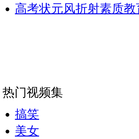
高考状元风折射素质教
安徽一实载49人客车翻车
走！跟着总书记去植树
消防员救轻生者
花炮节热闹非凡
减压"枕头大战"
热门视频集
纽约上演“枕头大战”
搞笑
美女
司机酒驾遇交警 急速倒车逃窜