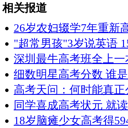
刘璇在美国注册结婚
相关报道
山西运城恶犬咬伤多人 警民合力深夜将其击毙
26岁农妇辍学7年重新
"超常男孩"3岁说英语 
女孩北京地铁殴打老人 痛下狠手拳打脚踢
深圳最牛高考班全上一本
细数明星高考分数 谁
无痛分娩是否安全 医生回应
高考天问：何时能真正
外交部：反对强权政治霸凌主义
同学喜成高考状元 就读
外交部：有关国家言论片面不公正
18岁脑瘫少女高考得59