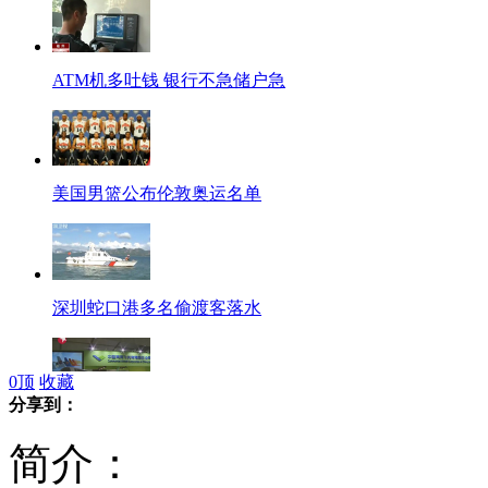
ATM机多吐钱 银行不急储户急
美国男篮公布伦敦奥运名单
深圳蛇口港多名偷渡客落水
0
顶
收藏
分享到：
中国商用飞机全新亮相范堡罗航展
简介：