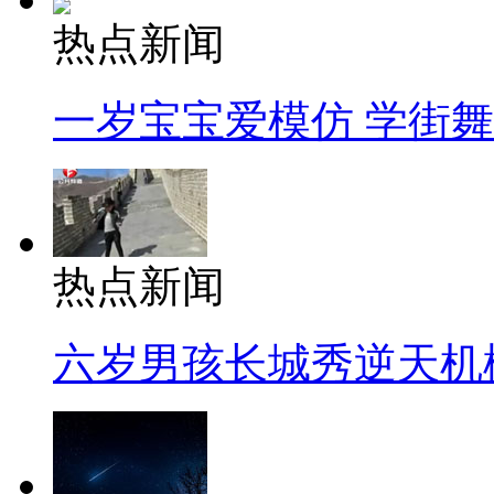
热点新闻
一岁宝宝爱模仿 学街
热点新闻
六岁男孩长城秀逆天机