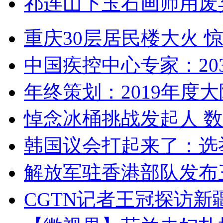
祁连山下玉石画师用废
重庆30层居民楼大火
中国疾控中心专家：203
年终策划：2019年度大陆
悼念冰桶挑战发起人 数百
韩国议会打起来了：选举
解放军驻香港部队发布三
CGTN记者王冠探访新疆