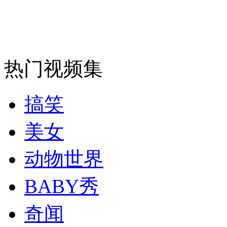
安徽一实载49人客车翻车
热门视频集
走！跟着总书记去植树
搞笑
消防员救轻生者
花炮节热闹非凡
减压"枕头大战"
美女
动物世界
纽约上演“枕头大战”
BABY秀
奇闻
司机酒驾遇交警 急速倒车逃窜