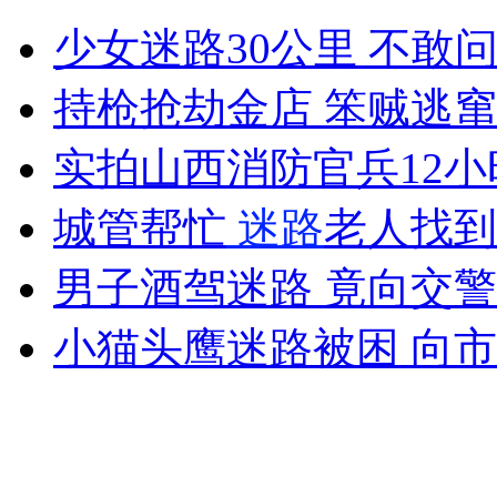
迪拜制作世界最贵蛋糕
少女迷路30公里 不敢
山西运城恶犬咬伤多人 警民合力深夜将其击毙
持枪抢劫金店 笨贼逃
实拍山西消防官兵12
女孩北京地铁殴打老人 痛下狠手拳打脚踢
城管帮忙
迷路
老人找到
男子酒驾迷路 竟向交
无痛分娩是否安全 医生回应
小猫头鹰迷路被困 向
外交部：反对强权政治霸凌主义
外交部：有关国家言论片面不公正