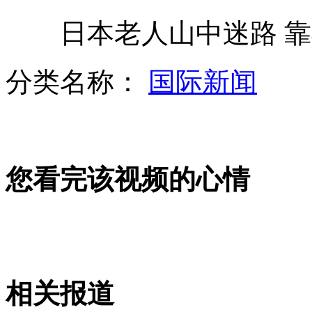
日本老人山中迷路 靠巧
两车刮擦 司机命丧自家车轮下
分类名称：
国际新闻
男子不系安全带 15天被拍33次
您看完该视频的心情
实拍北京大使馆哨兵 37秒勇擒劫犯
重庆：人体胎盘公开叫卖被抓现形
相关报道