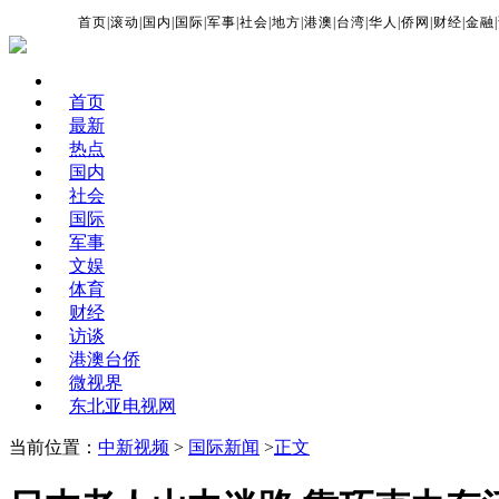
首页
|
滚动
|
国内
|
国际
|
军事
|
社会
|
地方
|
港澳
|
台湾
|
华人
|
侨网
|
财经
|
金融
|
首页
最新
热点
国内
社会
国际
军事
文娱
体育
财经
访谈
港澳台侨
微视界
东北亚电视网
当前位置：
中新视频
>
国际新闻
>
正文