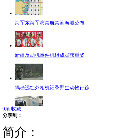
海军东海军演禁航禁渔海域公布
新疆反劫机事件机组成员获重奖
揭秘远红外相机记录野生动物行踪
0
顶
收藏
分享到：
韩国男子驾车冲撞日驻韩使馆
简介：