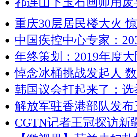
祁连山下玉石画师用废
重庆30层居民楼大火
中国疾控中心专家：203
年终策划：2019年度大陆
悼念冰桶挑战发起人 数百
韩国议会打起来了：选举
解放军驻香港部队发布三
CGTN记者王冠探访新疆