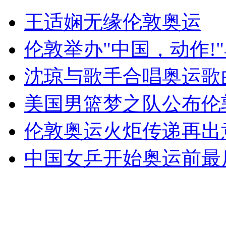
韩国男子驾车冲撞日驻韩使馆
王适娴无缘伦敦奥运
山西运城恶犬咬伤多人 警民合力深夜将其击毙
伦敦举办"中国，动作!
沈琼与歌手合唱奥运歌曲
女孩北京地铁殴打老人 痛下狠手拳打脚踢
美国男篮梦之队公布伦
伦敦奥运火炬传递再出
无痛分娩是否安全 医生回应
中国女乒开始奥运前最
外交部：反对强权政治霸凌主义
外交部：有关国家言论片面不公正