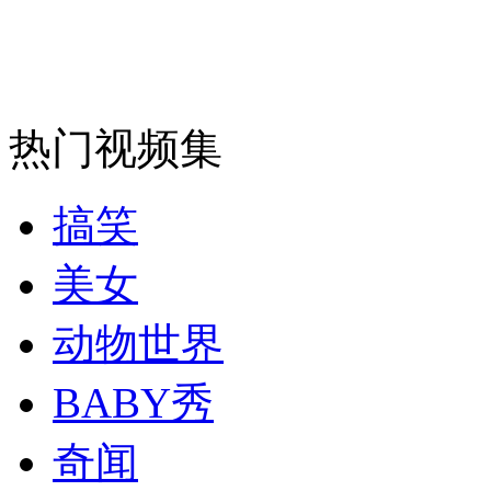
安徽一实载49人客车翻车
热门视频集
走！跟着总书记去植树
搞笑
消防员救轻生者
花炮节热闹非凡
减压"枕头大战"
美女
动物世界
纽约上演“枕头大战”
BABY秀
奇闻
司机酒驾遇交警 急速倒车逃窜