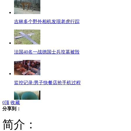
吉林多个野外相机发现老虎行踪
法国40名一战德国士兵坟墓被毁
监控记录:男子快餐店抢手机过程
0
顶
收藏
分享到：
调查南昌部分学校为何收集男童尿
简介：