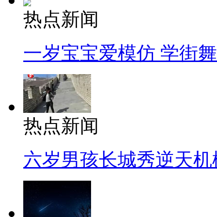
热点新闻
一岁宝宝爱模仿 学街
热点新闻
六岁男孩长城秀逆天机