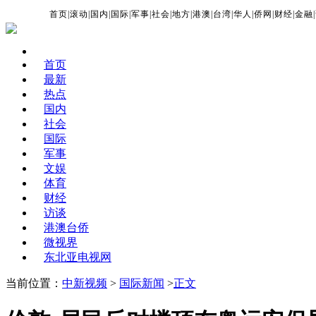
首页
|
滚动
|
国内
|
国际
|
军事
|
社会
|
地方
|
港澳
|
台湾
|
华人
|
侨网
|
财经
|
金融
|
首页
最新
热点
国内
社会
国际
军事
文娱
体育
财经
访谈
港澳台侨
微视界
东北亚电视网
当前位置：
中新视频
>
国际新闻
>
正文