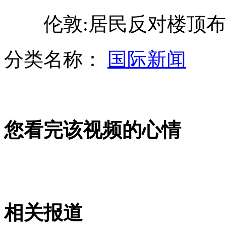
伦敦:居民反对楼顶布奥
日老人迷路靠巧克力存活20天获救
分类名称：
国际新闻
海军东海军演禁航禁渔海域公布
您看完该视频的心情
新疆反劫机事件机组成员获重奖
揭秘远红外相机记录野生动物行踪
相关报道