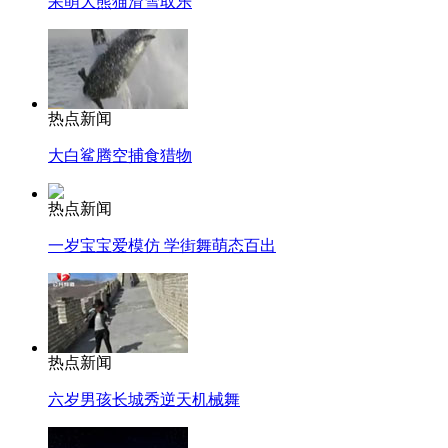
呆萌大熊猫滑雪取乐
热点新闻
大白鲨腾空捕食猎物
热点新闻
一岁宝宝爱模仿 学街舞萌态百出
热点新闻
六岁男孩长城秀逆天机械舞