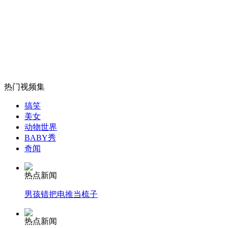
甘肃叫停"卖馒头需行政审批"
山西运城恶犬咬伤多人 警民合力深夜将其击毙
热门视频集
女孩北京地铁殴打老人 痛下狠手拳打脚踢
搞笑
美女
动物世界
无痛分娩是否安全 医生回应
BABY秀
奇闻
外交部：反对强权政治霸凌主义
热点新闻
男孩错把电推当梳子
外交部：有关国家言论片面不公正
热点新闻