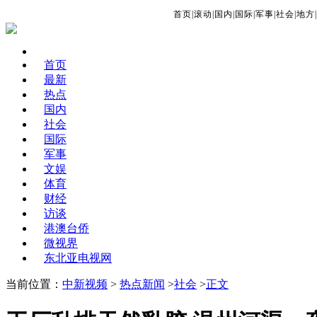
首页
|
滚动
|
国内
|
国际
|
军事
|
社会
|
地方
|
首页
最新
热点
国内
社会
国际
军事
文娱
体育
财经
访谈
港澳台侨
微视界
东北亚电视网
当前位置：
中新视频
>
热点新闻
>
社会
>
正文