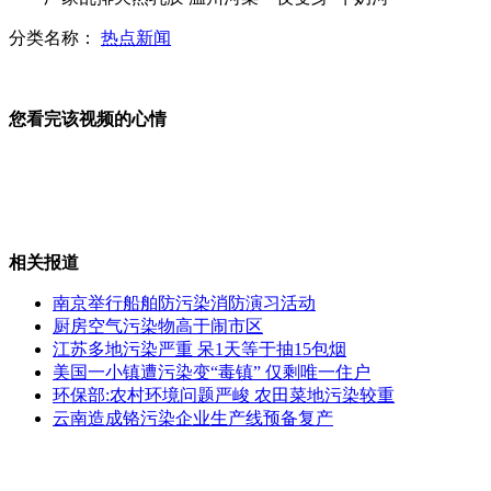
分类名称：
热点新闻
工厂排废物致河渠一夜变"牛奶河"
您看完该视频的心情
阿汤哥离婚案达成和解
相关报道
街道积水深 牛人竟然能冲浪
南京举行船舶防污染消防演习活动
厨房空气污染物高于闹市区
江苏多地污染严重 呆1天等于抽15包烟
美国一小镇遭污染变“毒镇” 仅剩唯一住户
拆迁办主任涉案2900万 见熟人要搜身
环保部:农村环境问题严峻 农田菜地污染较重
云南造成铬污染企业生产线预备复产