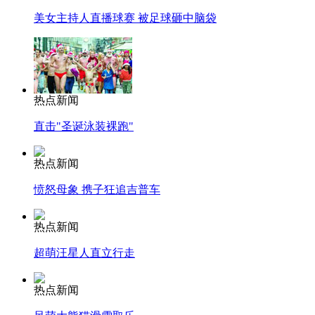
美女主持人直播球赛 被足球砸中脑袋
热点新闻
直击"圣诞泳装裸跑"
热点新闻
愤怒母象 携子狂追吉普车
热点新闻
超萌汪星人直立行走
热点新闻