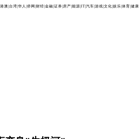
港澳
|
台湾
|
华人
|
侨网
|
财经
|
金融
|
证券
|
房产
|
能源
|
IT
|
汽车
|
游戏
|
文化
|
娱乐
|
体育
|
健康