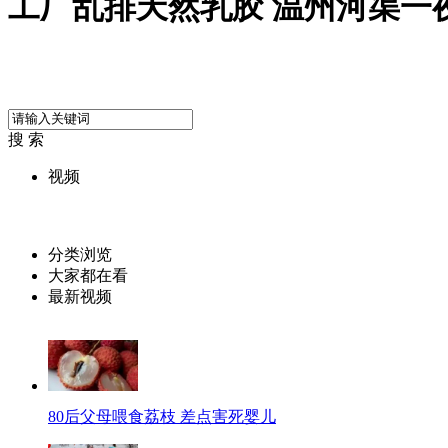
工厂乱排天然乳胶 温州河渠一
搜 索
视频
分类浏览
大家都在看
最新视频
80后父母喂食荔枝 差点害死婴儿