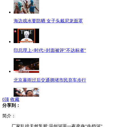
海边戏水要防晒 女子头戴尼龙面罩
印总理上<时代>封面被评"不达标者"
北京暴雨过后交通拥堵市民弃车步行
0
顶
收藏
分享到：
韩红援蒙第一站 赤峰病儿牵人心
简介：
厂家乱排天然乳胶 温州河渠一夜变身"牛奶河"