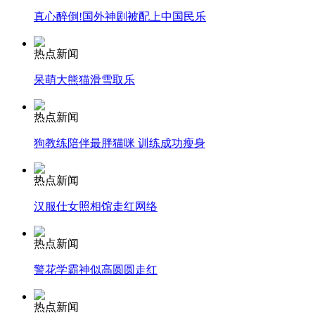
真心醉倒!国外神剧被配上中国民乐
安徽一实载49人客车翻车
热点新闻
呆萌大熊猫滑雪取乐
走！跟着总书记去植树
热点新闻
狗教练陪伴最胖猫咪 训练成功瘦身
消防员救轻生者
花炮节热闹非凡
减压"枕头大战"
热点新闻
汉服仕女照相馆走红网络
纽约上演“枕头大战”
热点新闻
警花学霸神似高圆圆走红
司机酒驾遇交警 急速倒车逃窜
热点新闻