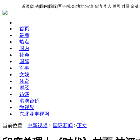
首页
|
滚动
|
国内
|
国际
|
军事
|
社会
|
地方
|
港澳
|
台湾
|
华人
|
侨网
|
财经
|
金融
|
首页
最新
热点
国内
社会
国际
军事
文娱
体育
财经
访谈
港澳台侨
微视界
东北亚电视网
当前位置：
中新视频
>
国际新闻
>
正文