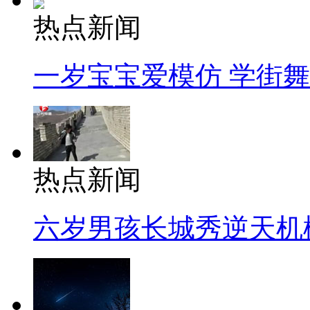
热点新闻
一岁宝宝爱模仿 学街
热点新闻
六岁男孩长城秀逆天机