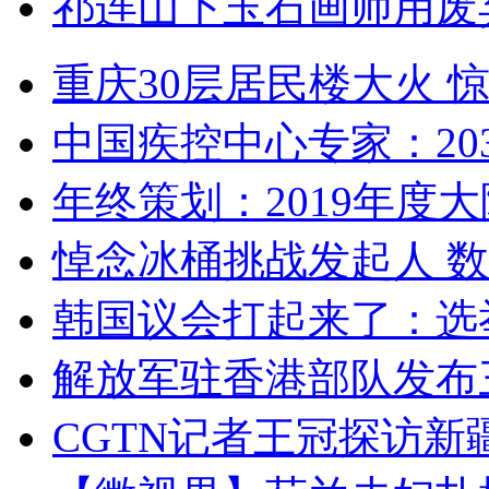
祁连山下玉石画师用废
重庆30层居民楼大火
中国疾控中心专家：203
年终策划：2019年度大陆
悼念冰桶挑战发起人 数百
韩国议会打起来了：选举
解放军驻香港部队发布三
CGTN记者王冠探访新疆