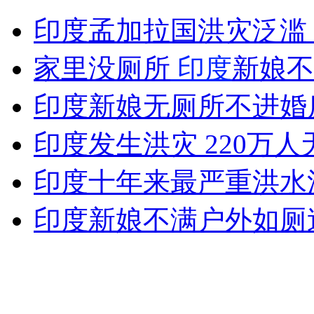
实拍日本外教小区内频扎轮胎
印度孟加拉国洪灾泛滥 
山西运城恶犬咬伤多人 警民合力深夜将其击毙
家里没厕所
印度
新娘不
印度新娘无厕所不进婚
女孩北京地铁殴打老人 痛下狠手拳打脚踢
印度发生洪灾 220万
印度十年来最严重洪水
无痛分娩是否安全 医生回应
印度新娘不满户外如厕
外交部：反对强权政治霸凌主义
外交部：有关国家言论片面不公正