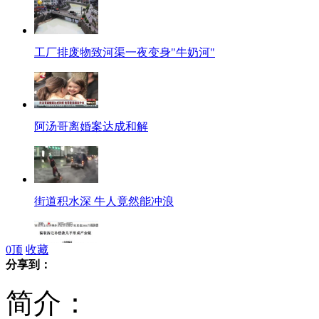
工厂排废物致河渠一夜变身"牛奶河"
阿汤哥离婚案达成和解
街道积水深 牛人竟然能冲浪
0
顶
收藏
分享到：
拆迁办主任涉案2900万 见熟人要搜身
简介：