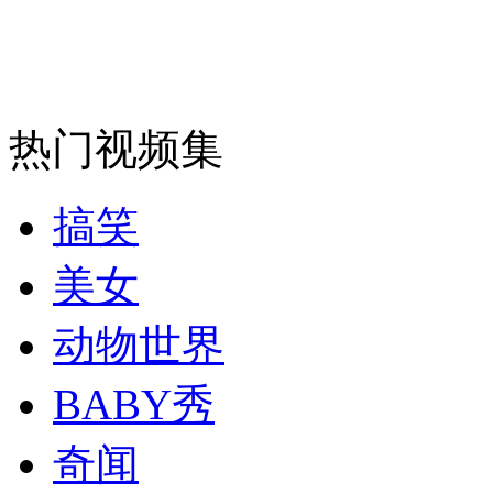
安徽一实载49人客车翻车
热门视频集
走！跟着总书记去植树
搞笑
消防员救轻生者
花炮节热闹非凡
减压"枕头大战"
美女
动物世界
纽约上演“枕头大战”
BABY秀
奇闻
司机酒驾遇交警 急速倒车逃窜