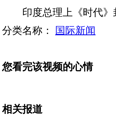
印度总理上《时代》封面
甘肃叫停"卖馒头需行政审批"
分类名称：
国际新闻
东航招空乘 身高学历要求均提升
您看完该视频的心情
利川否认"我靠重庆"是炒作
网友教人川藏线蹭吃蹭喝被指不厚道
相关报道