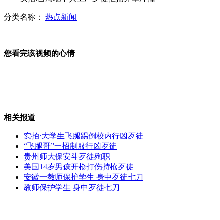
分类名称：
热点新闻
世界人口日:中国人口13.47亿
您看完该视频的心情
重庆男子身绑11个氢气球飞千余米高
相关报道
山体滑坡 "最美农妇"勇拦火车
实拍:大学生飞腿踢倒校内行凶歹徒
“飞腿哥”一招制服行凶歹徒
贵州师大保安斗歹徒殉职
美国14岁男孩开枪打伤持枪歹徒
中国首例"设计"试管婴儿诞生
安徽一教师保护学生 身中歹徒七刀
教师保护学生 身中歹徒七刀