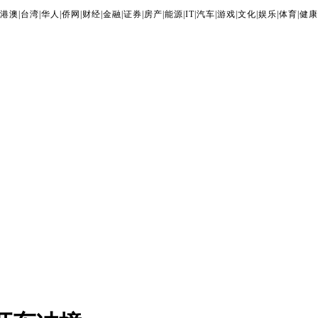
港澳
|
台湾
|
华人
|
侨网
|
财经
|
金融
|
证券
|
房产
|
能源
|
IT
|
汽车
|
游戏
|
文化
|
娱乐
|
体育
|
健康