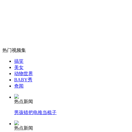
韩国前总统长女宣布参选总统
山西运城恶犬咬伤多人 警民合力深夜将其击毙
热门视频集
女孩北京地铁殴打老人 痛下狠手拳打脚踢
搞笑
美女
动物世界
无痛分娩是否安全 医生回应
BABY秀
奇闻
外交部：反对强权政治霸凌主义
热点新闻
男孩错把电推当梳子
外交部：有关国家言论片面不公正
热点新闻