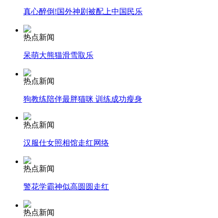
真心醉倒!国外神剧被配上中国民乐
安徽一实载49人客车翻车
热点新闻
呆萌大熊猫滑雪取乐
走！跟着总书记去植树
热点新闻
狗教练陪伴最胖猫咪 训练成功瘦身
消防员救轻生者
花炮节热闹非凡
减压"枕头大战"
热点新闻
汉服仕女照相馆走红网络
纽约上演“枕头大战”
热点新闻
警花学霸神似高圆圆走红
司机酒驾遇交警 急速倒车逃窜
热点新闻