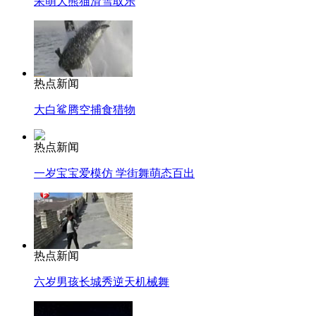
呆萌大熊猫滑雪取乐
热点新闻
大白鲨腾空捕食猎物
热点新闻
一岁宝宝爱模仿 学街舞萌态百出
热点新闻
六岁男孩长城秀逆天机械舞