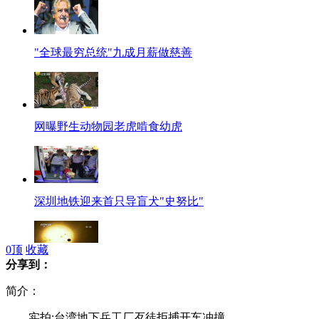
"全球最穷总统"九成月薪做慈善
网曝野生动物园老虎啃食幼虎
深圳地铁迎来首只导盲犬"史努比"
0
顶
收藏
分享到：
7月12日 公众可赏最亮金星
简介：
实拍:台湾地下兵工厂歹徒拒捕开车冲撞