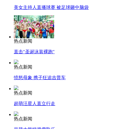
美女主持人直播球赛 被足球砸中脑袋
热点新闻
直击"圣诞泳装裸跑"
热点新闻
愤怒母象 携子狂追吉普车
热点新闻
超萌汪星人直立行走
热点新闻