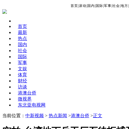
首页
|
滚动
|
国内
|
国际
|
军事
|
社会
|
地方
|
首页
最新
热点
国内
社会
国际
军事
文娱
体育
财经
访谈
港澳台侨
微视界
东北亚电视网
当前位置：
中新视频
>
热点新闻
>
港澳台侨
>
正文