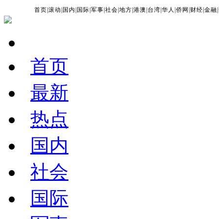
首页
|
滚动
|
国内
|
国际
|
军事
|
社会
|
地方
|
港澳
|
台湾
|
华人
|
侨网
|
财经
|
金融
|
首页
最新
热点
国内
社会
国际