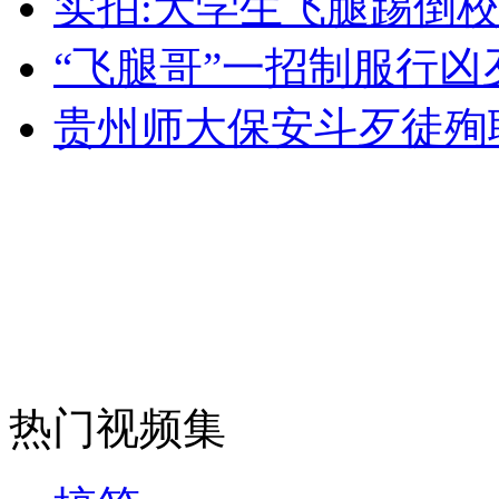
实拍:大学生飞腿踢倒
女孩北京地铁殴打老人 痛下狠手拳打脚踢
“飞腿哥”一招制服行凶
无痛分娩是否安全 医生回应
贵州师大保安斗歹徒殉
外交部：反对强权政治霸凌主义
外交部：有关国家言论片面不公正
安徽一实载49人客车翻车
热门视频集