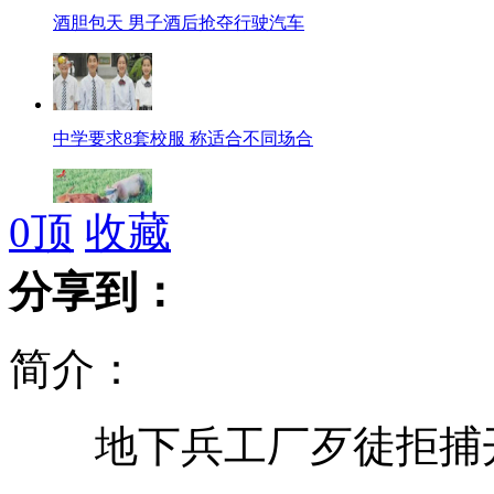
酒胆包天 男子酒后抢夺行驶汽车
中学要求8套校服 称适合不同场合
0
顶
收藏
发狂公牛遇母牛"美牛计"瞬间温柔
分享到：
简介：
中国军团出征伦敦 8名领军人物值得期待
地下兵工厂歹徒拒捕开
"波点太后"与路易威登打造迷幻精品