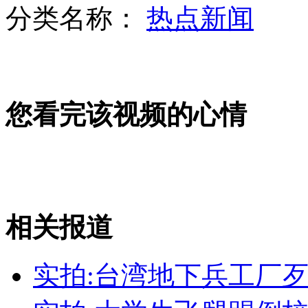
分类名称：
热点新闻
跑步妈妈为儿捐肾手术成功
您看完该视频的心情
德小镇停车位分男女被批性歧视
新疆173只羊瞬间遭雷击死亡
相关报道
山西运城恶犬咬伤多人 警民合力深夜将其击毙
实拍:台湾地下兵工厂