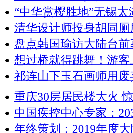
“中华赏樱胜地”无锡
清华设计师投身胡同厕
盘点韩国瑜访大陆台前
想过桥就得跳舞！游客
祁连山下玉石画师用废
重庆30层居民楼大火
中国疾控中心专家：203
年终策划：2019年度大陆