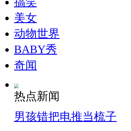
搞笑
走！跟着总书记去植树
美女
消防员救轻生者
花炮节热闹非凡
减压"枕头大战"
动物世界
BABY秀
纽约上演“枕头大战”
奇闻
司机酒驾遇交警 急速倒车逃窜
热点新闻
男孩错把电推当梳子