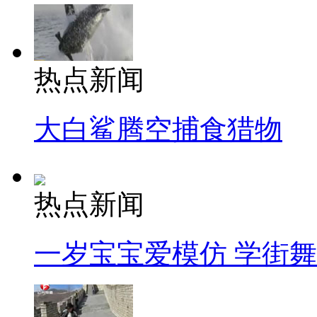
热点新闻
大白鲨腾空捕食猎物
热点新闻
一岁宝宝爱模仿 学街