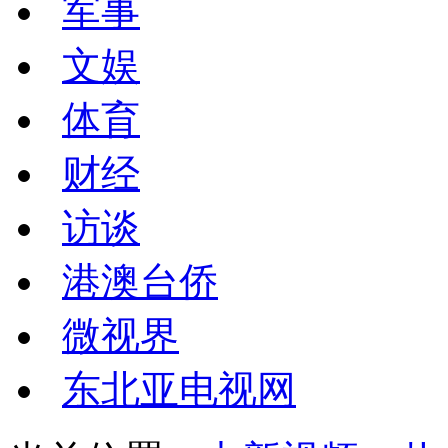
军事
文娱
体育
财经
访谈
港澳台侨
微视界
东北亚电视网