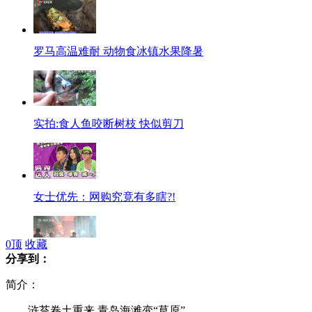
罗马高温难耐 动物食冰镇水果降暑
实拍:食人鱼咬断树枝 快似剪刀
女士优先：网购究竟有多瞎?!
0
顶
收藏
分享到：
深圳商业城突发火灾 数千人紧急疏散
简介：
浒苔卷土重来 青岛海滩变“草原”