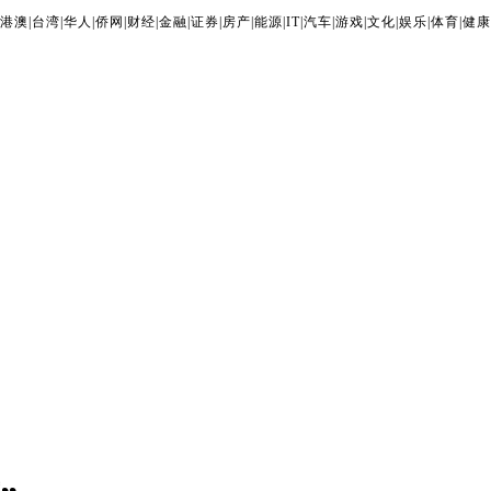
港澳
|
台湾
|
华人
|
侨网
|
财经
|
金融
|
证券
|
房产
|
能源
|
IT
|
汽车
|
游戏
|
文化
|
娱乐
|
体育
|
健康