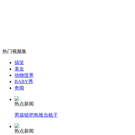
男子持刀行凶致一外国人被刺身亡
山西运城恶犬咬伤多人 警民合力深夜将其击毙
热门视频集
女孩北京地铁殴打老人 痛下狠手拳打脚踢
搞笑
美女
动物世界
无痛分娩是否安全 医生回应
BABY秀
奇闻
外交部：反对强权政治霸凌主义
热点新闻
男孩错把电推当梳子
外交部：有关国家言论片面不公正
热点新闻