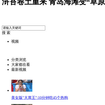
浒苔卷土重来 青岛海滩变“草原
搜 索
视频
分类浏览
大家都在看
最新视频
美女版"大胃王":10分钟吃45个热狗