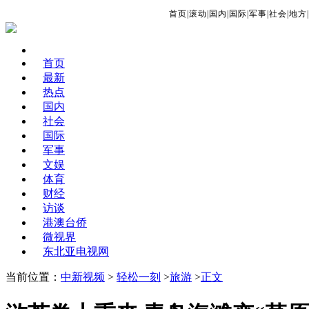
首页
|
滚动
|
国内
|
国际
|
军事
|
社会
|
地方
|
首页
最新
热点
国内
社会
国际
军事
文娱
体育
财经
访谈
港澳台侨
微视界
东北亚电视网
当前位置：
中新视频
>
轻松一刻
>
旅游
>
正文