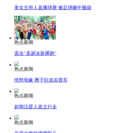
美女主持人直播球赛 被足球砸中脑袋
热点新闻
直击"圣诞泳装裸跑"
热点新闻
愤怒母象 携子狂追吉普车
热点新闻
超萌汪星人直立行走
热点新闻