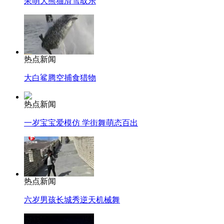
呆萌大熊猫滑雪取乐
热点新闻
大白鲨腾空捕食猎物
热点新闻
一岁宝宝爱模仿 学街舞萌态百出
热点新闻
六岁男孩长城秀逆天机械舞