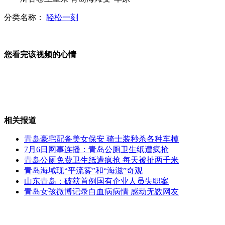
分类名称：
轻松一刻
美国男子图谋炸毁五角大楼
您看完该视频的心情
监控拍下一校长手摸搂抱女下属
相关报道
西藏空姐起点高门槛也高
青岛豪宅配备美女保安 骑士装秒杀各种车模
7月6日网事连播：青岛公厕卫生纸遭疯抢
青岛公厕免费卫生纸遭疯抢 每天被扯两千米
青岛海域现“平流雾”和“海滋”奇观
孙俪“教子有方” 力挺老公邓超
山东青岛：破获首例国有企业人员失职案
青岛女孩微博记录白血病病情 感动无数网友