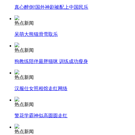
真心醉倒!国外神剧被配上中国民乐
安徽一实载49人客车翻车
热点新闻
呆萌大熊猫滑雪取乐
走！跟着总书记去植树
热点新闻
狗教练陪伴最胖猫咪 训练成功瘦身
消防员救轻生者
花炮节热闹非凡
减压"枕头大战"
热点新闻
汉服仕女照相馆走红网络
纽约上演“枕头大战”
热点新闻
警花学霸神似高圆圆走红
司机酒驾遇交警 急速倒车逃窜
热点新闻