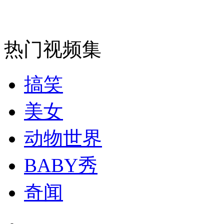
走！跟着总书记去植树
消防员救轻生者
花炮节热闹非凡
减压"枕头大战"
热门视频集
搞笑
纽约上演“枕头大战”
美女
司机酒驾遇交警 急速倒车逃窜
动物世界
BABY秀
奇闻