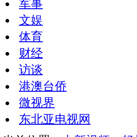
军事
文娱
体育
财经
访谈
港澳台侨
微视界
东北亚电视网