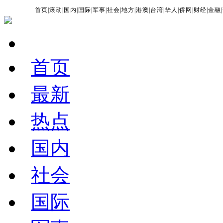
首页
|
滚动
|
国内
|
国际
|
军事
|
社会
|
地方
|
港澳
|
台湾
|
华人
|
侨网
|
财经
|
金融
|
首页
最新
热点
国内
社会
国际