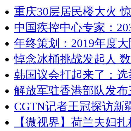
重庆30层居民楼大火
中国疾控中心专家：203
年终策划：2019年度大陆
悼念冰桶挑战发起人 数百
韩国议会打起来了：选举
解放军驻香港部队发布三
CGTN记者王冠探访新疆
【微视界】荷兰夫妇扎根青