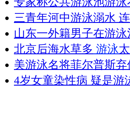
专家称公共游泳池游泳
女孩北京地铁殴打老人 痛下狠手拳打脚踢
三青年河中游泳溺水 
无痛分娩是否安全 医生回应
山东一外籍男子在游泳
北京后海水草多
游泳
太
外交部：反对强权政治霸凌主义
美游泳名将菲尔普斯弃伦
外交部：有关国家言论片面不公正
4岁女童染性病 疑是游
安徽一实载49人客车翻车