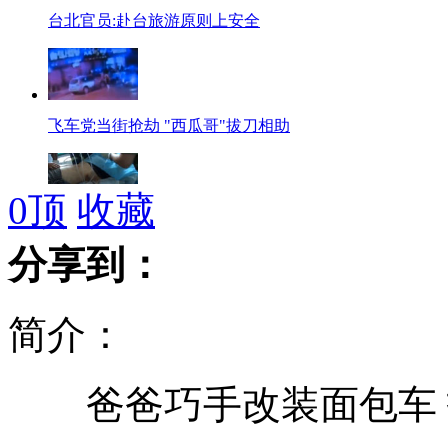
台北官员:赴台旅游原则上安全
飞车党当街抢劫 "西瓜哥"拔刀相助
0
顶
收藏
13米高坠下 钢筋穿肚反救一命
分享到：
简介：
史上年龄最小神童:9岁当大学讲师
爸爸巧手改装面包车 打
丹麦男子潜入动物园被老虎咬死