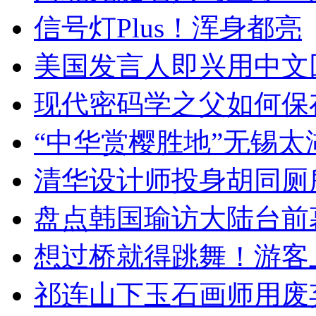
信号灯Plus！浑身都亮
美国发言人即兴用中文
现代密码学之父如何保
“中华赏樱胜地”无锡
清华设计师投身胡同厕
盘点韩国瑜访大陆台前
想过桥就得跳舞！游客
祁连山下玉石画师用废