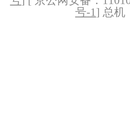
号
] [ 京公网安备：1101020
号-1
] 总机：