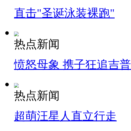
直击"圣诞泳装裸跑"
热点新闻
愤怒母象 携子狂追吉
热点新闻
超萌汪星人直立行走