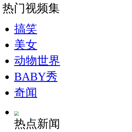
热门视频集
安徽一实载49人客车翻车
搞笑
美女
走！跟着总书记去植树
动物世界
消防员救轻生者
花炮节热闹非凡
减压"枕头大战"
BABY秀
奇闻
纽约上演“枕头大战”
热点新闻
司机酒驾遇交警 急速倒车逃窜