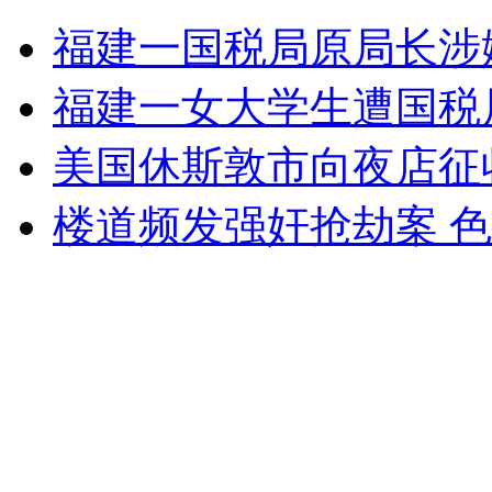
13岁少年肛门被充气 伤情严重
福建一国税局原局长涉
山西运城恶犬咬伤多人 警民合力深夜将其击毙
福建一女大学生遭国税
美国休斯敦市向夜店征
女孩北京地铁殴打老人 痛下狠手拳打脚踢
楼道频发强奸抢劫案 
无痛分娩是否安全 医生回应
外交部：反对强权政治霸凌主义
外交部：有关国家言论片面不公正