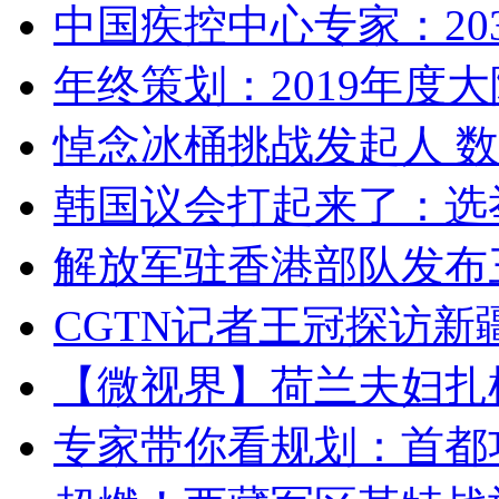
中国疾控中心专家：203
年终策划：2019年度大陆
悼念冰桶挑战发起人 数百
韩国议会打起来了：选举
解放军驻香港部队发布三
CGTN记者王冠探访新疆
【微视界】荷兰夫妇扎根青
专家带你看规划：首都功