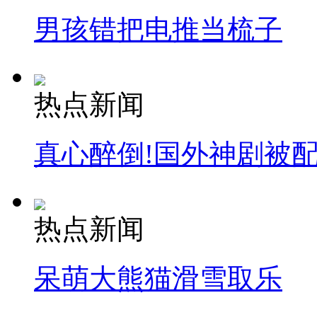
男孩错把电推当梳子
热点新闻
真心醉倒!国外神剧被
热点新闻
呆萌大熊猫滑雪取乐