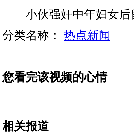
小伙强奸中年妇女后留
幼童独自乘电梯 爬窗坠楼身亡
分类名称：
热点新闻
小狗"水中减肥法" 半年甩肉13公斤
您看完该视频的心情
著名音乐人苏越合同诈骗案重审
美国奥运制服因其中国制造引风波
相关报道