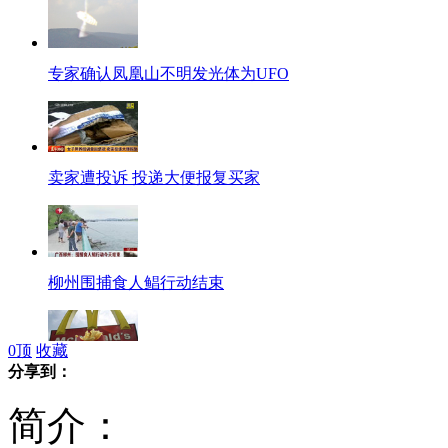
专家确认凤凰山不明发光体为UFO
卖家遭投诉 投递大便报复买家
柳州围捕食人鲳行动结束
0
顶
收藏
分享到：
奥运场餐厅因麦当劳施压弃卖薯条
简介：