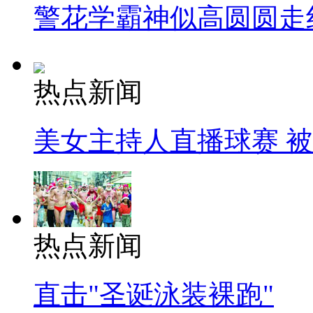
警花学霸神似高圆圆走
热点新闻
美女主持人直播球赛 
热点新闻
直击"圣诞泳装裸跑"