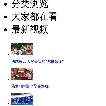
分类浏览
大家都在看
最新视频
法国民众庆祝美实施"鹅肝禁令"
陆毅“倒插门”娶秦海璐