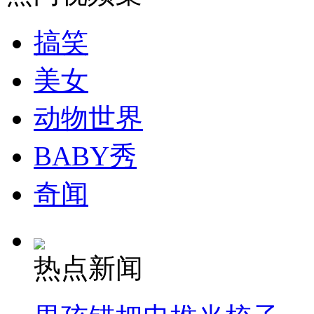
走！跟着总书记去植树
搞笑
消防员救轻生者
花炮节热闹非凡
减压"枕头大战"
美女
动物世界
纽约上演“枕头大战”
BABY秀
司机酒驾遇交警 急速倒车逃窜
奇闻
热点新闻