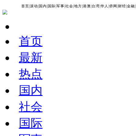
首页
|
滚动
|
国内
|
国际
|
军事
|
社会
|
地方
|
港澳
|
台湾
|
华人
|
侨网
|
财经
|
金融
|
首页
最新
热点
国内
社会
国际