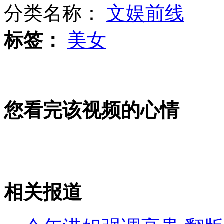
分类名称：
文娱前线
标签：
美女
奥运场餐厅因麦当劳施压弃卖薯条
幼童独自乘电梯 爬窗坠楼身亡
您看完该视频的心情
小狗"水中减肥法" 半年甩肉13公斤
相关报道
山西运城恶犬咬伤多人 警民合力深夜将其击毙