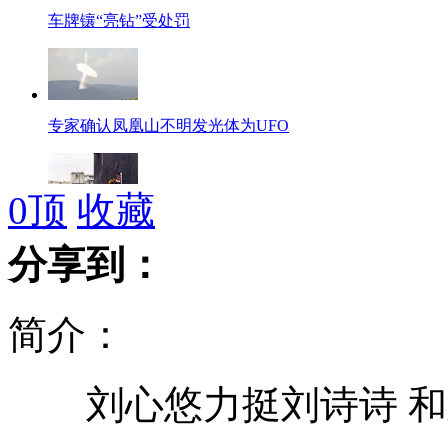
车牌镶“亮钻”受处罚
专家确认凤凰山不明发光体为UFO
0
顶
收藏
“疯狂老人”拍离地6米悬浮照
分享到：
简介：
卖家遭投诉 投递大便报复买家
刘心悠力挺刘诗诗 和
柳州围捕食人鲳行动结束