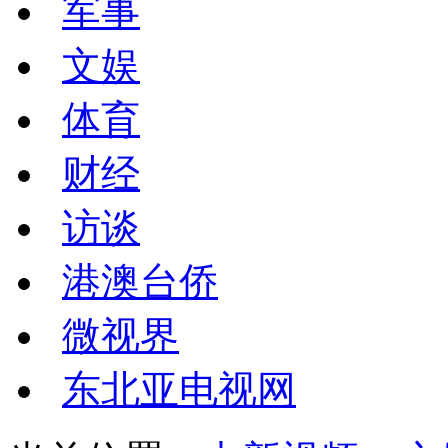
军事
文娱
体育
财经
访谈
港澳台侨
微视界
东北亚电视网