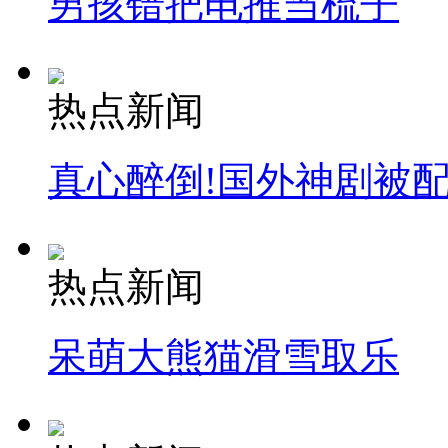
男孩错把电推当梳子
热点新闻
真心醉倒!国外神剧被
热点新闻
呆萌大熊猫滑雪取乐