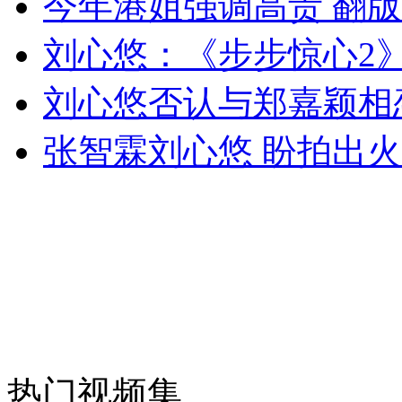
今年港姐强调高贵 翻版
女孩北京地铁殴打老人 痛下狠手拳打脚踢
刘心悠：《步步惊心2
无痛分娩是否安全 医生回应
刘心悠否认与郑嘉颖相
张智霖刘心悠 盼拍出
外交部：反对强权政治霸凌主义
外交部：有关国家言论片面不公正
安徽一实载49人客车翻车
热门视频集