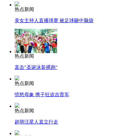
热点新闻
美女主持人直播球赛 被足球砸中脑袋
热点新闻
直击"圣诞泳装裸跑"
热点新闻
愤怒母象 携子狂追吉普车
热点新闻
超萌汪星人直立行走