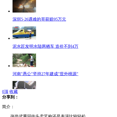
深圳5·26遇难的哥获赔95万元
泥水匠发明水陆两栖车 造价不到4万
河南"愚公"坚持27年建成"世外桃源"
0
顶
收藏
分享到：
"中国最美书店"藏身老别墅似花园
简介：
张尚武重回街头卖艺称还是表演比较轻松