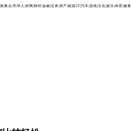
港澳
|
台湾
|
华人
|
侨网
|
财经
|
金融
|
证券
|
房产
|
能源
|
IT
|
汽车
|
游戏
|
文化
|
娱乐
|
体育
|
健康