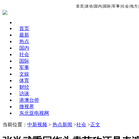
首页
|
滚动
|
国内
|
国际
|
军事
|
社会
|
地方
|
首页
最新
热点
国内
社会
国际
军事
文娱
体育
财经
访谈
港澳台侨
微视界
东北亚电视网
当前位置：
中新视频
>
热点新闻
>
社会
>
正文