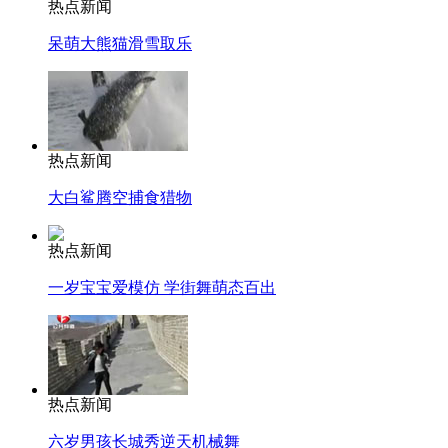
热点新闻
呆萌大熊猫滑雪取乐
热点新闻
大白鲨腾空捕食猎物
热点新闻
一岁宝宝爱模仿 学街舞萌态百出
热点新闻
六岁男孩长城秀逆天机械舞