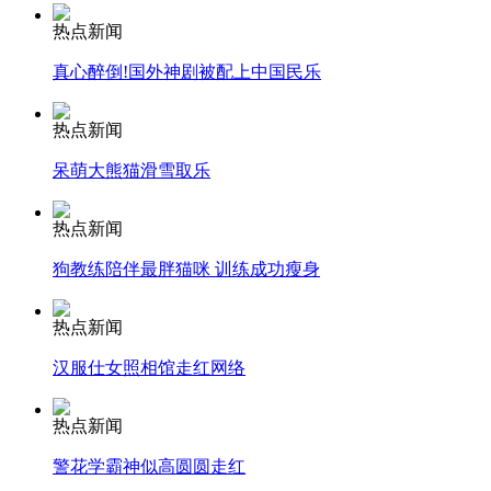
热点新闻
安徽一实载49人客车翻车
真心醉倒!国外神剧被配上中国民乐
热点新闻
呆萌大熊猫滑雪取乐
走！跟着总书记去植树
热点新闻
消防员救轻生者
花炮节热闹非凡
减压"枕头大战"
狗教练陪伴最胖猫咪 训练成功瘦身
热点新闻
汉服仕女照相馆走红网络
纽约上演“枕头大战”
热点新闻
司机酒驾遇交警 急速倒车逃窜
警花学霸神似高圆圆走红