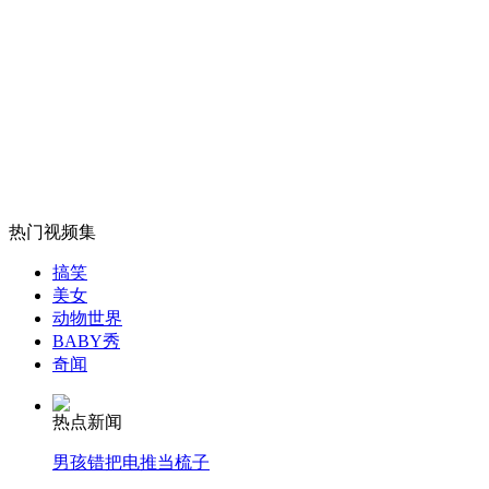
林志玲美丽多金夺"剩女"第一
山西运城恶犬咬伤多人 警民合力深夜将其击毙
女孩北京地铁殴打老人 痛下狠手拳打脚踢
热门视频集
搞笑
无痛分娩是否安全 医生回应
美女
动物世界
BABY秀
外交部：反对强权政治霸凌主义
奇闻
热点新闻
外交部：有关国家言论片面不公正
男孩错把电推当梳子