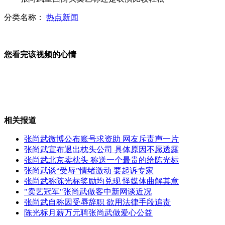
分类名称：
热点新闻
男子不慎手“卡”机器 紧急施救
您看完该视频的心情
加拿大发生泥石流 四人失踪
相关报道
实拍小贝携子就餐 女侍者集体围观
张尚武微博公布账号求资助 网友斥责声一片
张尚武宣布退出枕头公司 具体原因不愿透露
张尚武北京卖枕头 称送一个最贵的给陈光标
张尚武谈“受辱”情绪激动 要起诉专家
中孟维和部队举行联合防卫演练
张尚武称陈光标奖励均兑现 怪媒体曲解其意
"卖艺冠军"张尚武做客中新网谈近况
张尚武自称因受辱辞职 欲用法律手段追责
陈光标月薪万元聘张尚武做爱心公益