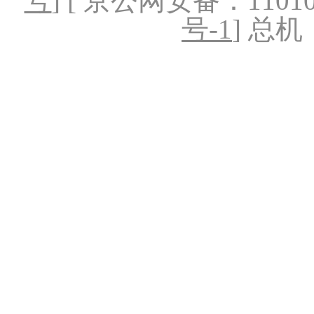
号
] [ 京公网安备：1101020
号-1
] 总机：