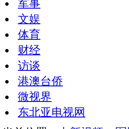
军事
文娱
体育
财经
访谈
港澳台侨
微视界
东北亚电视网