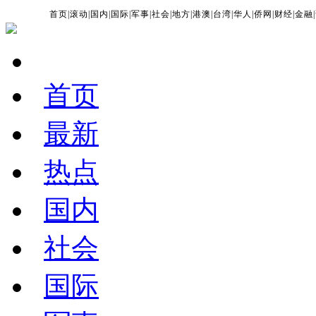
首页
|
滚动
|
国内
|
国际
|
军事
|
社会
|
地方
|
港澳
|
台湾
|
华人
|
侨网
|
财经
|
金融
|
首页
最新
热点
国内
社会
国际