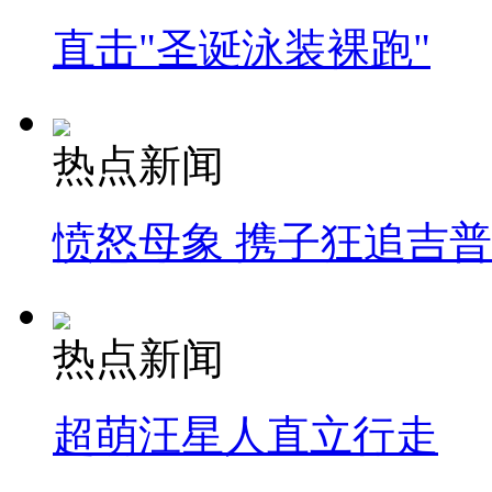
直击"圣诞泳装裸跑"
热点新闻
愤怒母象 携子狂追吉
热点新闻
超萌汪星人直立行走