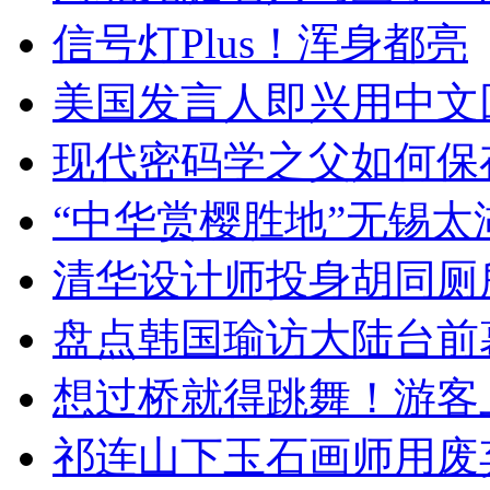
信号灯Plus！浑身都亮
美国发言人即兴用中文
现代密码学之父如何保
“中华赏樱胜地”无锡
清华设计师投身胡同厕
盘点韩国瑜访大陆台前
想过桥就得跳舞！游客
祁连山下玉石画师用废