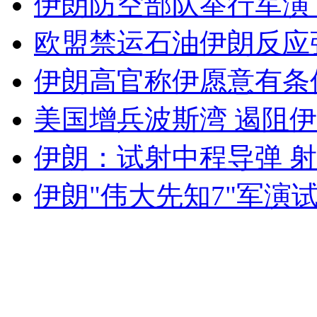
伊朗防空部队举行军演
女孩北京地铁殴打老人 痛下狠手拳打脚踢
欧盟禁运石油伊朗反应
无痛分娩是否安全 医生回应
伊朗高官称伊愿意有条
美国增兵波斯湾 遏阻
外交部：反对强权政治霸凌主义
伊朗：试射中程导弹 
外交部：有关国家言论片面不公正
伊朗"伟大先知7"军演
安徽一实载49人客车翻车