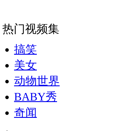
走！跟着总书记去植树
消防员救轻生者
花炮节热闹非凡
减压"枕头大战"
热门视频集
搞笑
纽约上演“枕头大战”
美女
司机酒驾遇交警 急速倒车逃窜
动物世界
BABY秀
奇闻