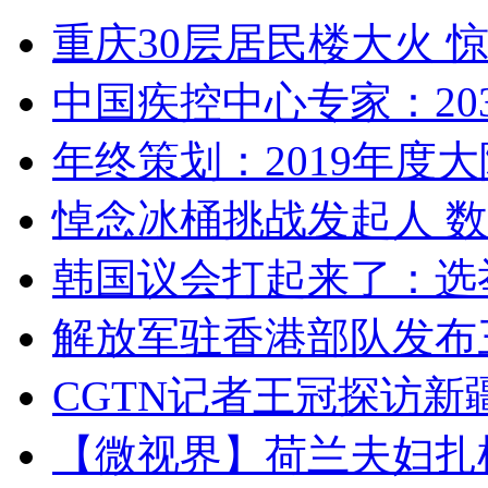
重庆30层居民楼大火
中国疾控中心专家：203
年终策划：2019年度大陆
悼念冰桶挑战发起人 数百
韩国议会打起来了：选举
解放军驻香港部队发布三
CGTN记者王冠探访新疆
【微视界】荷兰夫妇扎根青