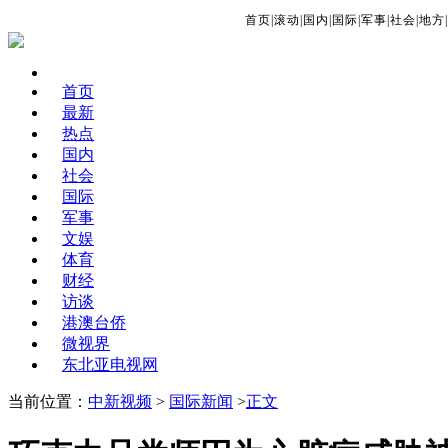
首页
|
滚动
|
国内
|
国际
|
军事
|
社会
|
地方
|
首页
最新
热点
国内
社会
国际
军事
文娱
体育
财经
访谈
港澳台侨
微视界
东北亚电视网
当前位置：
中新视频
>
国际新闻
>
正文