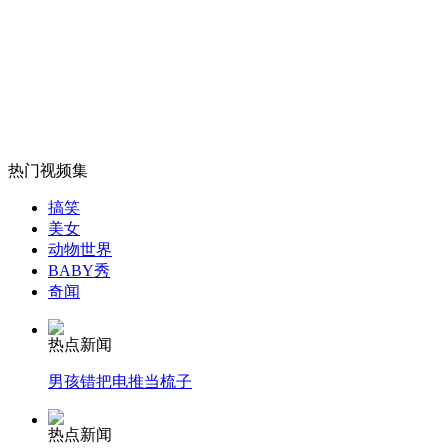
机关软件正版化整改 国产不输进口
山西运城恶犬咬伤多人 警民合力深夜将其击毙
热门视频集
女孩北京地铁殴打老人 痛下狠手拳打脚踢
搞笑
美女
动物世界
无痛分娩是否安全 医生回应
BABY秀
奇闻
外交部：反对强权政治霸凌主义
热点新闻
男孩错把电推当梳子
外交部：有关国家言论片面不公正
热点新闻