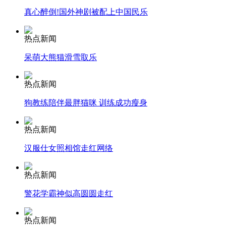
真心醉倒!国外神剧被配上中国民乐
安徽一实载49人客车翻车
热点新闻
呆萌大熊猫滑雪取乐
走！跟着总书记去植树
热点新闻
狗教练陪伴最胖猫咪 训练成功瘦身
消防员救轻生者
花炮节热闹非凡
减压"枕头大战"
热点新闻
汉服仕女照相馆走红网络
纽约上演“枕头大战”
热点新闻
警花学霸神似高圆圆走红
司机酒驾遇交警 急速倒车逃窜
热点新闻