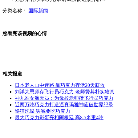
分类名称：
国际新闻
美国海滩午夜浮现神秘蓝光
您看完该视频的心情
专家称女性智商提高速度超男性
相关报道
梦之队胜巴西 奥巴马携妻现场观战
日本老人山中迷路 靠巧克力存活20天获救
刘洋为恩师存飞行员巧克力 老师赞其朴实较真
神九准女航天员：为母校老师攒飞行员巧克力
近两万吨巧克力打造逼真玛雅神庙破世界纪录
红绿灯故障致3人死 交警称不管
馋猫洗澡 哭喊要吃巧克力
最大巧克力彩蛋亮相阿根廷 高8.5米重4吨