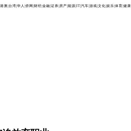
港澳
|
台湾
|
华人
|
侨网
|
财经
|
金融
|
证券
|
房产
|
能源
|
IT
|
汽车
|
游戏
|
文化
|
娱乐
|
体育
|
健康