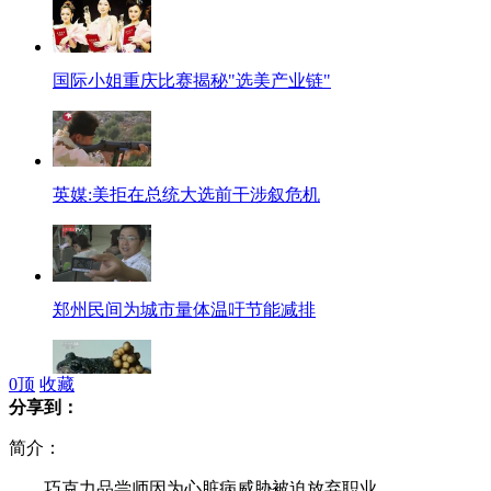
国际小姐重庆比赛揭秘"选美产业链"
英媒:美拒在总统大选前干涉叙危机
郑州民间为城市量体温吁节能减排
0
顶
收藏
分享到：
吃癞蛤蟆进补 婆媳信偏方酿苦果
简介：
巧克力品尝师因为心脏病威胁被迫放弃职业