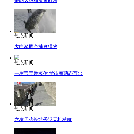
呆萌大熊猫滑雪取乐
热点新闻
大白鲨腾空捕食猎物
热点新闻
一岁宝宝爱模仿 学街舞萌态百出
热点新闻
六岁男孩长城秀逆天机械舞