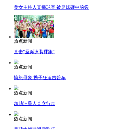
美女主持人直播球赛 被足球砸中脑袋
热点新闻
直击"圣诞泳装裸跑"
热点新闻
愤怒母象 携子狂追吉普车
热点新闻
超萌汪星人直立行走
热点新闻