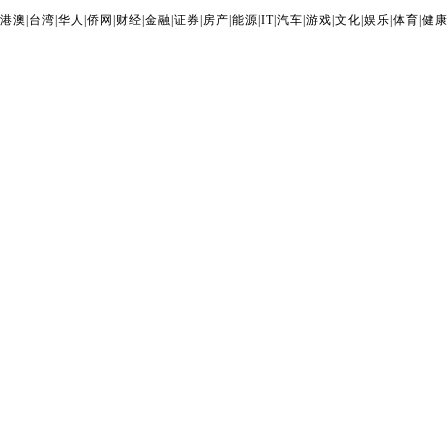
港澳
|
台湾
|
华人
|
侨网
|
财经
|
金融
|
证券
|
房产
|
能源
|
IT
|
汽车
|
游戏
|
文化
|
娱乐
|
体育
|
健康