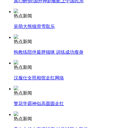
真心醉倒!国外神剧被配上中国民乐
安徽一实载49人客车翻车
热点新闻
呆萌大熊猫滑雪取乐
热点新闻
走！跟着总书记去植树
狗教练陪伴最胖猫咪 训练成功瘦身
消防员救轻生者
花炮节热闹非凡
减压"枕头大战"
热点新闻
汉服仕女照相馆走红网络
热点新闻
纽约上演“枕头大战”
警花学霸神似高圆圆走红
司机酒驾遇交警 急速倒车逃窜
热点新闻