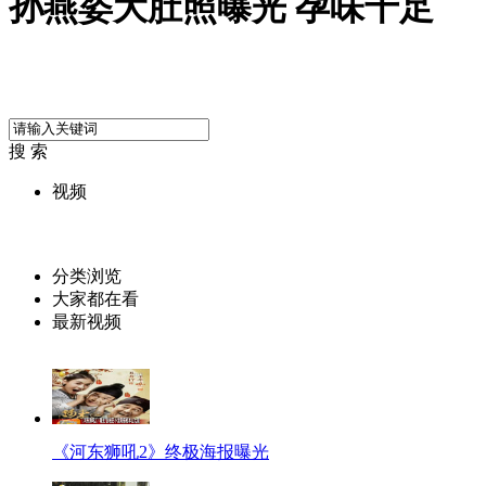
孙燕姿大肚照曝光 孕味十足
搜 索
视频
分类浏览
大家都在看
最新视频
《河东狮吼2》终极海报曝光