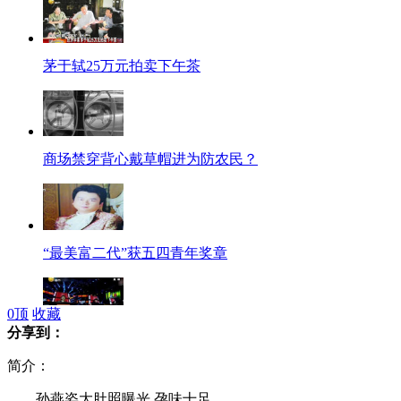
茅于轼25万元拍卖下午茶
商场禁穿背心戴草帽进为防农民？
“最美富二代”获五四青年奖章
0
顶
收藏
分享到：
“中国好声音”爆红
简介：
孙燕姿大肚照曝光 孕味十足