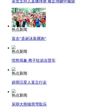
美女主持人直播球赛 被足球砸中脑袋
热点新闻
直击"圣诞泳装裸跑"
热点新闻
愤怒母象 携子狂追吉普车
热点新闻
超萌汪星人直立行走
热点新闻
呆萌大熊猫滑雪取乐