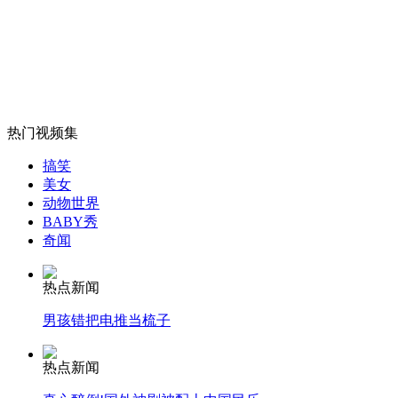
研究称女性一生比男性多花85万美元
山西运城恶犬咬伤多人 警民合力深夜将其击毙
热门视频集
女孩北京地铁殴打老人 痛下狠手拳打脚踢
搞笑
美女
动物世界
BABY秀
无痛分娩是否安全 医生回应
奇闻
外交部：反对强权政治霸凌主义
热点新闻
男孩错把电推当梳子
外交部：有关国家言论片面不公正
热点新闻