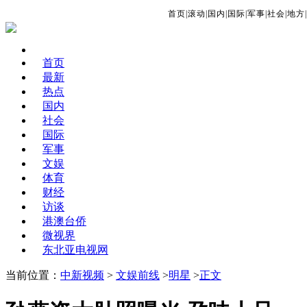
首页
|
滚动
|
国内
|
国际
|
军事
|
社会
|
地方
|
首页
最新
热点
国内
社会
国际
军事
文娱
体育
财经
访谈
港澳台侨
微视界
东北亚电视网
当前位置：
中新视频
>
文娱前线
>
明星
>
正文