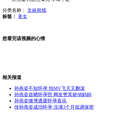
分类名称：
文娱前线
教育孩子有分歧 母亲投井示威
标签：
美女
您看完该视频的心情
72岁老人被子女“活祭”
港中大录取14岁北京“神童”
相关报道
孙燕姿不知怀孕 拍MV飞天又翻滚
孙燕姿首晒怀孕照 网友赞其娇俏妈妈
孙燕姿微博透露怀孕喜讯
蓟县火灾运300具尸体说法系虚构
传孙燕姿成功怀孕 没满3个月低调保密