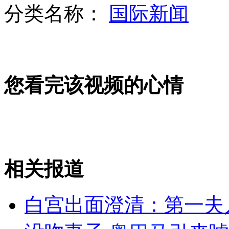
分类名称：
国际新闻
大雨致长江大桥多处坑洞将维修四天
您看完该视频的心情
美国南加大枪击案三审今天举行
小伙酒驾连撞车 扬言"家里有钱赔"
相关报道
山西运城恶犬咬伤多人 警民合力深夜将其击毙
白宫出面澄清：第一夫