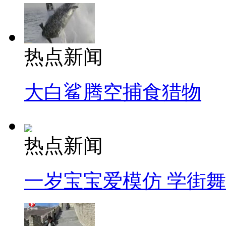
热点新闻
大白鲨腾空捕食猎物
热点新闻
一岁宝宝爱模仿 学街