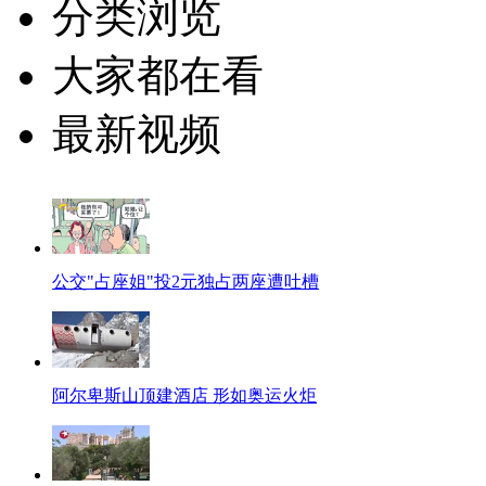
分类浏览
大家都在看
最新视频
公交"占座姐"投2元独占两座遭吐槽
阿尔卑斯山顶建酒店 形如奥运火炬