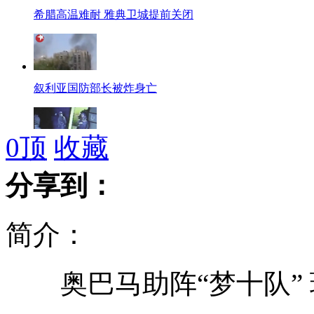
希腊高温难耐 雅典卫城提前关闭
叙利亚国防部长被炸身亡
0
顶
收藏
实拍南宁"鸭舌帽9人组"暴力抢工地
分享到：
简介：
实拍：纽约公交司机徒手接坠楼女孩
奥巴马助阵“梦十队” 
新疆突发山洪 消防员梯子搭桥救人