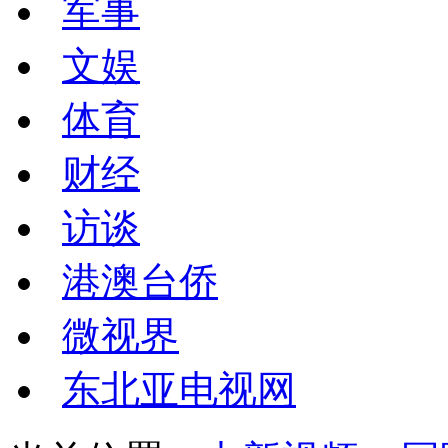
军事
文娱
体育
财经
访谈
港澳台侨
微视界
东北亚电视网