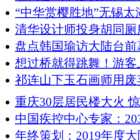
“中华赏樱胜地”无锡
清华设计师投身胡同厕
盘点韩国瑜访大陆台前
想过桥就得跳舞！游客
祁连山下玉石画师用废
重庆30层居民楼大火
中国疾控中心专家：203
年终策划：2019年度大陆