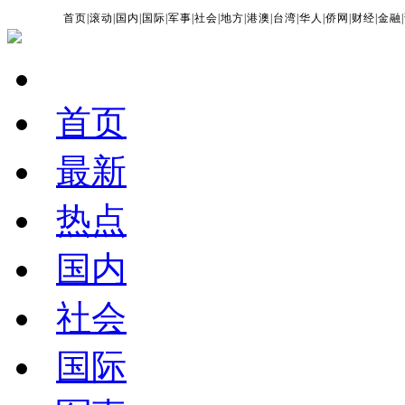
首页
|
滚动
|
国内
|
国际
|
军事
|
社会
|
地方
|
港澳
|
台湾
|
华人
|
侨网
|
财经
|
金融
|
首页
最新
热点
国内
社会
国际