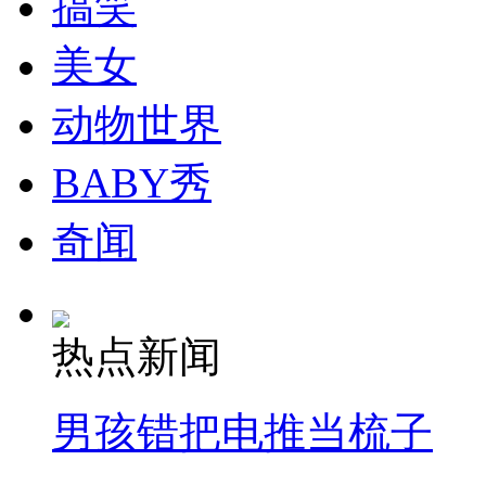
搞笑
走！跟着总书记去植树
美女
消防员救轻生者
花炮节热闹非凡
减压"枕头大战"
动物世界
BABY秀
纽约上演“枕头大战”
奇闻
司机酒驾遇交警 急速倒车逃窜
热点新闻
男孩错把电推当梳子