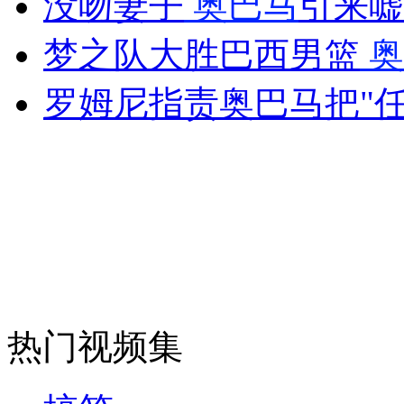
没吻妻子
奥巴马
引来嘘
女孩北京地铁殴打老人 痛下狠手拳打脚踢
梦之队大胜巴西男篮
奥
无痛分娩是否安全 医生回应
罗姆尼指责奥巴马把"
外交部：反对强权政治霸凌主义
外交部：有关国家言论片面不公正
安徽一实载49人客车翻车
热门视频集