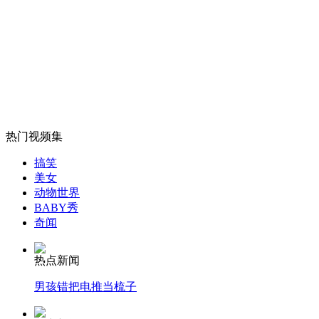
记者直击东非野生动物大迁徙
山西运城恶犬咬伤多人 警民合力深夜将其击毙
女孩北京地铁殴打老人 痛下狠手拳打脚踢
热门视频集
搞笑
美女
无痛分娩是否安全 医生回应
动物世界
BABY秀
奇闻
外交部：反对强权政治霸凌主义
热点新闻
外交部：有关国家言论片面不公正
男孩错把电推当梳子