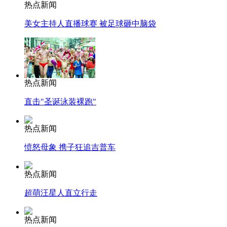
热点新闻
美女主持人直播球赛 被足球砸中脑袋
热点新闻
直击"圣诞泳装裸跑"
热点新闻
愤怒母象 携子狂追吉普车
热点新闻
超萌汪星人直立行走
热点新闻