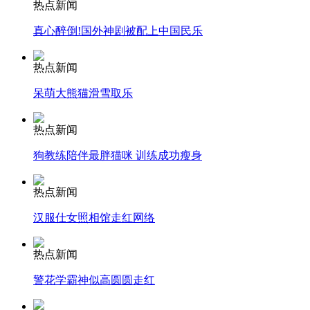
热点新闻
真心醉倒!国外神剧被配上中国民乐
安徽一实载49人客车翻车
热点新闻
呆萌大熊猫滑雪取乐
走！跟着总书记去植树
热点新闻
狗教练陪伴最胖猫咪 训练成功瘦身
消防员救轻生者
花炮节热闹非凡
减压"枕头大战"
热点新闻
汉服仕女照相馆走红网络
纽约上演“枕头大战”
热点新闻
警花学霸神似高圆圆走红
司机酒驾遇交警 急速倒车逃窜