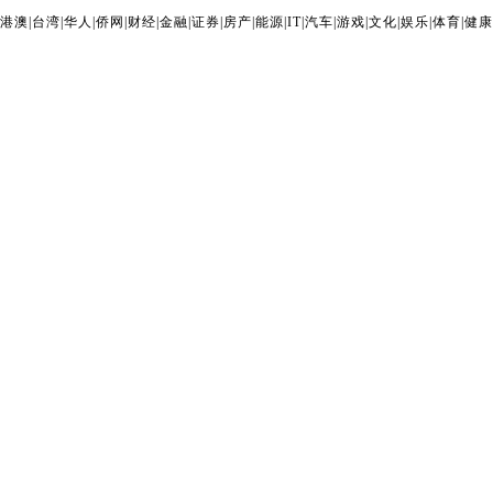
港澳
|
台湾
|
华人
|
侨网
|
财经
|
金融
|
证券
|
房产
|
能源
|
IT
|
汽车
|
游戏
|
文化
|
娱乐
|
体育
|
健康