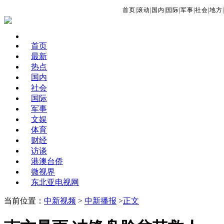
首页
|
滚动
|
国内
|
国际
|
军事
|
社会
|
地方
|
首页
最新
热点
国内
社会
国际
军事
文娱
体育
财经
访谈
港澳台侨
微视界
东北亚电视网
当前位置：
中新视频
>
中新播报
>
正文