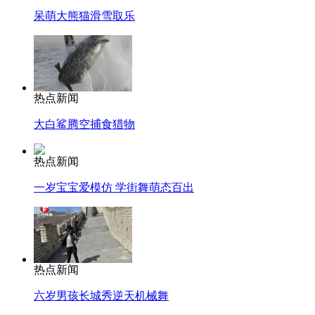
呆萌大熊猫滑雪取乐
热点新闻
大白鲨腾空捕食猎物
热点新闻
一岁宝宝爱模仿 学街舞萌态百出
热点新闻
六岁男孩长城秀逆天机械舞