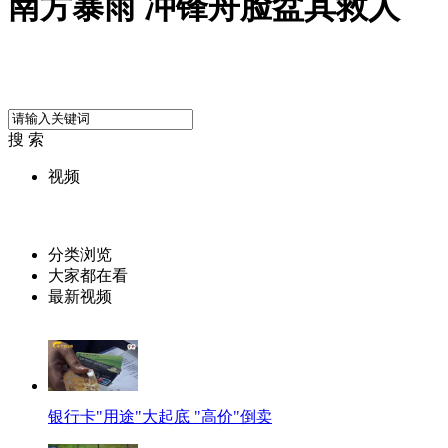
南方暴雨 冲锋舟脸盆其救人
搜 索
视频
分类浏览
大家都在看
最新视频
银行卡"用途"大起底 "高价"倒卖