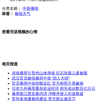
分类名称：
中新播报
监控记录:女子连同轮椅滚下扶梯
标签：
极端天气
您看完该视频的心情
江苏花费2亿元更换路牌引质疑
法卖房新招 十欧元彩票抽新房
相关报道
连续暴雨引贵州山体滑坡 巨石毁屋儿童被困
武汉官员被指暴雨中坐“四人大轿”
官员暴雨中坐轿图走红 官方称照片系嫁接
92个中央部门已公开"三公"经费
日本九州暴雨重创农业经济 损失或达数百亿日元
暴雨致江西宜春内涝 冲锋舟驶入街道救援
贵州多地遭暴雨袭击 受灾群众逾百万