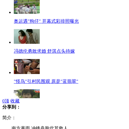
奥运遇"狗仔" 开幕式彩排照曝光
冯德伦勇敢求婚 舒淇点头待嫁
"怪鸟"引村民围观 原是"蓝翡翠"
0
顶
收藏
分享到：
日伤人犯装路人受访:凶手很像我
简介：
南方暴雨 冲锋舟脸盆其救人