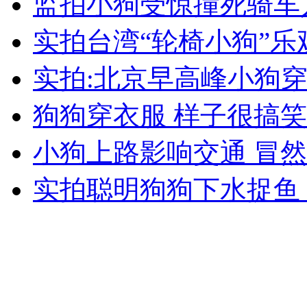
监拍小狗受惊撞死骑车
女孩北京地铁殴打老人 痛下狠手拳打脚踢
实拍台湾“轮椅小狗”
无痛分娩是否安全 医生回应
实拍:北京早高峰小狗穿
狗狗穿衣服 样子很搞笑
外交部：反对强权政治霸凌主义
小狗上路影响交通 冒
外交部：有关国家言论片面不公正
实拍聪明狗狗下水捉鱼
安徽一实载49人客车翻车