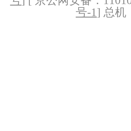
号
] [ 京公网安备：1101020
号-1
] 总机：