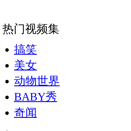
走！跟着总书记去植树
消防员救轻生者
花炮节热闹非凡
减压"枕头大战"
热门视频集
搞笑
纽约上演“枕头大战”
美女
司机酒驾遇交警 急速倒车逃窜
动物世界
BABY秀
奇闻