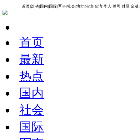
首页
|
滚动
|
国内
|
国际
|
军事
|
社会
|
地方
|
港澳
|
台湾
|
华人
|
侨网
|
财经
|
金融
|
首页
最新
热点
国内
社会
国际