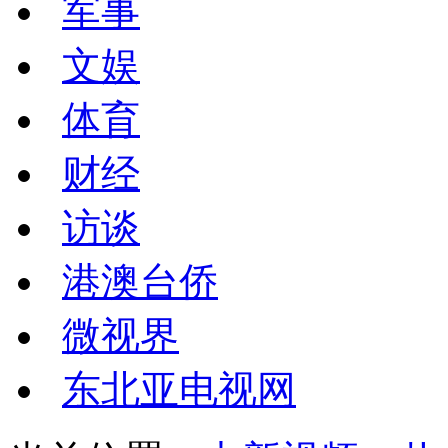
军事
文娱
体育
财经
访谈
港澳台侨
微视界
东北亚电视网