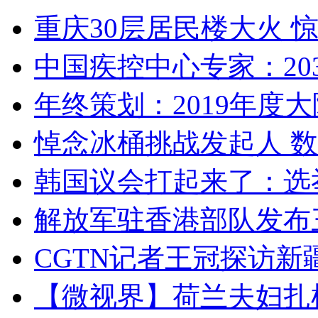
重庆30层居民楼大火
中国疾控中心专家：203
年终策划：2019年度大陆
悼念冰桶挑战发起人 数百
韩国议会打起来了：选举
解放军驻香港部队发布三
CGTN记者王冠探访新疆
【微视界】荷兰夫妇扎根青