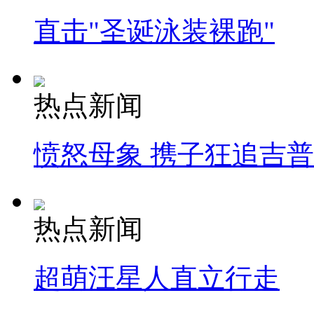
直击"圣诞泳装裸跑"
热点新闻
愤怒母象 携子狂追吉
热点新闻
超萌汪星人直立行走