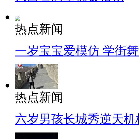
热点新闻
一岁宝宝爱模仿 学街
热点新闻
六岁男孩长城秀逆天机