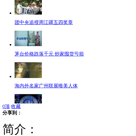
团中央追授周江疆五四奖章
茅台价格跌落千元 炒家囤货亏损
海内外名家广州联展唯美人体
0
顶
收藏
分享到：
外国大学生挑战<最炫民族风>
简介：