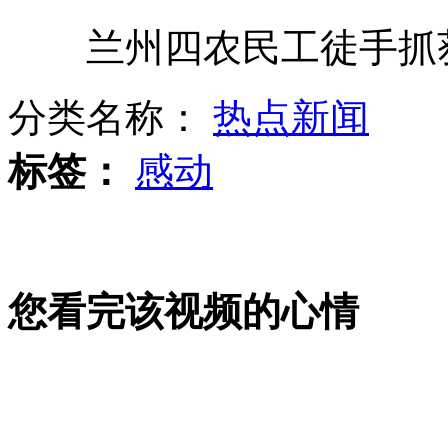
兰州四农民工徒手抓获
叙政府任命新国防部长严惩袭击人员
分类名称：
热点新闻
惊险!的哥求索赔坐引擎盖"被驾驶"
标签：
感动
台湾"轮椅狗"成MV主角 感动众人
您看完该视频的心情
路人被5公斤树叶砸中当场晕倒