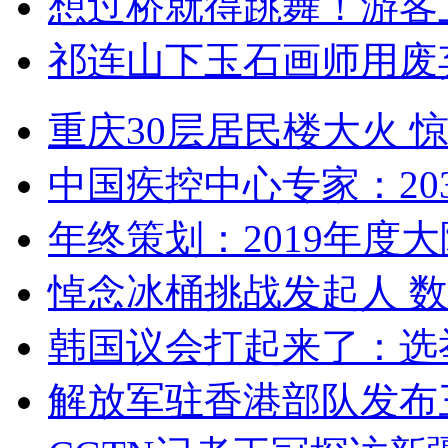
想过桥就得跳舞！游客
祁连山下玉石画师用废
重庆30层居民楼大火
中国疾控中心专家：203
年终策划：2019年度大陆
悼念冰桶挑战发起人 数百
韩国议会打起来了：选举
解放军驻香港部队发布三