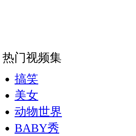
安徽一实载49人客车翻车
走！跟着总书记去植树
热门视频集
消防员救轻生者
花炮节热闹非凡
减压"枕头大战"
搞笑
美女
纽约上演“枕头大战”
动物世界
BABY秀
司机酒驾遇交警 急速倒车逃窜