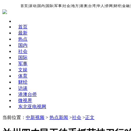
首页
|
滚动
|
国内
|
国际
|
军事
|
社会
|
地方
|
港澳
|
台湾
|
华人
|
侨网
|
财经
|
金融
|
首页
最新
热点
国内
社会
国际
军事
文娱
体育
财经
访谈
港澳台侨
微视界
东北亚电视网
当前位置：
中新视频
>
热点新闻
>
社会
>
正文