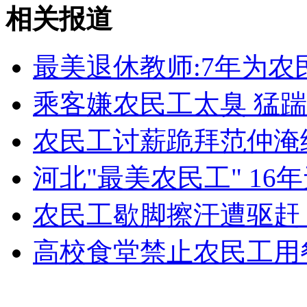
刘翔伤痛恢复乐观 本周内恢复训练
相关报道
山西运城恶犬咬伤多人 警民合力深夜将其击毙
最美退休教师:7年为
乘客嫌农民工太臭 猛
女孩北京地铁殴打老人 痛下狠手拳打脚踢
农民工讨薪跪拜范仲淹
河北"最美农民工" 1
无痛分娩是否安全 医生回应
农民工歇脚擦汗遭驱赶
外交部：反对强权政治霸凌主义
高校食堂禁止农民工用
外交部：有关国家言论片面不公正