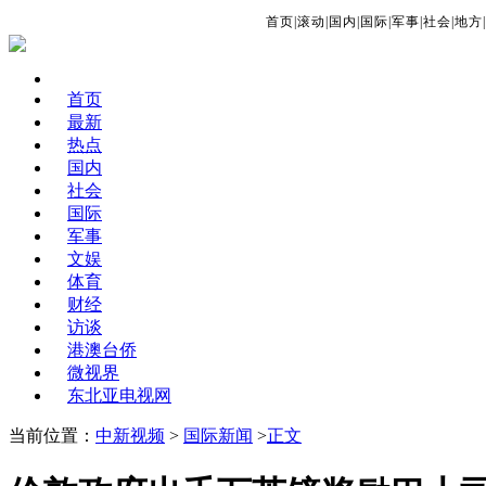
首页
|
滚动
|
国内
|
国际
|
军事
|
社会
|
地方
|
首页
最新
热点
国内
社会
国际
军事
文娱
体育
财经
访谈
港澳台侨
微视界
东北亚电视网
当前位置：
中新视频
>
国际新闻
>
正文