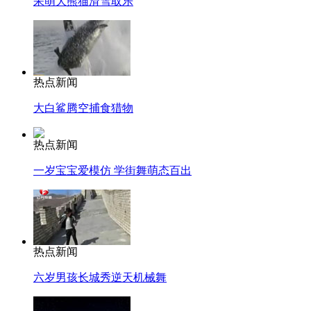
呆萌大熊猫滑雪取乐
热点新闻
大白鲨腾空捕食猎物
热点新闻
一岁宝宝爱模仿 学街舞萌态百出
热点新闻
六岁男孩长城秀逆天机械舞