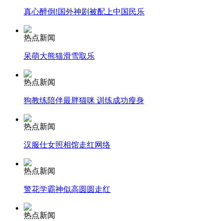
真心醉倒!国外神剧被配上中国民乐
安徽一实载49人客车翻车
热点新闻
呆萌大熊猫滑雪取乐
走！跟着总书记去植树
热点新闻
狗教练陪伴最胖猫咪 训练成功瘦身
消防员救轻生者
花炮节热闹非凡
减压"枕头大战"
热点新闻
汉服仕女照相馆走红网络
纽约上演“枕头大战”
热点新闻
警花学霸神似高圆圆走红
司机酒驾遇交警 急速倒车逃窜
热点新闻