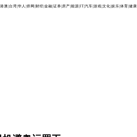
港澳
|
台湾
|
华人
|
侨网
|
财经
|
金融
|
证券
|
房产
|
能源
|
IT
|
汽车
|
游戏
|
文化
|
娱乐
|
体育
|
健康