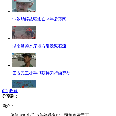
97岁纳碎战犯逃亡64年后落网
湖南常德水库塌方引发泥石流
四农民工徒手抓获持刀行凶歹徒
0
顶
收藏
分享到：
中国用鸟巢方丈命名国际海底地名
简介：
伦敦政府出千万英镑避免巴士司机奥运罢工