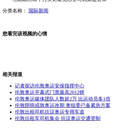
分类名称：
国际新闻
团中央追授周江疆五四奖章
您看完该视频的心情
茅台价格跌落千元 炒家囤货亏损
相关报道
海内外名家广州联展唯美人体
记者探访伦敦奥运安保指挥中心
伦敦奥运开幕式门票最高2012镑
伦敦奥运媒体团队人数超2万 比运动员多1倍
伦敦阴雨或致奥运改期 奥组委已备紧急方案
外国大学生挑战<最炫民族风>
伦敦出租司机抗议奥运专用车道
伦敦出租车司机集会 抗议奥运交通管制