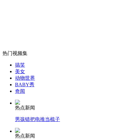
叙政府任命新国防部长严惩袭击人员
山西运城恶犬咬伤多人 警民合力深夜将其击毙
热门视频集
女孩北京地铁殴打老人 痛下狠手拳打脚踢
搞笑
美女
动物世界
无痛分娩是否安全 医生回应
BABY秀
奇闻
外交部：反对强权政治霸凌主义
热点新闻
男孩错把电推当梳子
外交部：有关国家言论片面不公正
热点新闻