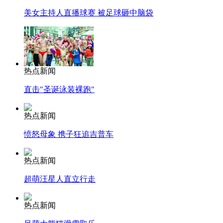
美女主持人直播球赛 被足球砸中脑袋
热点新闻
直击"圣诞泳装裸跑"
热点新闻
愤怒母象 携子狂追吉普车
热点新闻
超萌汪星人直立行走
热点新闻