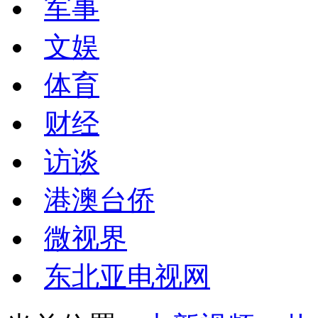
军事
文娱
体育
财经
访谈
港澳台侨
微视界
东北亚电视网