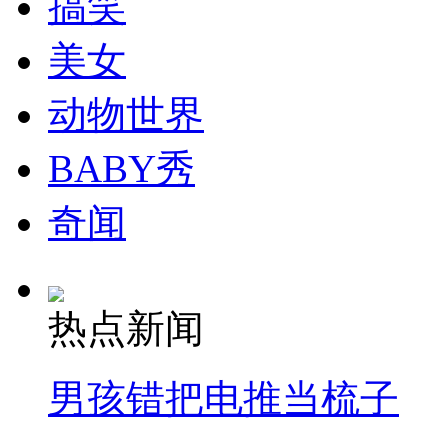
搞笑
走！跟着总书记去植树
美女
消防员救轻生者
花炮节热闹非凡
减压"枕头大战"
动物世界
BABY秀
纽约上演“枕头大战”
奇闻
司机酒驾遇交警 急速倒车逃窜
热点新闻
男孩错把电推当梳子