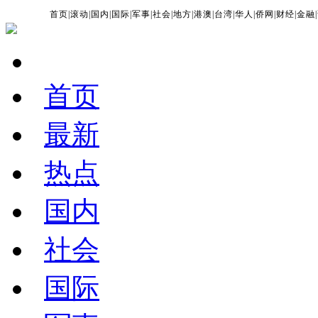
首页
|
滚动
|
国内
|
国际
|
军事
|
社会
|
地方
|
港澳
|
台湾
|
华人
|
侨网
|
财经
|
金融
|
首页
最新
热点
国内
社会
国际