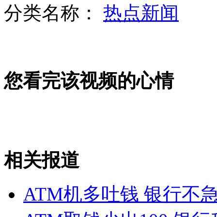
分类名称：
热点新闻
美女子收藏恐怖娃娃 常携带上班
您看完该视频的心情
97岁纳粹战犯在匈牙利落网
诸葛亮遭恶搞 网友晒诸葛"成相图"
相关报道
山西运城恶犬咬伤多人 警民合力深夜将其击毙
ATM机多吐钱 银行不