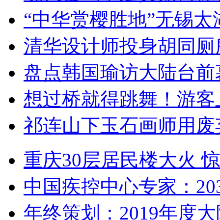
“中华赏樱胜地”无锡
清华设计师投身胡同厕
盘点韩国瑜访大陆台前
想过桥就得跳舞！游客
祁连山下玉石画师用废
重庆30层居民楼大火
中国疾控中心专家：203
年终策划：2019年度大陆