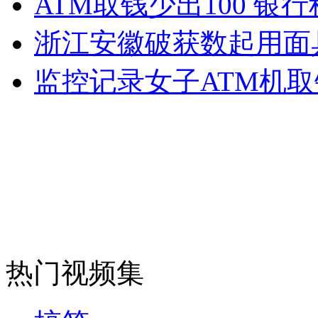
ATM取钱少出100 银
女孩北京地铁殴打老人 痛下狠手拳打脚踢
浙江安徽破获数起用面
无痛分娩是否安全 医生回应
监控记录女子ATM机
外交部：反对强权政治霸凌主义
外交部：有关国家言论片面不公正
安徽一实载49人客车翻车
热门视频集