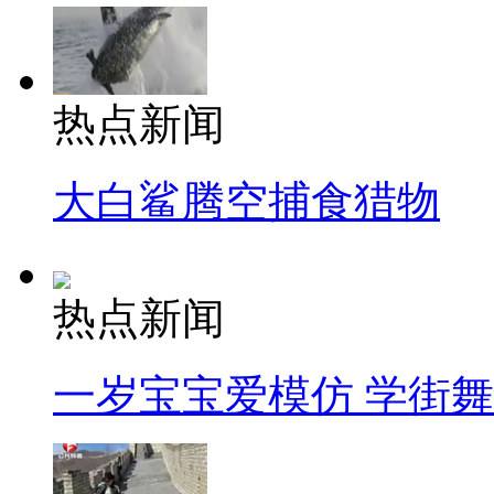
热点新闻
大白鲨腾空捕食猎物
热点新闻
一岁宝宝爱模仿 学街