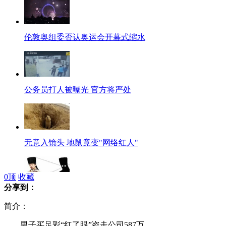
伦敦奥组委否认奥运会开幕式缩水
公务员打人被曝光 官方将严处
无意入镜头 地鼠竟变"网络红人"
0
顶
收藏
分享到：
三国英豪频被恶搞 诸葛亮变诸葛暗
简介：
男子买足彩“红了眼”盗走公司587万