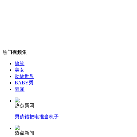
监拍：一男子醉后偷走豪车车标
山西运城恶犬咬伤多人 警民合力深夜将其击毙
热门视频集
女孩北京地铁殴打老人 痛下狠手拳打脚踢
搞笑
美女
动物世界
无痛分娩是否安全 医生回应
BABY秀
奇闻
外交部：反对强权政治霸凌主义
热点新闻
男孩错把电推当梳子
外交部：有关国家言论片面不公正
热点新闻