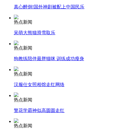
真心醉倒!国外神剧被配上中国民乐
安徽一实载49人客车翻车
热点新闻
呆萌大熊猫滑雪取乐
走！跟着总书记去植树
热点新闻
狗教练陪伴最胖猫咪 训练成功瘦身
消防员救轻生者
花炮节热闹非凡
减压"枕头大战"
热点新闻
汉服仕女照相馆走红网络
纽约上演“枕头大战”
热点新闻
警花学霸神似高圆圆走红
司机酒驾遇交警 急速倒车逃窜
热点新闻