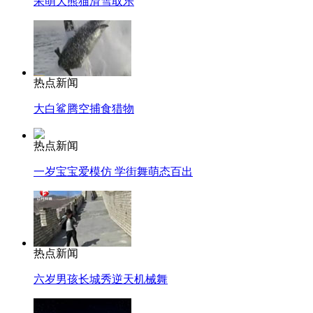
呆萌大熊猫滑雪取乐
热点新闻
大白鲨腾空捕食猎物
热点新闻
一岁宝宝爱模仿 学街舞萌态百出
热点新闻
六岁男孩长城秀逆天机械舞