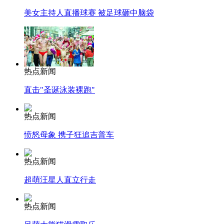
美女主持人直播球赛 被足球砸中脑袋
热点新闻
直击"圣诞泳装裸跑"
热点新闻
愤怒母象 携子狂追吉普车
热点新闻
超萌汪星人直立行走
热点新闻