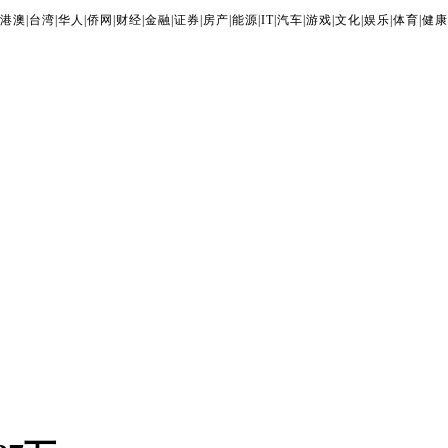
港澳
|
台湾
|
华人
|
侨网
|
财经
|
金融
|
证券
|
房产
|
能源
|
IT
|
汽车
|
游戏
|
文化
|
娱乐
|
体育
|
健康