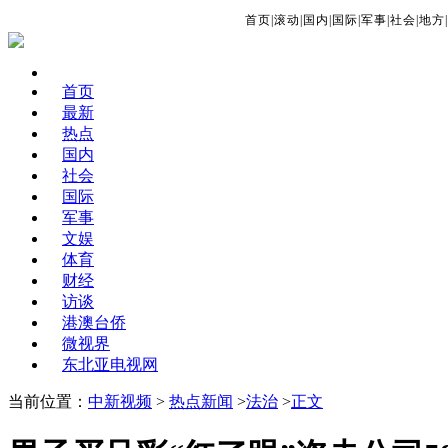
首页
|
滚动
|
国内
|
国际
|
军事
|
社会
|
地方
|
首页
最新
热点
国内
社会
国际
军事
文娱
体育
财经
访谈
港澳台侨
微视界
东北亚电视网
当前位置：
中新视频
>
热点新闻
>
法治
>
正文