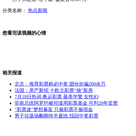
分类名称：
热点新闻
易建联称未接到当旗手通知 还是个谜
您看完该视频的心情
巩俐展大姐风范 范冰冰小家碧玉
相关报道
上海高速路惊现连环骗术
北京：推荐彩票称必中奖 团伙诈骗200余万
法国：房产新招 十欧元彩票“抽”新房
7月18日热词:奥运彩票 最美学警 女性IQ
菲前总统阿罗约被控滥用彩票基金 可判20年监禁
网事焦点:我的暑假"托"给谁
"彩票迷"梦想暴富 只偷彩票不偷现金
男子垃圾场翻两吨半废纸 找回中奖彩票