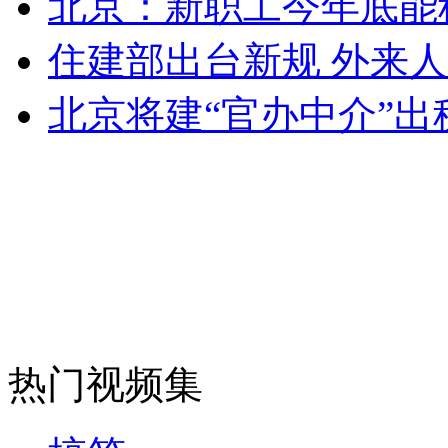
北京：新职工今年底能
女孩北京地铁殴打老人 痛下狠手拳打脚踢
住建部出台新规 外来
无痛分娩是否安全 医生回应
北京将建“官办中介”出
外交部：反对强权政治霸凌主义
外交部：有关国家言论片面不公正
安徽一实载49人客车翻车
热门视频集