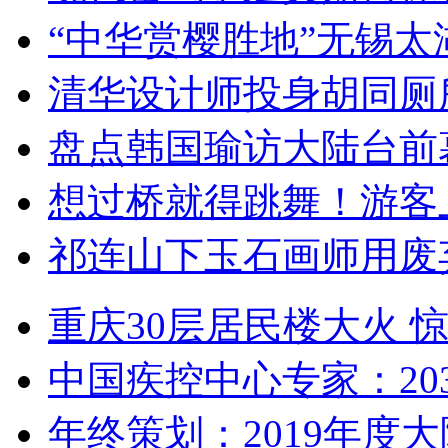
“中华赏樱胜地”无锡
清华设计师投身胡同厕
盘点韩国瑜访大陆台前
想过桥就得跳舞！游客
祁连山下玉石画师用废
重庆30层居民楼大火
中国疾控中心专家：203
年终策划：2019年度大陆