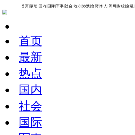
首页
|
滚动
|
国内
|
国际
|
军事
|
社会
|
地方
|
港澳
|
台湾
|
华人
|
侨网
|
财经
|
金融
|
首页
最新
热点
国内
社会
国际