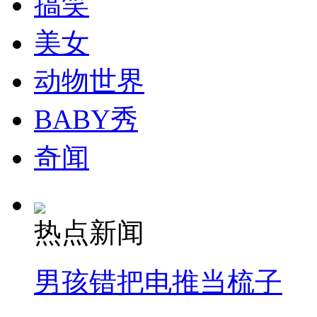
搞笑
走！跟着总书记去植树
美女
消防员救轻生者
花炮节热闹非凡
减压"枕头大战"
动物世界
BABY秀
纽约上演“枕头大战”
奇闻
司机酒驾遇交警 急速倒车逃窜
热点新闻
男孩错把电推当梳子