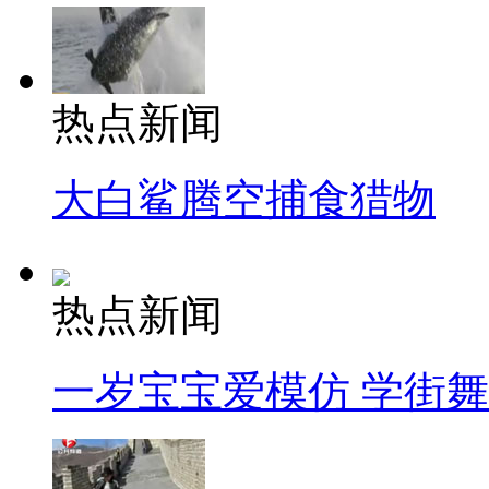
热点新闻
大白鲨腾空捕食猎物
热点新闻
一岁宝宝爱模仿 学街