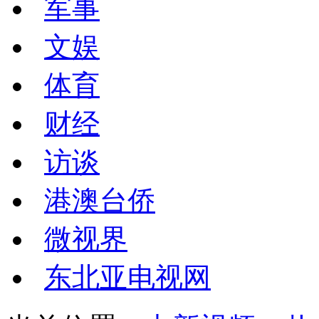
军事
文娱
体育
财经
访谈
港澳台侨
微视界
东北亚电视网