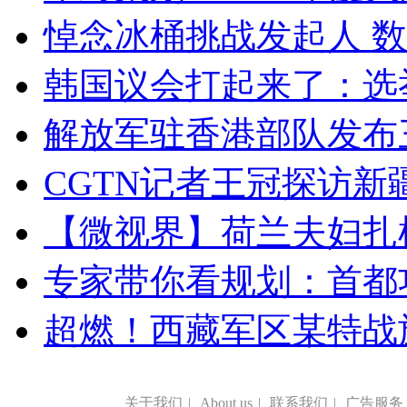
悼念冰桶挑战发起人 数百
韩国议会打起来了：选举
解放军驻香港部队发布三
CGTN记者王冠探访新疆
【微视界】荷兰夫妇扎根青
专家带你看规划：首都功
超燃！西藏军区某特战
关于我们
|
About us
|
联系我们
|
广告服务