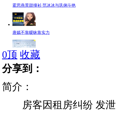
霍思燕景甜撞衫 范冰冰与巩俐斗艳
唐嫣不靠暧昧靠实力
0
顶
收藏
病人不辞而别 医院微博提醒吃药
分享到：
简介：
蔡少芬期待《后宫如懿传》
房客因租房纠纷 发泄
灰熊“逛”商场被麻醉枪放倒