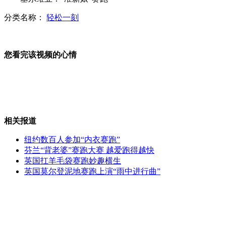
分类名称：
轻松一刻
美国一辆货车撞树死伤23人
您看完该视频的心情
广州：街头贴裸体海报遭反对
相关报道
实拍一小伙感情遇挫当街撒泼
纽约数百人参加“内衣赛跑”
芬兰“背老婆”赛跑大赛 越爱跑得越快
英国扛羊毛袋赛跑妙趣横生
英国莫尔登泥地赛跑上演“雨中进行曲”
江西一两岁男孩玩插座触电受伤