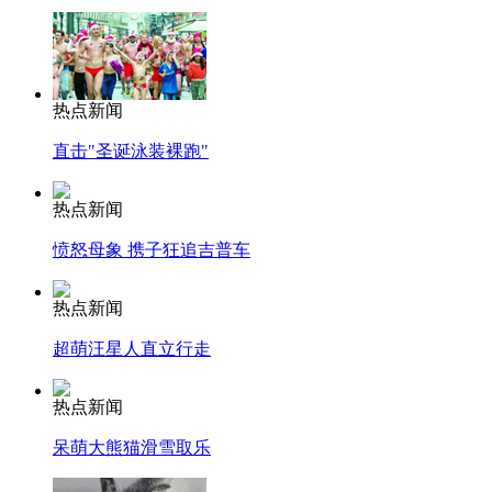
热点新闻
直击"圣诞泳装裸跑"
热点新闻
愤怒母象 携子狂追吉普车
热点新闻
超萌汪星人直立行走
热点新闻
呆萌大熊猫滑雪取乐