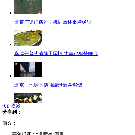
北京广渠门遇难司机同事述事发经过
奥运开幕式演绎田园情 牛羊鸡狗登舞台
北京一池塘下储油罐泄漏并燃烧
0
顶
收藏
分享到：
实拍京港澳高速积水救援现场
简介：
塞尔维亚：“准新娘”赛跑