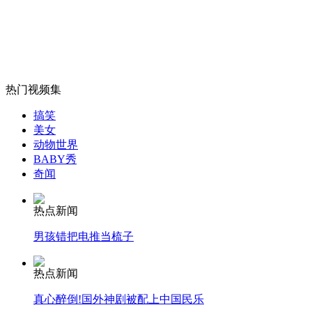
湖南新化城管2万元征集制服设计
山西运城恶犬咬伤多人 警民合力深夜将其击毙
热门视频集
搞笑
女孩北京地铁殴打老人 痛下狠手拳打脚踢
美女
动物世界
BABY秀
奇闻
无痛分娩是否安全 医生回应
热点新闻
外交部：反对强权政治霸凌主义
男孩错把电推当梳子
外交部：有关国家言论片面不公正
热点新闻
真心醉倒!国外神剧被配上中国民乐