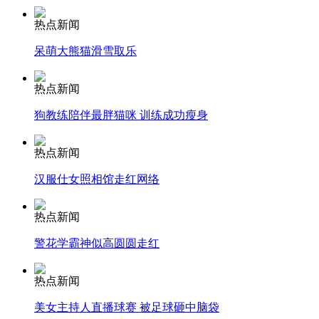
热点新闻
安徽一实载49人客车翻车
呆萌大熊猫滑雪取乐
热点新闻
走！跟着总书记去植树
狗教练陪伴最胖猫咪 训练成功瘦身
热点新闻
消防员救轻生者
花炮节热闹非凡
减压"枕头大战"
汉服仕女照相馆走红网络
热点新闻
警花学霸神似高圆圆走红
纽约上演“枕头大战”
热点新闻
司机酒驾遇交警 急速倒车逃窜
美女主持人直播球赛 被足球砸中脑袋