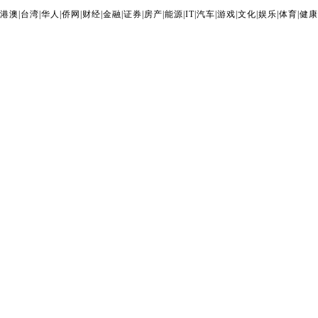
港澳
|
台湾
|
华人
|
侨网
|
财经
|
金融
|
证券
|
房产
|
能源
|
IT
|
汽车
|
游戏
|
文化
|
娱乐
|
体育
|
健康