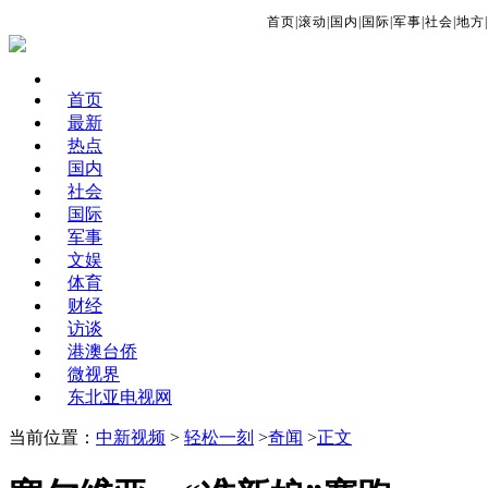
首页
|
滚动
|
国内
|
国际
|
军事
|
社会
|
地方
|
首页
最新
热点
国内
社会
国际
军事
文娱
体育
财经
访谈
港澳台侨
微视界
东北亚电视网
当前位置：
中新视频
>
轻松一刻
>
奇闻
>
正文