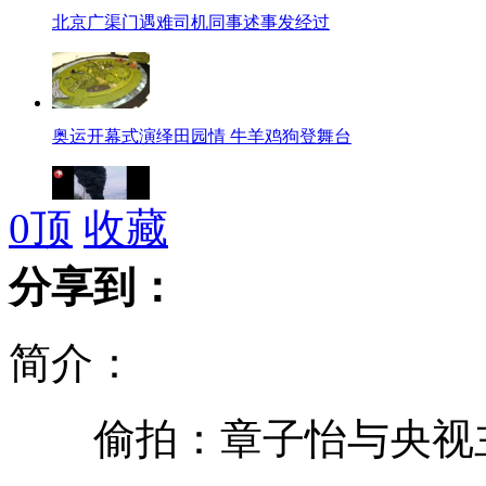
北京广渠门遇难司机同事述事发经过
奥运开幕式演绎田园情 牛羊鸡狗登舞台
0
顶
收藏
北京一池塘下储油罐泄漏并燃烧
分享到：
简介：
实拍京港澳高速积水救援现场
偷拍：章子怡与央视
美国一辆货车撞树死伤23人