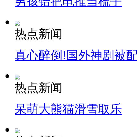
男孩错把电推当梳子
热点新闻
真心醉倒!国外神剧被
热点新闻
呆萌大熊猫滑雪取乐