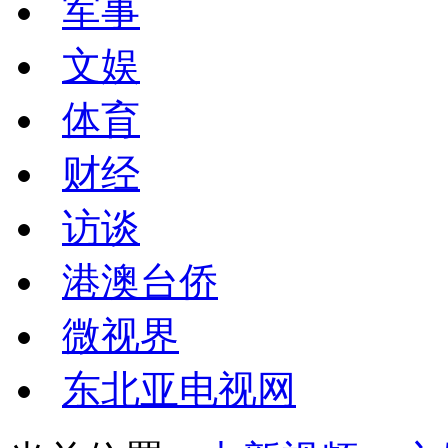
军事
文娱
体育
财经
访谈
港澳台侨
微视界
东北亚电视网