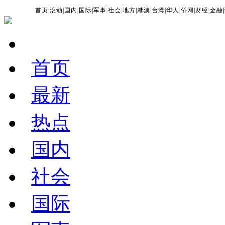
首页
|
滚动
|
国内
|
国际
|
军事
|
社会
|
地方
|
港澳
|
台湾
|
华人
|
侨网
|
财经
|
金融
|
首页
最新
热点
国内
社会
国际