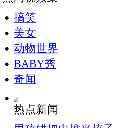
走！跟着总书记去植树
搞笑
消防员救轻生者
花炮节热闹非凡
减压"枕头大战"
美女
动物世界
纽约上演“枕头大战”
BABY秀
司机酒驾遇交警 急速倒车逃窜
奇闻
热点新闻