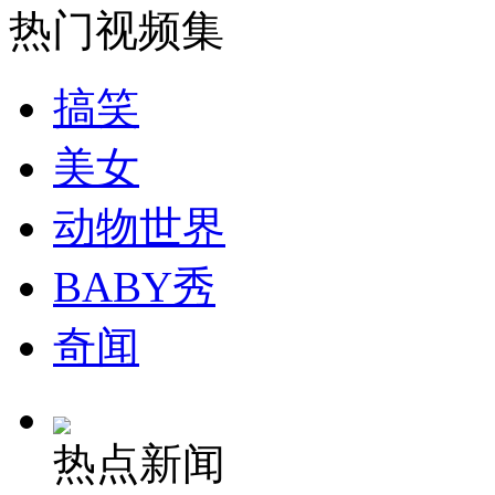
热门视频集
安徽一实载49人客车翻车
搞笑
美女
走！跟着总书记去植树
动物世界
消防员救轻生者
花炮节热闹非凡
减压"枕头大战"
BABY秀
奇闻
纽约上演“枕头大战”
热点新闻
司机酒驾遇交警 急速倒车逃窜