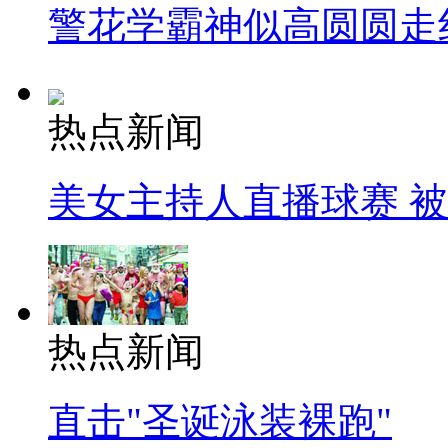
警花学霸神似高圆圆走
热点新闻
美女主持人直播球赛 
热点新闻
直击"圣诞泳装裸跑"