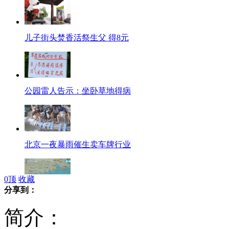
儿子街头焚香活祭生父 得8元
公园雷人告示：坐卧草地得病
北京一夜暴雨催生卖车牌行业
0
顶
收藏
分享到：
台风“韦森特”登陆台山地区
简介：