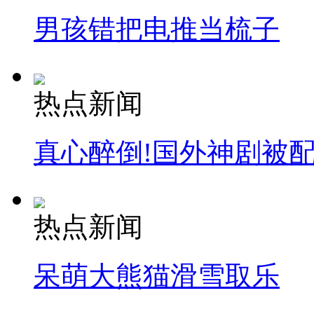
男孩错把电推当梳子
热点新闻
真心醉倒!国外神剧被
热点新闻
呆萌大熊猫滑雪取乐