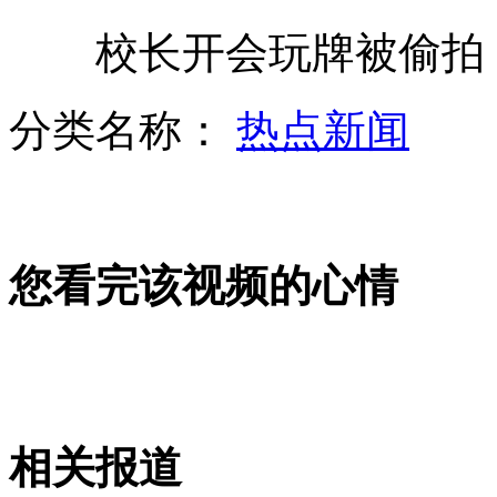
校长开会玩牌被偷拍 网
偷拍：章子怡与央视主播游玩
分类名称：
热点新闻
英国警察大秀舞技走红网络
您看完该视频的心情
男生高考后疯狂上网致双目暂时失明
汽油存放不当 一家四口3人重度烧伤
相关报道