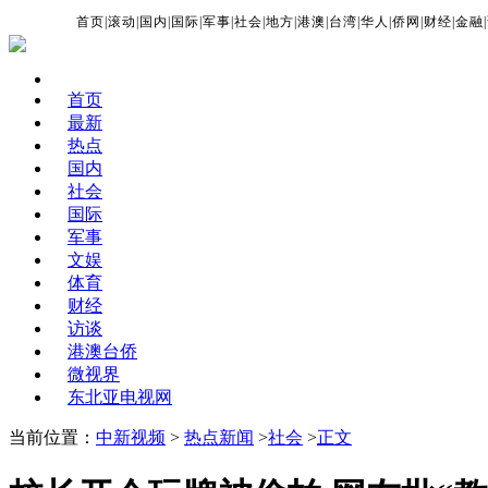
首页
|
滚动
|
国内
|
国际
|
军事
|
社会
|
地方
|
港澳
|
台湾
|
华人
|
侨网
|
财经
|
金融
|
首页
最新
热点
国内
社会
国际
军事
文娱
体育
财经
访谈
港澳台侨
微视界
东北亚电视网
当前位置：
中新视频
>
热点新闻
>
社会
>
正文