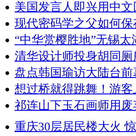
美国发言人即兴用中文
现代密码学之父如何保
“中华赏樱胜地”无锡
清华设计师投身胡同厕
盘点韩国瑜访大陆台前
想过桥就得跳舞！游客
祁连山下玉石画师用废
重庆30层居民楼大火