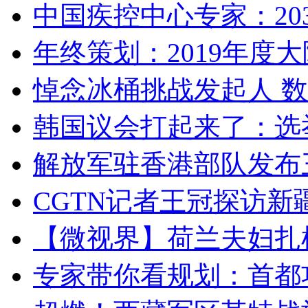
中国疾控中心专家：203
年终策划：2019年度大陆
悼念冰桶挑战发起人 数百
韩国议会打起来了：选举
解放军驻香港部队发布三
CGTN记者王冠探访新疆
【微视界】荷兰夫妇扎根青
专家带你看规划：首都功