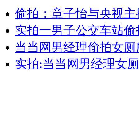
北京广渠门遇难司机同事述事发经过
偷拍：章子怡与央视主
山西运城恶犬咬伤多人 警民合力深夜将其击毙
实拍一男子公交车站偷
当当网男经理偷拍女厕
女孩北京地铁殴打老人 痛下狠手拳打脚踢
实拍:当当网男经理女
无痛分娩是否安全 医生回应
外交部：反对强权政治霸凌主义
外交部：有关国家言论片面不公正