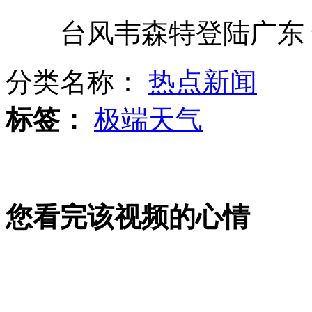
台风韦森特登陆广东 最
无腿青年用双手登上非洲最高峰
分类名称：
热点新闻
叙政府称生化武器正被妥善保存
标签：
极端天气
英出租车司机因奥运车道再抗议
您看完该视频的心情
沙尘暴席卷美国凤凰城 场面震撼