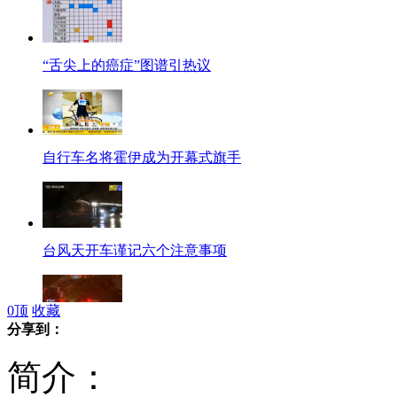
“舌尖上的癌症”图谱引热议
自行车名将霍伊成为开幕式旗手
台风天开车谨记六个注意事项
0
顶
收藏
分享到：
“韦森特”袭击深圳 最大风力13级
简介：