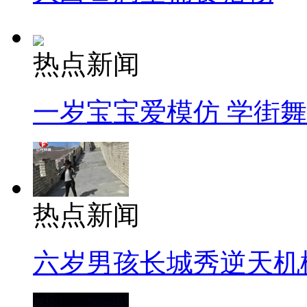
热点新闻
一岁宝宝爱模仿 学街
热点新闻
六岁男孩长城秀逆天机