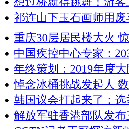
想过桥就得跳舞！游客
祁连山下玉石画师用废
重庆30层居民楼大火
中国疾控中心专家：203
年终策划：2019年度大陆
悼念冰桶挑战发起人 数百
韩国议会打起来了：选举
解放军驻香港部队发布三