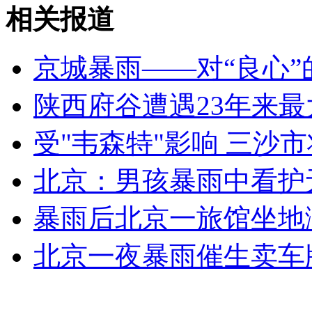
美国首名女航天员去世
相关报道
山西运城恶犬咬伤多人 警民合力深夜将其击毙
京城暴雨——对“良心”
陕西府谷遭遇23年来最
女孩北京地铁殴打老人 痛下狠手拳打脚踢
受"韦森特"影响 三沙
北京：男孩暴雨中看护
无痛分娩是否安全 医生回应
暴雨后北京一旅馆坐地涨
外交部：反对强权政治霸凌主义
北京一夜暴雨催生卖车
外交部：有关国家言论片面不公正