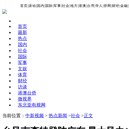
首页
|
滚动
|
国内
|
国际
|
军事
|
社会
|
地方
|
港澳
|
台湾
|
华人
|
侨网
|
财经
|
金融
|
首页
最新
热点
国内
社会
国际
军事
文娱
体育
财经
访谈
港澳台侨
微视界
东北亚电视网
当前位置：
中新视频
>
热点新闻
>
社会
>
正文