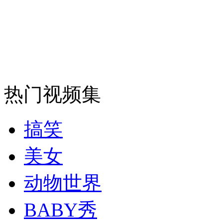
安徽一实载49人客车翻车
走！跟着总书记去植树
热门视频集
消防员救轻生者
花炮节热闹非凡
减压"枕头大战"
搞笑
美女
纽约上演“枕头大战”
动物世界
BABY秀
司机酒驾遇交警 急速倒车逃窜