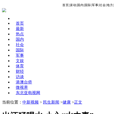
首页
|
滚动
|
国内
|
国际
|
军事
|
社会
|
地方
|
首页
最新
热点
国内
社会
国际
军事
文娱
体育
财经
访谈
港澳台侨
微视界
东北亚电视网
当前位置：
中新视频
>
民生新闻
>
健康
>
正文