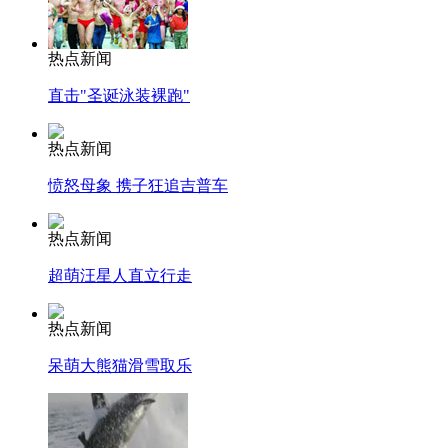
热点新闻
直击"圣诞泳装裸跑"
热点新闻
愤怒母象 携子狂追吉普车
热点新闻
超萌汪星人直立行走
热点新闻
呆萌大熊猫滑雪取乐