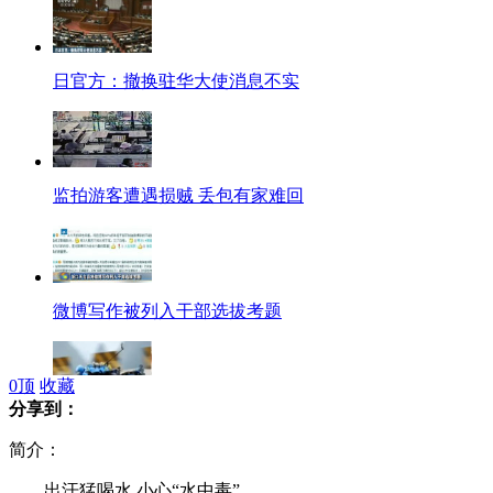
日官方：撤换驻华大使消息不实
监拍游客遭遇损贼 丢包有家难回
微博写作被列入干部选拔考题
0
顶
收藏
分享到：
法国"轮滑人"成功挑战"99道弯"
简介：
出汗猛喝水 小心“水中毒”