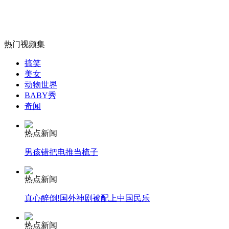
台风天开车谨记六个注意事项
山西运城恶犬咬伤多人 警民合力深夜将其击毙
热门视频集
搞笑
美女
动物世界
女孩北京地铁殴打老人 痛下狠手拳打脚踢
BABY秀
奇闻
无痛分娩是否安全 医生回应
热点新闻
男孩错把电推当梳子
外交部：反对强权政治霸凌主义
热点新闻
真心醉倒!国外神剧被配上中国民乐
外交部：有关国家言论片面不公正
热点新闻