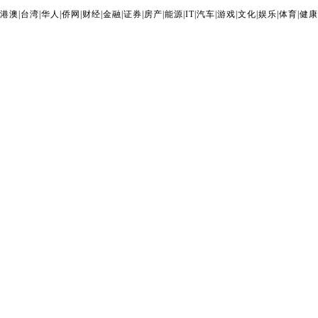
港澳
|
台湾
|
华人
|
侨网
|
财经
|
金融
|
证券
|
房产
|
能源
|
IT
|
汽车
|
游戏
|
文化
|
娱乐
|
体育
|
健康