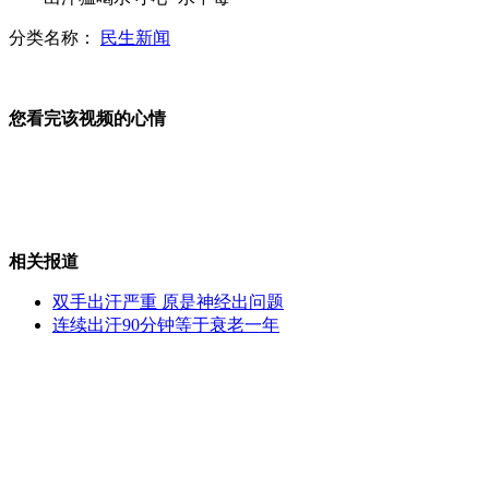
分类名称：
民生新闻
实拍特警一枪毙命发疯伤人水牛
您看完该视频的心情
丹佛枪击案疑犯受审 染红发无表情
相关报道
“舌尖上的癌症”图谱引热议
双手出汗严重 原是神经出问题
连续出汗90分钟等于衰老一年
自行车名将霍伊成为开幕式旗手