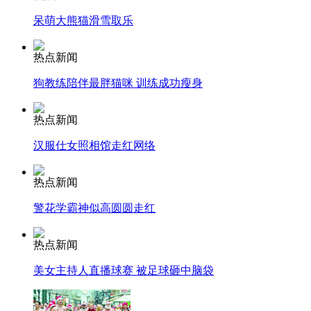
呆萌大熊猫滑雪取乐
安徽一实载49人客车翻车
热点新闻
狗教练陪伴最胖猫咪 训练成功瘦身
走！跟着总书记去植树
热点新闻
汉服仕女照相馆走红网络
消防员救轻生者
花炮节热闹非凡
减压"枕头大战"
热点新闻
警花学霸神似高圆圆走红
纽约上演“枕头大战”
热点新闻
美女主持人直播球赛 被足球砸中脑袋
司机酒驾遇交警 急速倒车逃窜