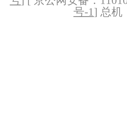
号
] [ 京公网安备：1101020
号-1
] 总机：