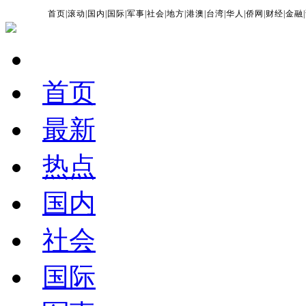
首页
|
滚动
|
国内
|
国际
|
军事
|
社会
|
地方
|
港澳
|
台湾
|
华人
|
侨网
|
财经
|
金融
|
首页
最新
热点
国内
社会
国际