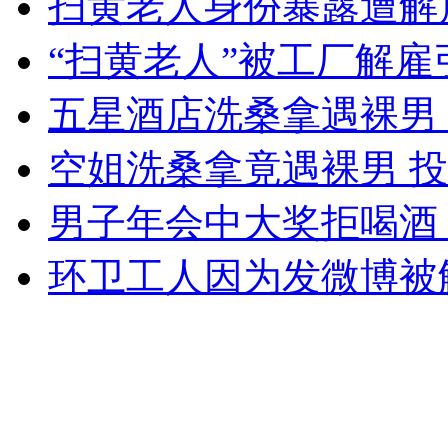
扫黄老人身份暴露遭解
女孩北京地铁殴打老人 痛下狠手拳打脚踢
“扫黄老人”被工厂解雇
五星酒店洗桑拿遇裸男
无痛分娩是否安全 医生回应
空姐洗桑拿竟遇裸男 
外交部：反对强权政治霸凌主义
男子年会中大奖拒喝酒
外交部：有关国家言论片面不公正
环卫工人因为发微博被
安徽一实载49人客车翻车