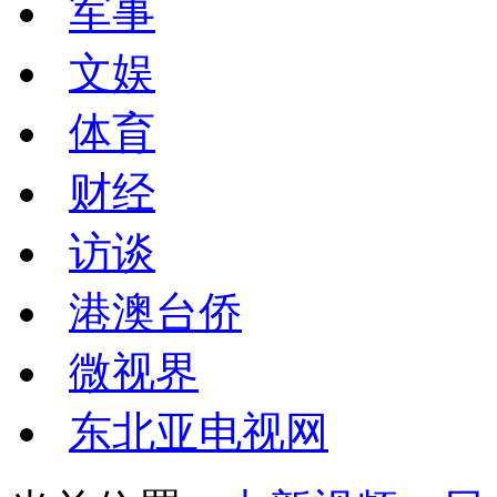
军事
文娱
体育
财经
访谈
港澳台侨
微视界
东北亚电视网