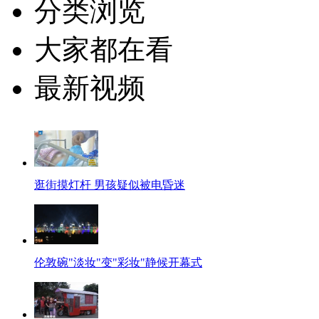
分类浏览
大家都在看
最新视频
逛街摸灯杆 男孩疑似被电昏迷
伦敦碗"淡妆"变"彩妆"静候开幕式