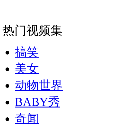
走！跟着总书记去植树
消防员救轻生者
花炮节热闹非凡
减压"枕头大战"
热门视频集
搞笑
纽约上演“枕头大战”
美女
司机酒驾遇交警 急速倒车逃窜
动物世界
BABY秀
奇闻