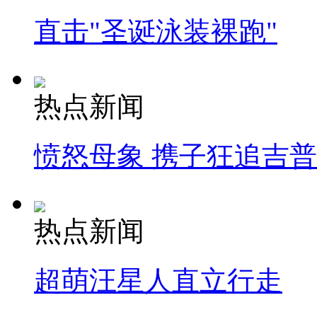
直击"圣诞泳装裸跑"
热点新闻
愤怒母象 携子狂追吉
热点新闻
超萌汪星人直立行走