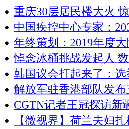
重庆30层居民楼大火
中国疾控中心专家：203
年终策划：2019年度大陆
悼念冰桶挑战发起人 数百
韩国议会打起来了：选举
解放军驻香港部队发布三
CGTN记者王冠探访新疆
【微视界】荷兰夫妇扎根青