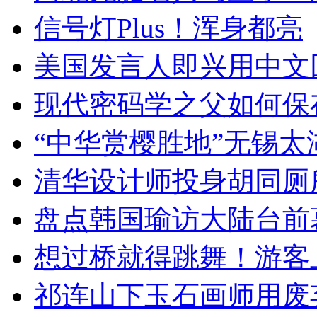
信号灯Plus！浑身都亮
美国发言人即兴用中文
现代密码学之父如何保
“中华赏樱胜地”无锡
清华设计师投身胡同厕
盘点韩国瑜访大陆台前
想过桥就得跳舞！游客
祁连山下玉石画师用废