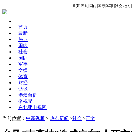
首页
|
滚动
|
国内
|
国际
|
军事
|
社会
|
地方
|
首页
最新
热点
国内
社会
国际
军事
文娱
体育
财经
访谈
港澳台侨
微视界
东北亚电视网
当前位置：
中新视频
>
热点新闻
>
社会
>
正文