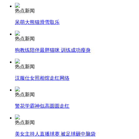
热点新闻
安徽一实载49人客车翻车
呆萌大熊猫滑雪取乐
热点新闻
狗教练陪伴最胖猫咪 训练成功瘦身
走！跟着总书记去植树
热点新闻
消防员救轻生者
花炮节热闹非凡
减压"枕头大战"
汉服仕女照相馆走红网络
热点新闻
警花学霸神似高圆圆走红
纽约上演“枕头大战”
热点新闻
司机酒驾遇交警 急速倒车逃窜
美女主持人直播球赛 被足球砸中脑袋