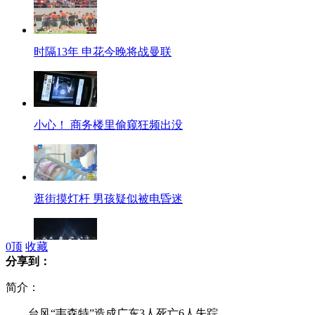
时隔13年 申花今晚将战曼联
小心！ 商务楼里偷窥狂频出没
逛街摸灯杆 男孩疑似被电昏迷
0
顶
收藏
分享到：
伦敦碗"淡妆"变"彩妆"静候开幕式
简介：
台风“韦森特”造成广东3人死亡6人失踪