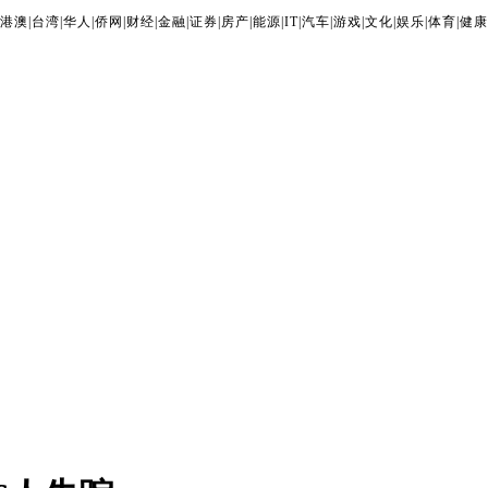
港澳
|
台湾
|
华人
|
侨网
|
财经
|
金融
|
证券
|
房产
|
能源
|
IT
|
汽车
|
游戏
|
文化
|
娱乐
|
体育
|
健康