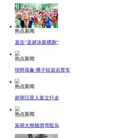
热点新闻
直击"圣诞泳装裸跑"
热点新闻
愤怒母象 携子狂追吉普车
热点新闻
超萌汪星人直立行走
热点新闻
呆萌大熊猫滑雪取乐