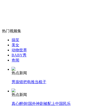
画皮2型面膜 赵薇周迅被代言
山西运城恶犬咬伤多人 警民合力深夜将其击毙
热门视频集
搞笑
美女
女孩北京地铁殴打老人 痛下狠手拳打脚踢
动物世界
BABY秀
奇闻
无痛分娩是否安全 医生回应
热点新闻
外交部：反对强权政治霸凌主义
男孩错把电推当梳子
热点新闻
外交部：有关国家言论片面不公正
真心醉倒!国外神剧被配上中国民乐