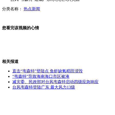
分类名称：
热点新闻
实拍“最牛”房车惊现街头
您看完该视频的心情
山寨团购网致400多人受骗
相关报道
海南小姐冠军上海直面选美质疑
直击“韦森特”登陆点 鱼虾缺氧稻田浸毁
“韦森特”导致海南海口市区被淹
减灾委、民政部对台风韦森特启动四级应急响应
台风韦森特登陆广东 最大风力13级
环保人士用垃圾造肥产蔬菜受欢迎