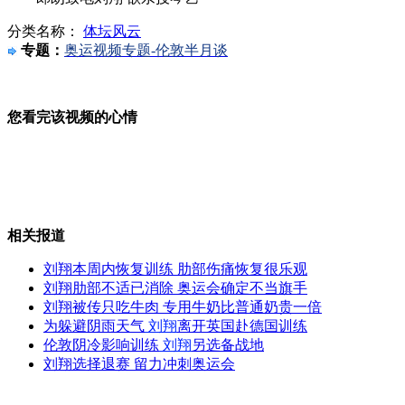
分类名称：
体坛风云
母亲媳妇同落水先救谁"答案"揭晓
专题：
奥运视频专题-伦敦半月谈
您看完该视频的心情
奇！公务员抽奖决定能否领薪水
夫妻吵架 丈夫挂横幅求道歉
相关报道
刘翔本周内恢复训练 肋部伤痛恢复很乐观
刘翔肋部不适已消除 奥运会确定不当旗手
刘翔被传只吃牛肉 专用牛奶比普通奶贵一倍
实拍男子精神亢奋江中玩水上漂
为躲避阴雨天气
刘翔
离开英国赴德国训练
伦敦阴冷影响训练
刘翔
另选备战地
刘翔选择退赛 留力冲刺奥运会