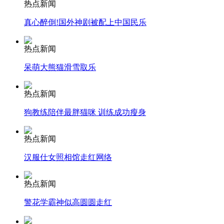
热点新闻
真心醉倒!国外神剧被配上中国民乐
安徽一实载49人客车翻车
热点新闻
呆萌大熊猫滑雪取乐
走！跟着总书记去植树
热点新闻
狗教练陪伴最胖猫咪 训练成功瘦身
消防员救轻生者
花炮节热闹非凡
减压"枕头大战"
热点新闻
汉服仕女照相馆走红网络
纽约上演“枕头大战”
热点新闻
警花学霸神似高圆圆走红
司机酒驾遇交警 急速倒车逃窜