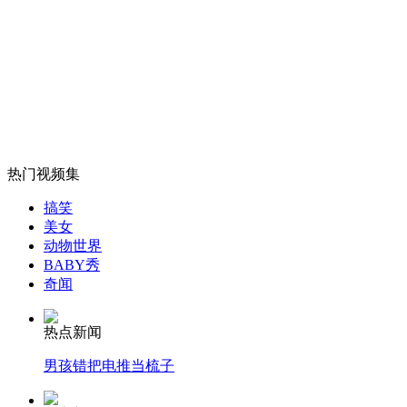
为防暴雨浸车 广东车友出奇招
山西运城恶犬咬伤多人 警民合力深夜将其击毙
女孩北京地铁殴打老人 痛下狠手拳打脚踢
热门视频集
搞笑
美女
无痛分娩是否安全 医生回应
动物世界
BABY秀
奇闻
外交部：反对强权政治霸凌主义
热点新闻
外交部：有关国家言论片面不公正
男孩错把电推当梳子