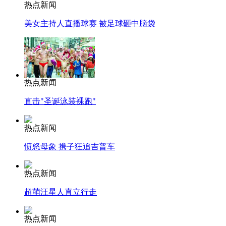
热点新闻
美女主持人直播球赛 被足球砸中脑袋
热点新闻
直击"圣诞泳装裸跑"
热点新闻
愤怒母象 携子狂追吉普车
热点新闻
超萌汪星人直立行走
热点新闻