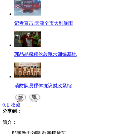
记者直击:天津全市大到暴雨
郭晶晶探秘伦敦跳水训练基地
消防队员裸体抗议财政紧缩
0
顶
收藏
分享到：
医生拒收红包遭患者家属殴打
简介：
郎朗致电刘翔 欲亲授琴艺