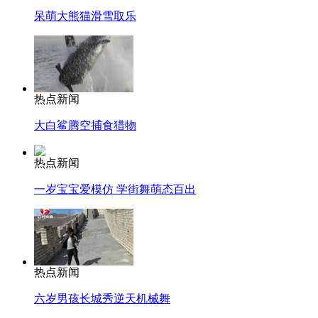
呆萌大熊猫滑雪取乐
热点新闻
大白鲨腾空捕食猎物
热点新闻
一岁宝宝爱模仿 学街舞萌态百出
热点新闻
六岁男孩长城秀逆天机械舞