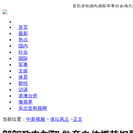
首页
|
滚动
|
国内
|
国际
|
军事
|
社会
|
地方
|
首页
最新
热点
国内
社会
国际
军事
文娱
体育
财经
访谈
港澳台侨
微视界
东北亚电视网
当前位置：
中新视频
>
体坛风云
>
正文