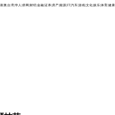
港澳
|
台湾
|
华人
|
侨网
|
财经
|
金融
|
证券
|
房产
|
能源
|
IT
|
汽车
|
游戏
|
文化
|
娱乐
|
体育
|
健康