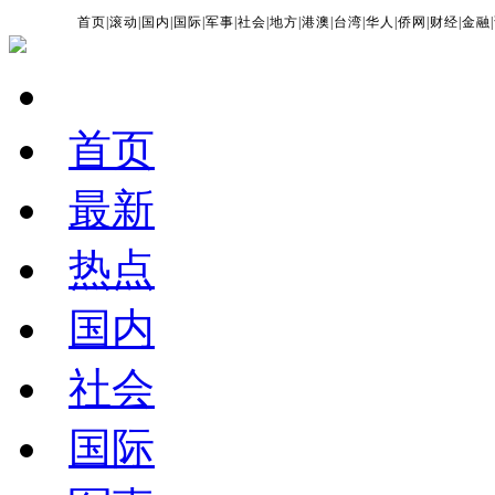
首页
|
滚动
|
国内
|
国际
|
军事
|
社会
|
地方
|
港澳
|
台湾
|
华人
|
侨网
|
财经
|
金融
|
首页
最新
热点
国内
社会
国际