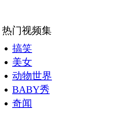
走！跟着总书记去植树
消防员救轻生者
花炮节热闹非凡
减压"枕头大战"
热门视频集
搞笑
纽约上演“枕头大战”
美女
司机酒驾遇交警 急速倒车逃窜
动物世界
BABY秀
奇闻