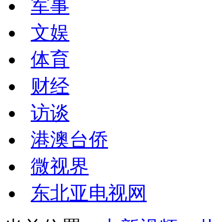
军事
文娱
体育
财经
访谈
港澳台侨
微视界
东北亚电视网