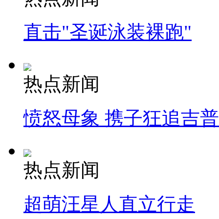
直击"圣诞泳装裸跑"
热点新闻
愤怒母象 携子狂追吉
热点新闻
超萌汪星人直立行走