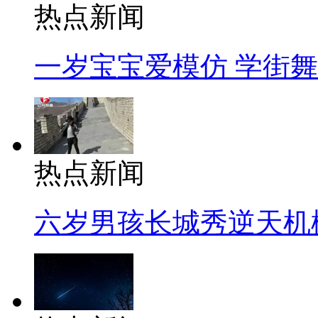
热点新闻
一岁宝宝爱模仿 学街
热点新闻
六岁男孩长城秀逆天机