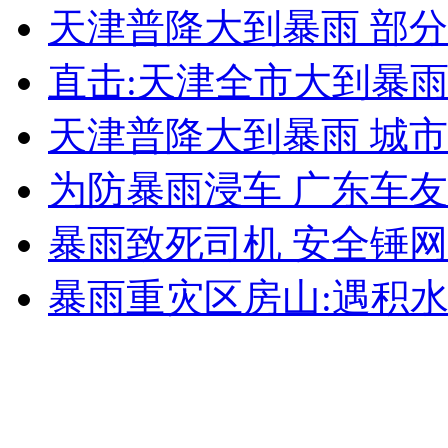
天津普降大到暴雨 部
女孩北京地铁殴打老人 痛下狠手拳打脚踢
直击:天津全市大到暴
无痛分娩是否安全 医生回应
天津普降大到暴雨 城
外交部：反对强权政治霸凌主义
为防暴雨浸车 广东车
暴雨致死司机 安全锤网
外交部：有关国家言论片面不公正
暴雨重灾区房山:遇积
安徽一实载49人客车翻车