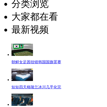
分类浏览
大家都在看
最新视频
朝鲜女足因挂错韩国国旗罢赛
短短四天格陵兰冰川几乎化完