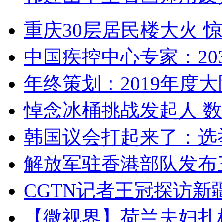
重庆30层居民楼大火
中国疾控中心专家：203
年终策划：2019年度大陆
悼念冰桶挑战发起人 数百
韩国议会打起来了：选举
解放军驻香港部队发布三
CGTN记者王冠探访新疆
【微视界】荷兰夫妇扎根青