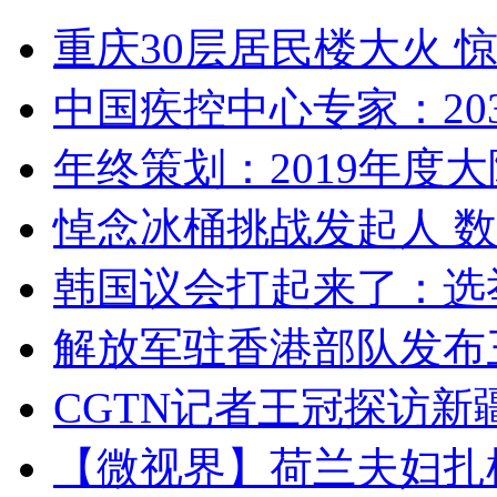
重庆30层居民楼大火
中国疾控中心专家：203
年终策划：2019年度大陆
悼念冰桶挑战发起人 数百
韩国议会打起来了：选举
解放军驻香港部队发布三
CGTN记者王冠探访新疆
【微视界】荷兰夫妇扎根青