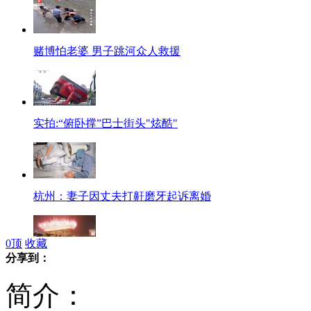
赌博怕老婆 男子跳河众人救援
实拍:“俯卧撑”巴士街头"炫酷"
杭州：妻子因丈夫打鼾磨牙起诉离婚
0
顶
收藏
分享到：
奥运开幕式北京若第二没人敢第一?
简介：