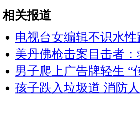
北京一条狗洪水中"救灾"18小时
相关报道
山西运城恶犬咬伤多人 警民合力深夜将其击毙
电视台女编辑不识水性
美丹佛枪击案目击者：
女孩北京地铁殴打老人 痛下狠手拳打脚踢
男子爬上广告牌轻生 “
无痛分娩是否安全 医生回应
孩子跌入垃圾道 消防
外交部：反对强权政治霸凌主义
外交部：有关国家言论片面不公正