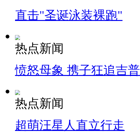
直击"圣诞泳装裸跑"
热点新闻
愤怒母象 携子狂追吉
热点新闻
超萌汪星人直立行走