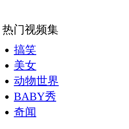
安徽一实载49人客车翻车
热门视频集
搞笑
走！跟着总书记去植树
美女
消防员救轻生者
花炮节热闹非凡
减压"枕头大战"
动物世界
BABY秀
纽约上演“枕头大战”
奇闻
司机酒驾遇交警 急速倒车逃窜