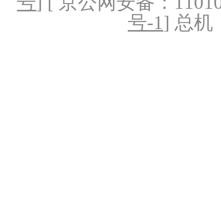
号
] [ 京公网安备：1101020
号-1
] 总机：