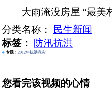
大雨淹没房屋 “最美村民
暴雨致河北保定26人死亡20人失踪
分类名称：
民生新闻
街道书记受贿2510万元300万养情妇
标签：
防汛抗洪
专题：
2012年抗洪救灾
洪水淹到颈部 儿子用手托起90岁母亲
您看完该视频的心情
实拍:天津“快艇哥”驾快艇逛街