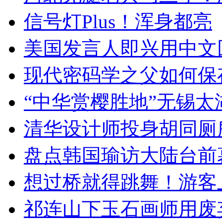
信号灯Plus！浑身都亮
美国发言人即兴用中文
现代密码学之父如何保
“中华赏樱胜地”无锡
清华设计师投身胡同厕
盘点韩国瑜访大陆台前
想过桥就得跳舞！游客
祁连山下玉石画师用废