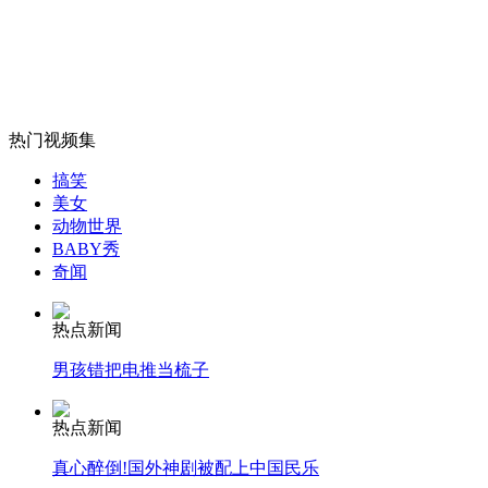
奥运开幕式北京若第二没人敢第一?
山西运城恶犬咬伤多人 警民合力深夜将其击毙
热门视频集
搞笑
女孩北京地铁殴打老人 痛下狠手拳打脚踢
美女
动物世界
BABY秀
奇闻
无痛分娩是否安全 医生回应
热点新闻
外交部：反对强权政治霸凌主义
男孩错把电推当梳子
外交部：有关国家言论片面不公正
热点新闻
真心醉倒!国外神剧被配上中国民乐