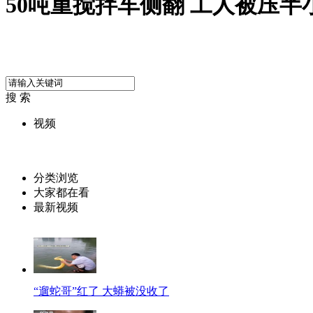
50吨重搅拌车侧翻 工人被压半
搜 索
视频
分类浏览
大家都在看
最新视频
“遛蛇哥”红了 大蟒被没收了