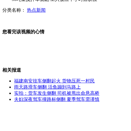
分类名称：
热点新闻
驯兽师被鲸鱼拽入水底视频曝光
您看完该视频的心情
赌博怕老婆 男子跳河众人救援
相关报道
实拍:“俯卧撑”巴士街头"炫酷"
福建南安挂车侧翻起火 货物压死一村民
雨天路滑车侧翻 活鱼蹦到马路上
实拍：货车发生侧翻 司机被甩出命悬高桥
夫妇深夜驾车撞路标侧翻 夏季驾车需谨慎
杭州：妻子因丈夫打鼾磨牙起诉离婚