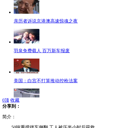
亲历者诉说京港澳高速惊魂之夜
羽泉免费载人 百万新车报废
美国：白宫不打算推动控枪法案
0
顶
收藏
分享到：
监拍集装箱侧翻 车主死里逃生
简介：
50吨重搅拌车侧翻 工人被压半小时后获救