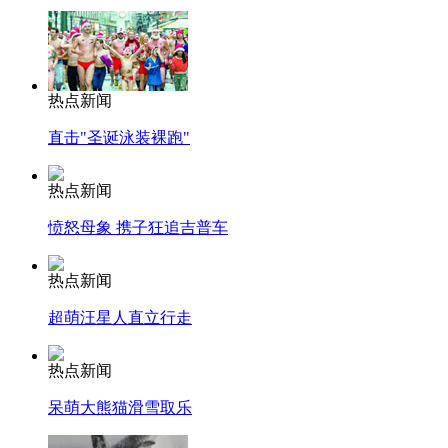
热点新闻
直击"圣诞泳装裸跑"
热点新闻
愤怒母象 携子狂追吉普车
热点新闻
超萌汪星人直立行走
热点新闻
呆萌大熊猫滑雪取乐