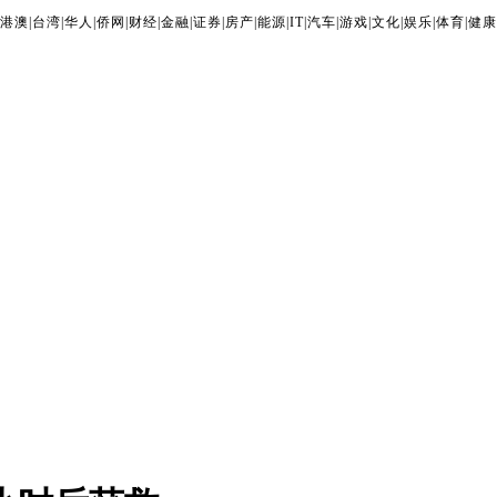
港澳
|
台湾
|
华人
|
侨网
|
财经
|
金融
|
证券
|
房产
|
能源
|
IT
|
汽车
|
游戏
|
文化
|
娱乐
|
体育
|
健康