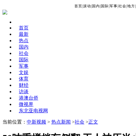
首页
|
滚动
|
国内
|
国际
|
军事
|
社会
|
地方
|
首页
最新
热点
国内
社会
国际
军事
文娱
体育
财经
访谈
港澳台侨
微视界
东北亚电视网
当前位置：
中新视频
>
热点新闻
>
社会
>
正文