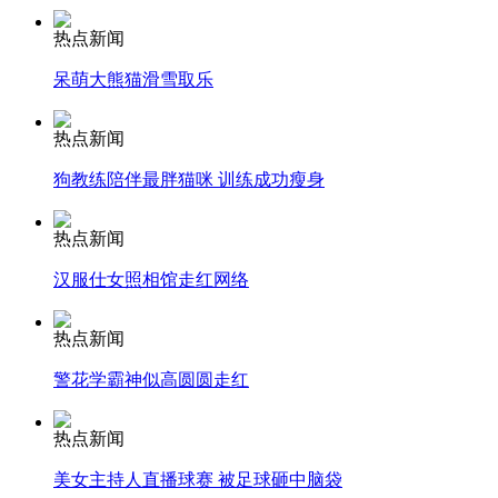
热点新闻
安徽一实载49人客车翻车
呆萌大熊猫滑雪取乐
热点新闻
走！跟着总书记去植树
狗教练陪伴最胖猫咪 训练成功瘦身
热点新闻
消防员救轻生者
花炮节热闹非凡
减压"枕头大战"
汉服仕女照相馆走红网络
热点新闻
警花学霸神似高圆圆走红
纽约上演“枕头大战”
热点新闻
司机酒驾遇交警 急速倒车逃窜
美女主持人直播球赛 被足球砸中脑袋