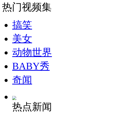
热门视频集
安徽一实载49人客车翻车
搞笑
美女
走！跟着总书记去植树
动物世界
消防员救轻生者
花炮节热闹非凡
减压"枕头大战"
BABY秀
奇闻
纽约上演“枕头大战”
热点新闻
司机酒驾遇交警 急速倒车逃窜