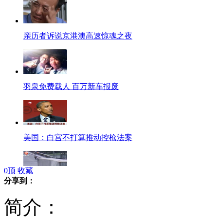
亲历者诉说京港澳高速惊魂之夜
羽泉免费载人 百万新车报废
美国：白宫不打算推动控枪法案
0
顶
收藏
分享到：
监拍集装箱侧翻 车主死里逃生
简介：