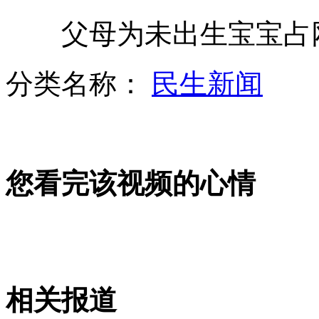
父母为未出生宝宝占网
驯兽师被鲸鱼拽入水底视频曝光
分类名称：
民生新闻
赌博怕老婆 男子跳河众人救援
您看完该视频的心情
实拍:“俯卧撑”巴士街头"炫酷"
杭州：妻子因丈夫打鼾磨牙起诉离婚
相关报道