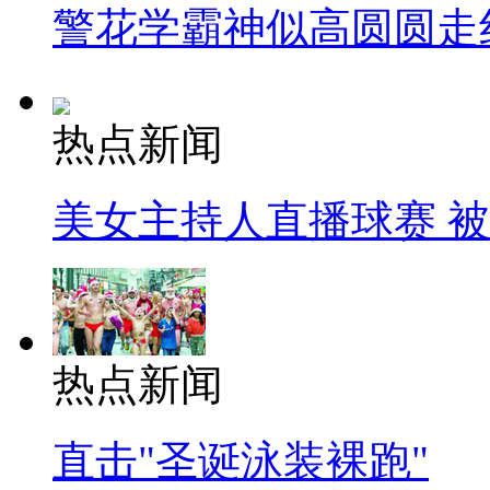
警花学霸神似高圆圆走
热点新闻
美女主持人直播球赛 
热点新闻
直击"圣诞泳装裸跑"