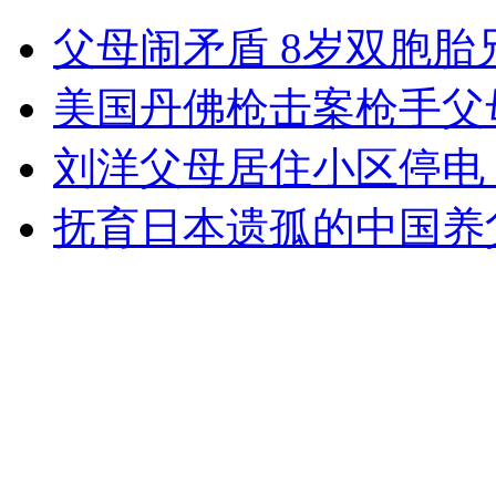
奥运开幕式北京若第二没人敢第一?
父母闹矛盾 8岁双胞胎
山西运城恶犬咬伤多人 警民合力深夜将其击毙
美国丹佛枪击案枪手父
刘洋父母居住小区停电 
女孩北京地铁殴打老人 痛下狠手拳打脚踢
抚育日本遗孤的中国养
无痛分娩是否安全 医生回应
外交部：反对强权政治霸凌主义
外交部：有关国家言论片面不公正