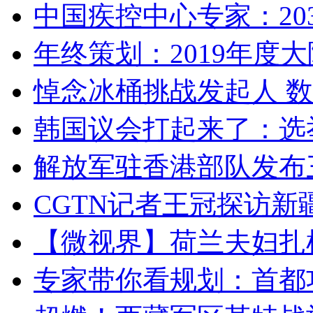
中国疾控中心专家：203
年终策划：2019年度大陆
悼念冰桶挑战发起人 数百
韩国议会打起来了：选举
解放军驻香港部队发布三
CGTN记者王冠探访新疆
【微视界】荷兰夫妇扎根青
专家带你看规划：首都功