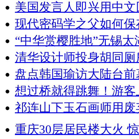
美国发言人即兴用中文
现代密码学之父如何保
“中华赏樱胜地”无锡
清华设计师投身胡同厕
盘点韩国瑜访大陆台前
想过桥就得跳舞！游客
祁连山下玉石画师用废
重庆30层居民楼大火