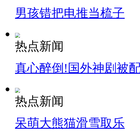
男孩错把电推当梳子
热点新闻
真心醉倒!国外神剧被
热点新闻
呆萌大熊猫滑雪取乐